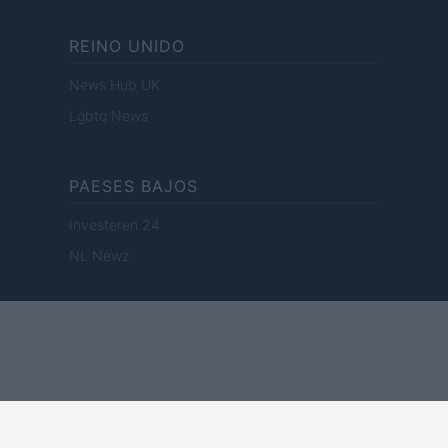
REINO UNIDO
News Hub UK
Lgbtq News
PAESES BAJOS
Investeren 24
NL Newz