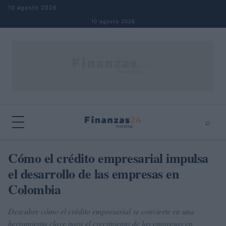
Saltar al contenido
10 agosto 2026
10 agosto 2026
⌕
×
⌕
Cómo el crédito empresarial impulsa
Buscar
el desarrollo de las empresas en
Colombia
Descubre cómo el crédito empresarial se convierte en una
herramienta clave para el crecimiento de las empresas en