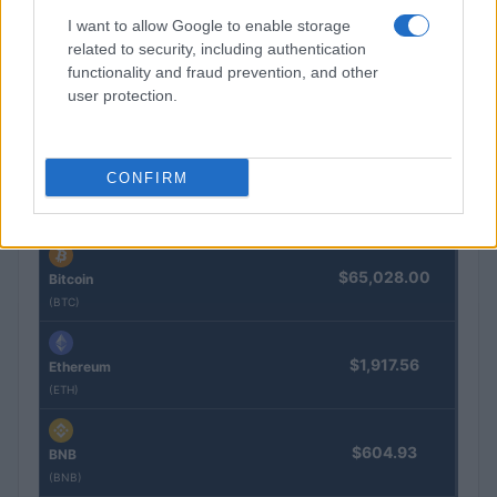
El Ibex 35 alcanza máximos históricos: ¿Qué está impulsando
I want to allow Google to enable storage
esta subida?
related to security, including authentication
Lucía Herrera · 10 Ago 2026
functionality and fraud prevention, and other
user protection.
COTIZACIONES CRYPTO
CONFIRM
Nombre
Precio
$65,028.00
Bitcoin
(BTC)
$1,917.56
Ethereum
(ETH)
$604.93
BNB
(BNB)