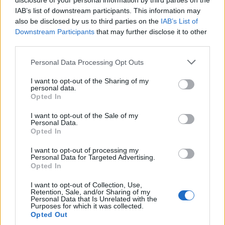
disclosure of your personal information by third parties on the
IAB’s list of downstream participants. This information may
also be disclosed by us to third parties on the
IAB’s List of
Downstream Participants
that may further disclose it to other
third parties.
Please note that this website/app uses one or more Google
Personal Data Processing Opt Outs
services and may gather and store information including but
not limited to your visit or usage behaviour. You may click to
I want to opt-out of the Sharing of my
personal data.
Cómo evaluar un exchange de criptomonedas: licencias,
grant or deny consent to Google and its third-party tags to
Opted In
seguridad y más
use your data for below specified purposes in below Google
consent section.
Diego Martín · 10 Ago 2026
I want to opt-out of the Sale of my
Personal Data.
Opted In
NEWS
I want to opt-out of processing my
Personal Data for Targeted Advertising.
Opted In
I want to opt-out of Collection, Use,
Retention, Sale, and/or Sharing of my
Personal Data that Is Unrelated with the
Purposes for which it was collected.
Opted Out