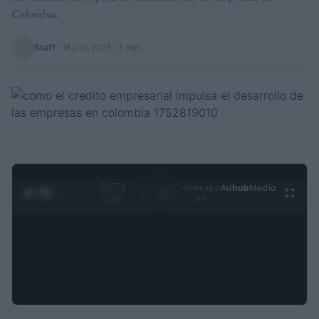
Colombia.
Staff
·
18 julio 2025
· 3 min
0:28 /
Ad
hub
Media
POWERED
1
/
4
3:55
BY