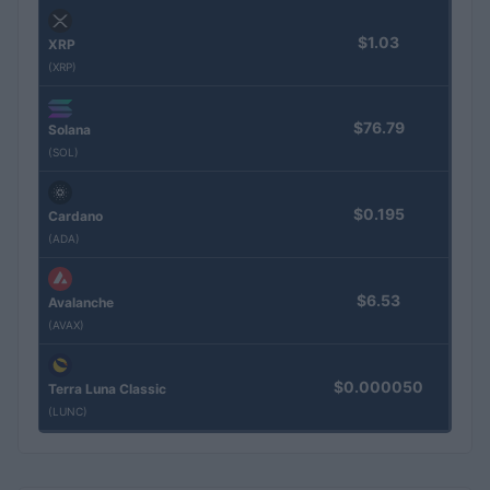
$1.03
XRP
(XRP)
$76.79
Solana
(SOL)
$0.195
Cardano
(ADA)
$6.53
Avalanche
(AVAX)
$0.000050
Terra Luna Classic
(LUNC)