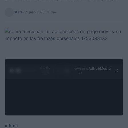
Staff
·
21 julio 2025
· 3 min
0:29 /
Ad
hub
Media
POWERED
1
/
4
3:19
BY
«`html