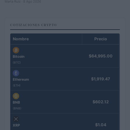
Marta Ruiz · 8 Ago 2026
COTIZACIONES CRYPTO
Nombre
Precio
$64,995.00
Bitcoin
(BTC)
$1,919.47
Ethereum
(ETH)
$602.12
BNB
(BNB)
$1.04
XRP