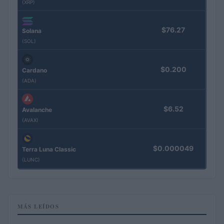
(XRP)
$76.27
Solana
(SOL)
$0.200
Cardano
(ADA)
$6.52
Avalanche
(AVAX)
$0.000049
Terra Luna Classic
(LUNC)
MÁS LEÍDOS