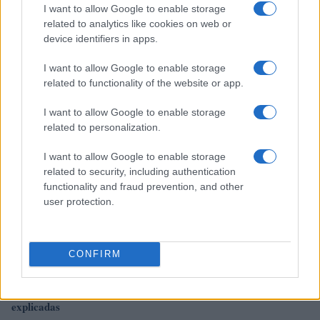
I want to allow Google to enable storage
related to analytics like cookies on web or
Cotización de Bitcoin hoy: análisis del mercado y tendencias
device identifiers in apps.
clave
Diego Martín · 8 Ago 2026
I want to allow Google to enable storage
related to functionality of the website or app.
FINANCIACIÓN
I want to allow Google to enable storage
related to personalization.
I want to allow Google to enable storage
related to security, including authentication
functionality and fraud prevention, and other
user protection.
CONFIRM
Guía para comparar créditos: TIN, TAE y comisiones
explicadas