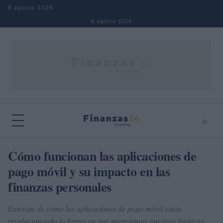
Saltar al contenido
8 agosto 2026
8 agosto 2026
⌕
×
⌕
Cómo funcionan las aplicaciones de
Buscar
pago móvil y su impacto en las
finanzas personales
Entérate de cómo las aplicaciones de pago móvil están
revolucionando la forma en que manejamos nuestras finanzas.