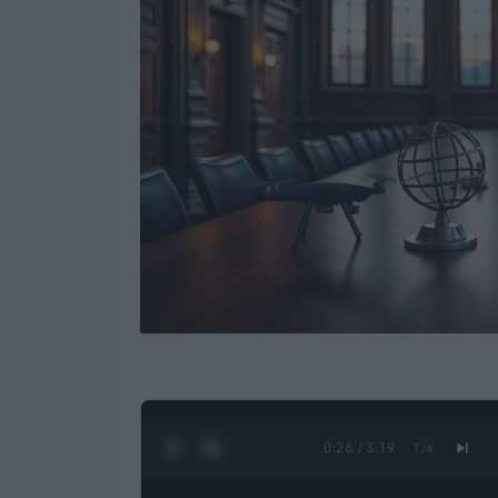
0:27 / 3:19
1
/
4