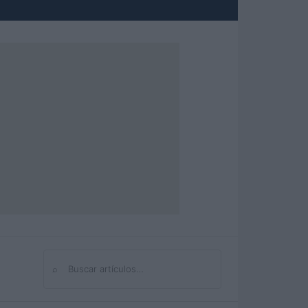
⌕
Buscar