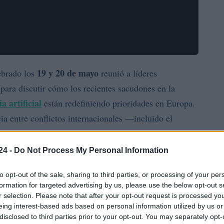
19 y 20 de mayo
ebrado los
reunió a líderes
para discutir cómo los recientes sacudones en la
ia artificial
están redefiniendo prioridades en Europa.
ia entre conflictos internacionales —incluido el
en el Golfo Pérsico— y la necesidad de adaptar
idad a un entorno más competitivo.
24 -
Do Not Process My Personal Information
os Marco Pompignoli y Ana I. Pereda, recordaron que
to opt-out of the sale, sharing to third parties, or processing of your per
formation for targeted advertising by us, please use the below opt-out s
fundas. En las mesas intervinieron figuras como
r selection. Please note that after your opt-out request is processed y
ul, que forman parte del consejo asesor, y numerosos
eing interest-based ads based on personal information utilized by us or
disclosed to third parties prior to your opt-out. You may separately opt-
on diagnósticos y propuestas sobre cómo Europa debe