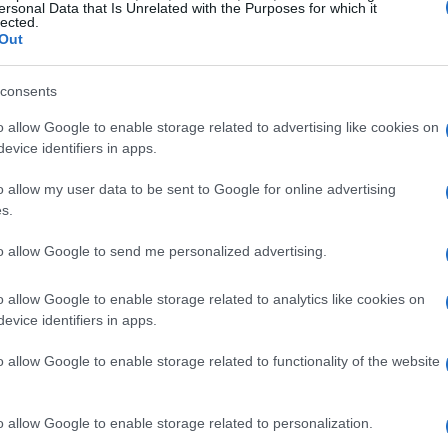
ersonal Data that Is Unrelated with the Purposes for which it
lected.
Out
consents
o allow Google to enable storage related to advertising like cookies on
evice identifiers in apps.
o allow my user data to be sent to Google for online advertising
s.
to allow Google to send me personalized advertising.
lianzas
o allow Google to enable storage related to analytics like cookies on
evice identifiers in apps.
o la tensión entre la aspiración a una mayor
o allow Google to enable storage related to functionality of the website
idades actuales. Andrius Kubilius alertó sobre riesgos
cursos; Rob Bauer señaló a Rusia como amenaza
o allow Google to enable storage related to personalization.
. Desde España, Hèctor Casado López destacó la