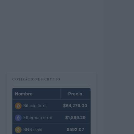
COTIZACIONES CRYPTO
Nombre
Precio
Bitcoin
$64,276.00
(BTC)
Ethereum
$1,899.29
(ETH)
BNB
$592.07
(BNB)