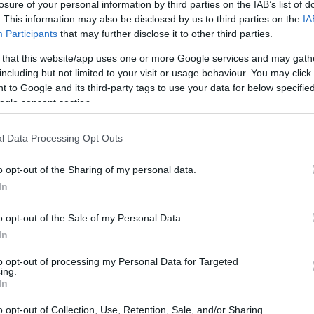
losure of your personal information by third parties on the IAB’s list of
Defensa
ia y
.
. This information may also be disclosed by us to third parties on the
IA
Participants
that may further disclose it to other third parties.
e condiciona la economía
 that this website/app uses one or more Google services and may gath
including but not limited to your visit or usage behaviour. You may click 
 to Google and its third-party tags to use your data for below specifi
do por crisis sucesivas: la pandemia, la invasión de
ogle consent section.
sa Blanca y los episodios bélicos en Oriente Próximo
os y bloques. Rebeca Grynspan subrayó que la
l Data Processing Opt Outs
ectadas y que cualquier conflicto tiene efectos
o opt-out of the Sharing of my personal data.
 su vez, Ángel Ubide insistió en que una economía
In
dispensables para sostener la influencia internacional
o opt-out of the Sale of my Personal Data.
In
to opt-out of processing my Personal Data for Targeted
ing.
In
o opt-out of Collection, Use, Retention, Sale, and/or Sharing