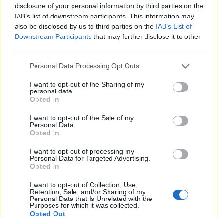
disclosure of your personal information by third parties on the
IAB’s list of downstream participants. This information may
also be disclosed by us to third parties on the
IAB’s List of
Downstream Participants
that may further disclose it to other
third parties.
Please note that this website/app uses one or more Google
Personal Data Processing Opt Outs
Pimesa impulsa vivienda protegida y
services and may gather and store information including but
rehabilitación con recursos propios
not limited to your visit or usage behaviour. You may click to
I want to opt-out of the Sharing of my
personal data.
Pimesa anunció una inversión de 5,1 millones en 2026 y duplica su
grant or deny consent to Google and its third-party tags to
Opted In
beneficio neto, respaldando proyectos como el Plan Casa Fácil y…
use your data for below specified purposes in below Google
consent section.
I want to opt-out of the Sale of my
Andrés Rodríguez · 2 Abr 2026
Personal Data.
Opted In
I want to opt-out of processing my
Personal Data for Targeted Advertising.
Opted In
I want to opt-out of Collection, Use,
Retention, Sale, and/or Sharing of my
Personal Data that Is Unrelated with the
Purposes for which it was collected.
Opted Out