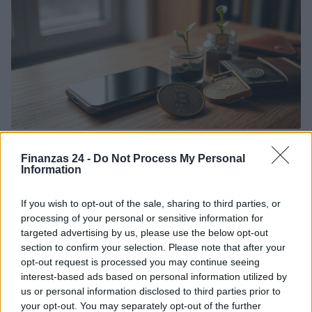
Comprar criptomonedas en PayPal: guía práctica
y opciones disponibles
Finanzas 24 -
Do Not Process My Personal
Information
Empieza a invertir desde 1 USD y descubre qué criptomonedas puedes
comprar y cómo gestionarlas en PayPal
If you wish to opt-out of the sale, sharing to third parties, or
Andrés Rodríguez · 3 Abr 2026
processing of your personal or sensitive information for
targeted advertising by us, please use the below opt-out
INVERSIONES
section to confirm your selection. Please note that after your
opt-out request is processed you may continue seeing
interest-based ads based on personal information utilized by
us or personal information disclosed to third parties prior to
your opt-out. You may separately opt-out of the further