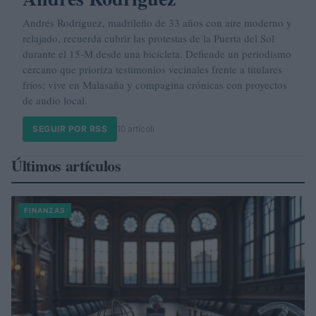
Andrés Rodríguez, madrileño de 33 años con aire moderno y
relajado, recuerda cubrir las protestas de la Puerta del Sol
durante el 15-M desde una bicicleta. Defiende un periodismo
cercano que prioriza testimonios vecinales frente a titulares
fríos; vive en Malasaña y compagina crónicas con proyectos
de audio local.
SEGUIR POR RSS
10 articoli
Últimos artículos
FINANZAS