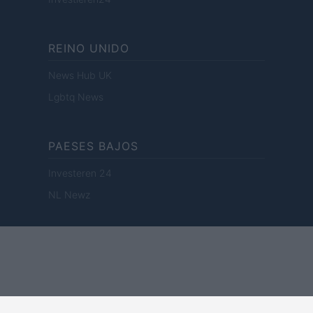
REINO UNIDO
News Hub UK
Lgbtq News
PAESES BAJOS
Investeren 24
NL Newz