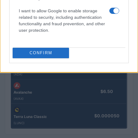
(BNB)
I want to allow Google to enable storage
related to security, including authentication
$1.04
XRP
functionality and fraud prevention, and other
(XRP)
user protection.
$76.82
Solana
(SOL)
CONFIRM
$0.197
Cardano
(ADA)
$6.50
Avalanche
(AVAX)
$0.000050
Terra Luna Classic
(LUNC)