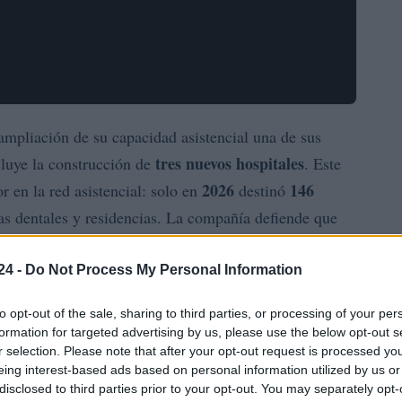
ampliación de su capacidad asistencial una de sus
tres nuevos hospitales
cluye la construcción de
. Este
2026
146
 en la red asistencial: solo en
destinó
as dentales y residencias. La compañía defiende que
 experiencia del asegurado porque controla calidad,
pto se refiere a la
capacidad de prestación de
24 -
Do Not Process My Personal Information
to opt-out of the sale, sharing to third parties, or processing of your per
formation for targeted advertising by us, please use the below opt-out s
Bupa
ico
, desde cuya dirección en Madrid se coordina
r selection. Please note that after your opt-out request is processed y
és de la unidad
BUPA ELA
(
Europa y Latinoamérica
).
eing interest-based ads based on personal information utilized by us or
disclosed to third parties prior to your opt-out. You may separately opt-
illones de euros
en facturación, un crecimiento del