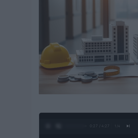
0:28 / 4:27
1
/
4