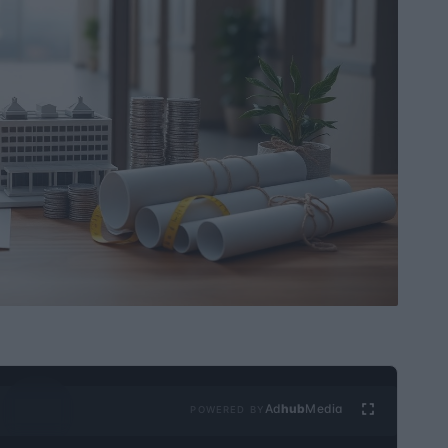
Ad
hub
Media
POWERED BY