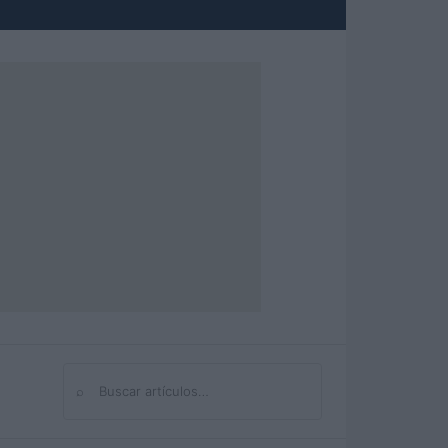
⌕
Buscar