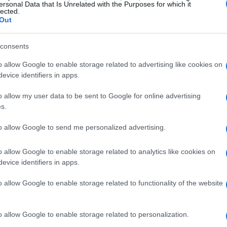
ersonal Data that Is Unrelated with the Purposes for which it
lected.
Out
consents
o allow Google to enable storage related to advertising like cookies on
evice identifiers in apps.
o allow my user data to be sent to Google for online advertising
s.
to allow Google to send me personalized advertising.
o allow Google to enable storage related to analytics like cookies on
evice identifiers in apps.
co comercial
o allow Google to enable storage related to functionality of the website
ción sostiene que el objetivo comercial se mantiene.
o allow Google to enable storage related to personalization.
312 millones de euros
2026
en
, un aumento del 11%,