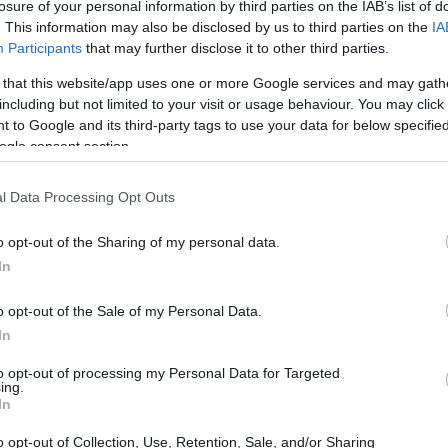
losure of your personal information by third parties on the IAB’s list of
neficio del grupo. La filial española sigue siendo
. This information may also be disclosed by us to third parties on the
IA
Participants
that may further disclose it to other third parties.
BUPA ELA
s de
y actúa como plataforma para probar
 that this website/app uses one or more Google services and may gath
including but not limited to your visit or usage behaviour. You may click 
 to Google and its third-party tags to use your data for below specifi
centros y residencias
ogle consent section.
es visible en proyectos concretos. En Madrid se ha
l Data Processing Opt Outs
 anunció la transformación de una torre de oficinas en
o opt-out of the Sharing of my personal data.
Barcelona
bras previstas para dos centros más en
y
In
Mapfre
ración con
. Estos desarrollos se combinan con
o opt-out of the Sale of my Personal Data.
midad, la incorporación de 12 clínicas dentales que
In
45
6.338
 red de residencias, que ya suma
centros y
to opt-out of processing my Personal Data for Targeted
ing.
In
o opt-out of Collection, Use, Retention, Sale, and/or Sharing