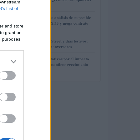
2
 downstream
variables?
B’s List of
3
Técnicas Reunidas: análisis de su posible
entrada en el IBEX 35 y mega contrato
er and store
con ADNOC
to grant or
4
ed purposes
Horarios de Wall Street y días festivos:
guía práctica para inversores
5
IAG reduce expectativas por el impacto
del fuel mientras mantiene crecimiento
operativo