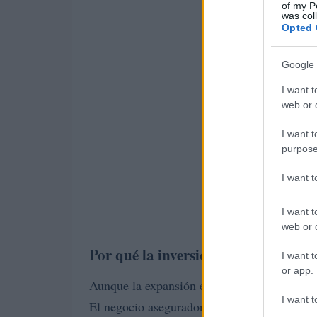
of my P
was col
Opted 
Google 
I want t
web or d
I want t
purpose
I want 
I want t
web or d
Por qué la inversión no reduce el fo
I want t
or app.
Aunque la expansión exige recursos, la direc
I want t
2.
El negocio asegurador de Sanitas facturó