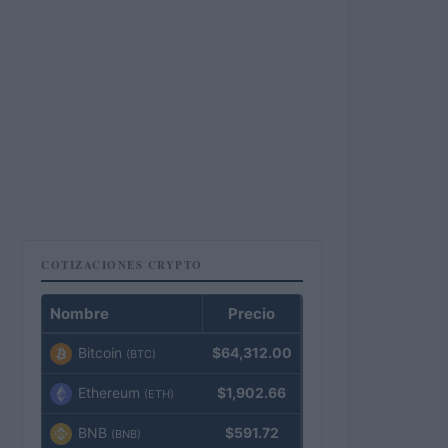
COTIZACIONES CRYPTO
Nombre
Precio
Bitcoin
$64,312.00
(BTC)
Ethereum
$1,902.66
(ETH)
BNB
$591.72
(BNB)