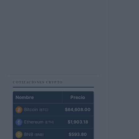
COTIZACIONES CRYPTO
Nombre
Precio
Bitcoin
$64,608.00
(BTC)
Ethereum
$1,903.18
(ETH)
BNB
$593.80
(BNB)