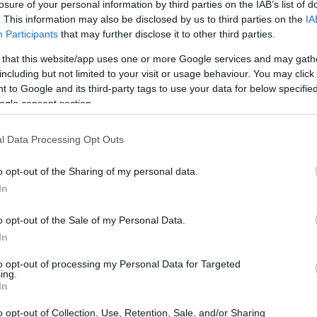
losure of your personal information by third parties on the IAB’s list of
ación, es fundamental que conozcas las opciones
. This information may also be disclosed by us to third parties on the
IA
tu estrategia financiera. Una de las herramientas más
Participants
that may further disclose it to other third parties.
ndividual de Jubilación’. Pero, ¿qué es exactamente
 that this website/app uses one or more Google services and may gath
 hacia la construcción de un patrimonio?
including but not limited to your visit or usage behaviour. You may click 
 to Google and its third-party tags to use your data for below specifi
ogle consent section.
na IRA
l Data Processing Opt Outs
r el ahorro a largo plazo, especialmente para la
 están disponibles en cuentas de inversión tradicionales.
o opt-out of the Sharing of my personal data.
In
as para incentivar a las personas a ahorrar. Cuando
ede crecer sin ser gravado hasta que lo retires. Esto
o opt-out of the Sale of my Personal Data.
cial de crecer más rápido debido a la capitalización.
In
to opt-out of processing my Personal Data for Targeted
dependiendo del tipo de cuenta que elijas.
ing.
In
años y medio, podrás empezar a retirar dinero de tu
ides hacerlo antes, podrías enfrentar impuestos y una
o opt-out of Collection, Use, Retention, Sale, and/or Sharing