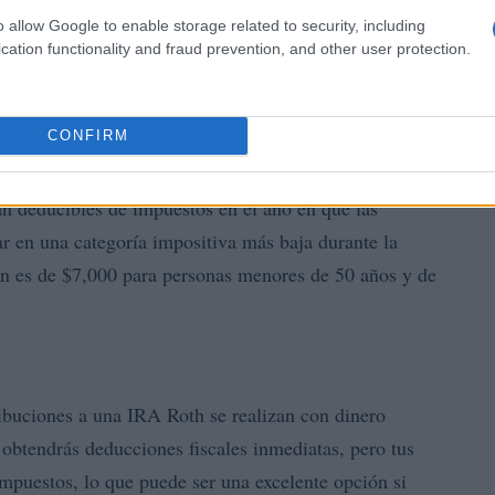
o allow Google to enable storage related to security, including
cation functionality and fraud prevention, and other user protection.
a con sus características y beneficios únicos. A
más comunes:
CONFIRM
an deducibles de impuestos en el año en que las
tar en una categoría impositiva más baja durante la
ión es de $7,000 para personas menores de 50 años y de
ribuciones a una IRA Roth se realizan con dinero
 obtendrás deducciones fiscales inmediatas, pero tus
 impuestos, lo que puede ser una excelente opción si