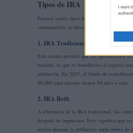
Tipos de IRA
I want t
authenti
Existen varios tipos de cuentas IRA, cada un
continuación, se describen algunas de las 
1. IRA Tradicional
Esta cuenta permite que tus aportaciones se
realizas, lo que es beneficioso si esperas es
jubilación. En 2025, el límite de contribuc
$8,000 para quienes tienen 50 años o más.
2. IRA Roth
A diferencia de la IRA tradicional, las cont
después de impuestos. Esto significa que no
retiros durante la jubilación serán libres de