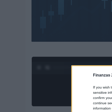
0:28 / 3:55
1
/
4
Finanzas 
If you wish 
sensitive in
confirm you
continue se
information 