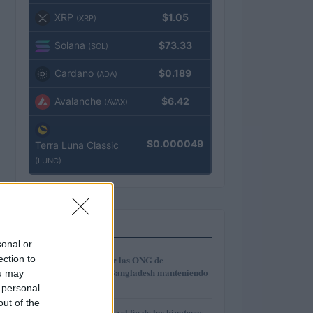
XRP
$1.05
(XRP)
Solana
$73.33
(SOL)
Cardano
$0.189
(ADA)
Avalanche
$6.42
(AVAX)
$0.000049
Terra Luna Classic
(LUNC)
MÁS LEÍDOS
sonal or
1
ection to
Cómo modernizar las ONG de
microcrédito en Bangladesh manteniendo
ou may
la inclusión
 personal
out of the
Euríbor en caída: ¿el fin de las hipotecas