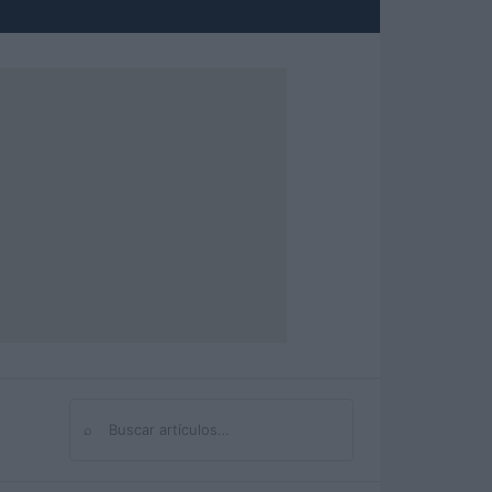
⌕
Buscar