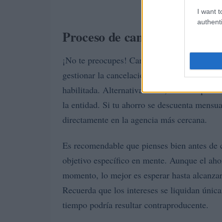
I want t
authenti
Proceso de cancelación y acce
¡No te preocupes! Cancelar el ahorro progra
gestionar la cancelación a través de la apli
habilitada. Alternativamente, también puede
la entidad. Si tu ahorro se descuenta mensu
directamente en la agencia más cercana.
Es recomendable que pienses bien antes de c
objetivo específico en mente. Aunque el ah
momento, lo mejor es esperar hasta alcanzar
Recuerda que los intereses se liquidan única
tiempo podría resultar contraproducente.