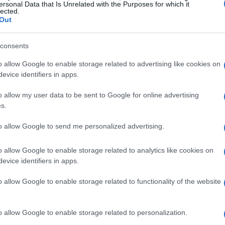
ersonal Data that Is Unrelated with the Purposes for which it
lected.
pactada, solo te devolverán el capital ahorrado,
Out
s una consideración crucial para quienes planean
.
consents
o allow Google to enable storage related to advertising like cookies on
evice identifiers in apps.
o allow my user data to be sent to Google for online advertising
s.
to allow Google to send me personalized advertising.
o allow Google to enable storage related to analytics like cookies on
evice identifiers in apps.
o allow Google to enable storage related to functionality of the website
o allow Google to enable storage related to personalization.