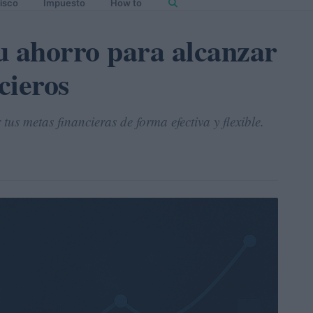
isco
Impuesto
How to
u ahorro para alcanzar
cieros
us metas financieras de forma efectiva y flexible.