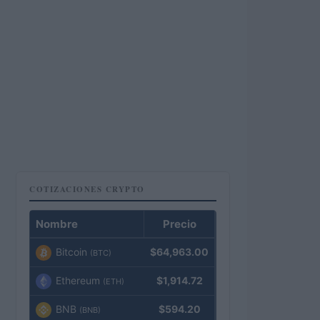
COTIZACIONES CRYPTO
Nombre
Precio
Bitcoin
$64,963.00
(BTC)
Ethereum
$1,914.72
(ETH)
BNB
$594.20
(BNB)