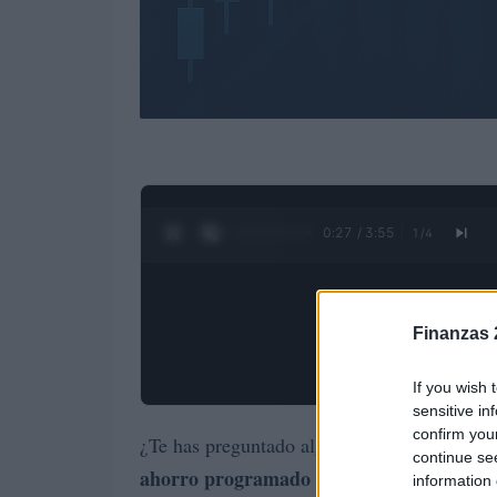
0:28 / 3:55
1
/
4
Finanzas 
If you wish 
sensitive in
confirm you
¿Te has preguntado alguna vez cómo lograr 
continue se
ahorro programado
se presenta como una h
information 