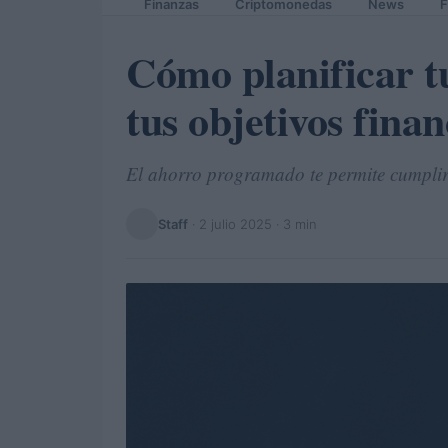
Finanzas
Criptomonedas
News
F
Cómo planificar t
tus objetivos finan
El ahorro programado te permite cumplir t
Staff
·
2 julio 2025
· 3 min