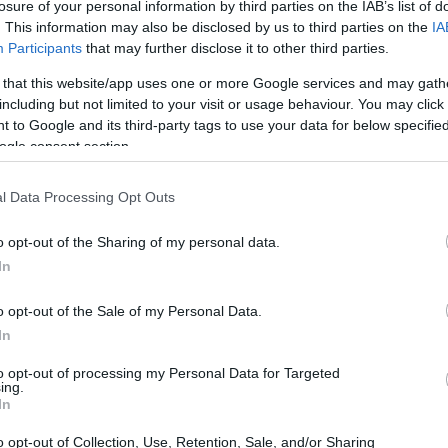
losure of your personal information by third parties on the IAB’s list of
es. Con esta modalidad, puedes destinar una cantidad
. This information may also be disclosed by us to third parties on the
IA
ríodo establecido, recibirás el total acumulado junto
Participants
that may further disclose it to other third parties.
perfecta tanto para quienes ya tienen productos de
 that this website/app uses one or more Google services and may gath
ntes que desean dar sus primeros pasos en el mundo
including but not limited to your visit or usage behaviour. You may click 
 to Google and its third-party tags to use your data for below specifi
ogle consent section.
programado
l Data Processing Opt Outs
flexibilidad
ro programado es su
. No hay un límite en
o opt-out of the Sharing of my personal data.
In
es tener, lo que te permite personalizar tus planes
 que también puedes hacer aportes adicionales? Siempre
o opt-out of the Sale of my Personal Data.
des gestionarlos fácilmente a través de la aplicación
In
to opt-out of processing my Personal Data for Targeted
ing.
In
 monto específico, es bueno saber que puedes solicitar
alquier momento. Sin embargo, ten en cuenta que si
o opt-out of Collection, Use, Retention, Sale, and/or Sharing