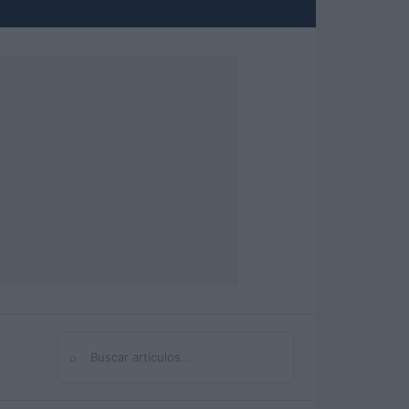
⌕
Buscar