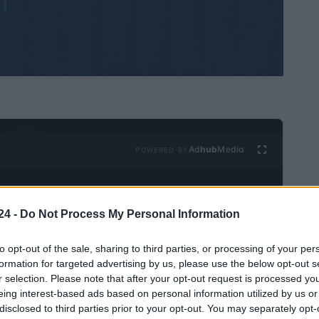
Ad
hub
Media
POWERED BY
24 -
Do Not Process My Personal Information
to opt-out of the sale, sharing to third parties, or processing of your per
formation for targeted advertising by us, please use the below opt-out s
r selection. Please note that after your opt-out request is processed y
esos objetivos económicos que tanto anhelas? El
eing interest-based ads based on personal information utilized by us or
erramienta financiera clave para quienes buscan
disclosed to third parties prior to your opt-out. You may separately opt-