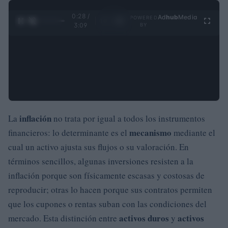
0:29 /
Ad
hub
Media
POWERED
1
/
4
3:09
BY
inflación
La
no trata por igual a todos los instrumentos
mecanismo
financieros: lo determinante es el
mediante el
cual un activo ajusta sus flujos o su valoración. En
términos sencillos, algunas inversiones resisten a la
inflación porque son físicamente escasas y costosas de
reproducir; otras lo hacen porque sus contratos permiten
que los cupones o rentas suban con las condiciones del
activos duros
activos
mercado. Esta distinción entre
y