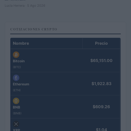
Lucía Herrera · 5 Ago 2026
COTIZACIONES CRYPTO
Nombre
Precio
$65,151.00
Bitcoin
(BTC)
$1,922.83
Ethereum
(ETH)
$609.26
BNB
(BNB)
$1.04
XRP