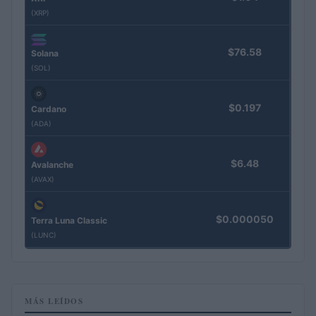
(XRP)
$76.58
Solana
(SOL)
$0.197
Cardano
(ADA)
$6.48
Avalanche
(AVAX)
$0.000050
Terra Luna Classic
(LUNC)
MÁS LEÍDOS