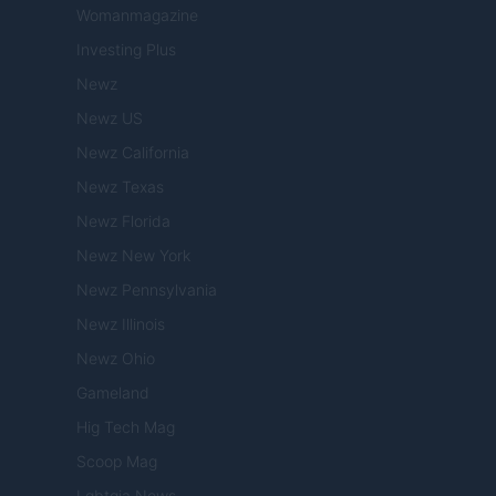
Womanmagazine
Investing Plus
Newz
Newz US
Newz California
Newz Texas
Newz Florida
Newz New York
Newz Pennsylvania
Newz Illinois
Newz Ohio
Gameland
Hig Tech Mag
Scoop Mag
Lgbtqia News