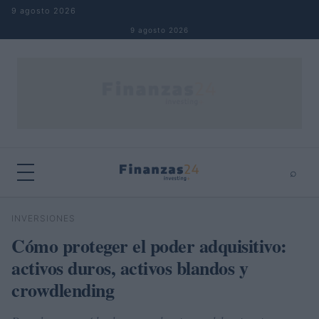
Saltar al contenido
9 agosto 2026
9 agosto 2026
⌕
×
⌕
INVERSIONES
Buscar
Cómo proteger el poder adquisitivo:
activos duros, activos blandos y
crowdlending