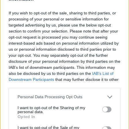
AUTOR
Francesca Galli
If you wish to opt-out of the sale, sharing to third parties, or
processing of your personal or sensitive information for
Francesca Galli, florentina con formación
targeted advertising by us, please use the below opt-out
bancaria, decidió cambiar de carrera tras un
section to confirm your selection. Please note that after your
congreso en Palazzo Vecchio: hoy elabora
opt-out request is processed you may continue seeing
análisis de mercados y columnas sobre ahorro
interest-based ads based on personal information utilized by
e inversión. En la redacción propone líneas
us or personal information disclosed to third parties prior to
editoriales atentas a la transparencia y guarda
your opt-out. You may separately opt-out of the further
la agenda de su primer empleo en banca.
disclosure of your personal information by third parties on the
IAB’s list of downstream participants. This information may
also be disclosed by us to third parties on the
IAB’s List of
Downstream Participants
that may further disclose it to other
third parties.
Please note that this website/app uses one or more Google
Personal Data Processing Opt Outs
services and may gather and store information including but
not limited to your visit or usage behaviour. You may click to
I want to opt-out of the Sharing of my
personal data.
grant or deny consent to Google and its third-party tags to
Opted In
use your data for below specified purposes in below Google
consent section.
I want to opt-out of the Sale of my