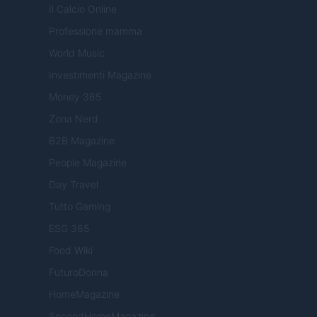
Il Calcio Online
Professione mamma
World Music
Investimenti Magazine
Money 365
Zona Nerd
B2B Magazine
People Magazine
Day Travel
Tutto Gaming
ESG 365
Food Wiki
FuturoDonna
HomeMagazine
SecondHomeMagazine