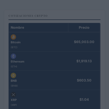
COTIZACIONES CRYPTO
Nombre
Precio
$65,003.00
Bitcoin
(BTC)
$1,919.13
Ethereum
(ETH)
$603.50
BNB
(BNB)
$1.04
XRP
(XRP)