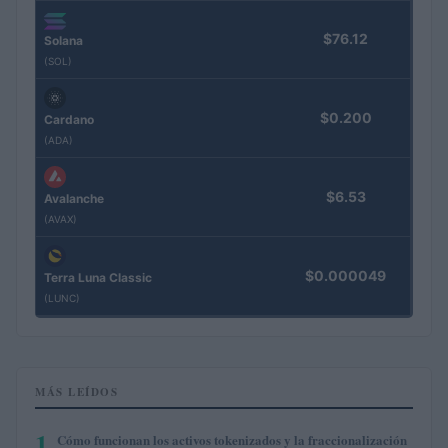
$76.12
Solana
(SOL)
$0.200
Cardano
(ADA)
$6.53
Avalanche
(AVAX)
$0.000049
Terra Luna Classic
(LUNC)
MÁS LEÍDOS
1
Cómo funcionan los activos tokenizados y la fraccionalización