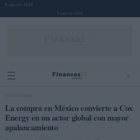
Saltar al contenido
8 agosto 2026
8 agosto 2026
⌕
×
⌕
INVERSIONES
Buscar
La compra en México convierte a Cox
Energy en un actor global con mayor
apalancamiento