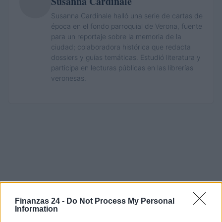
Susanna Cardinale
Susanna Cardinale halló una serie de cartas de
época en el fondo parroquial de Verona, fuente
para un reportaje sobre la memoria de la
ciudad; colaboradora histórica que redacta
dossiers y guías temáticas. Estudió literatura y
participa en lecturas públicas en las librerías
veronesas.
Finanzas 24 -
Do Not Process My Personal
Information