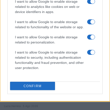
I want to allow Google to enable storage
Diferencias entre análisis técnico y fundamental: cuándo
related to analytics like cookies on web or
aplicar cada método
device identifiers in apps.
Marta Ruiz · 6 Ago 2026
I want to allow Google to enable storage
related to functionality of the website or app.
INVERSIONES
I want to allow Google to enable storage
related to personalization.
I want to allow Google to enable storage
related to security, including authentication
functionality and fraud prevention, and other
user protection.
CONFIRM
Cómo aplicar un framework minimalista para gestionar
inversiones
Lucía Herrera · 5 Ago 2026