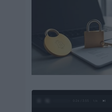
0:27 / 3:55
1
/
4