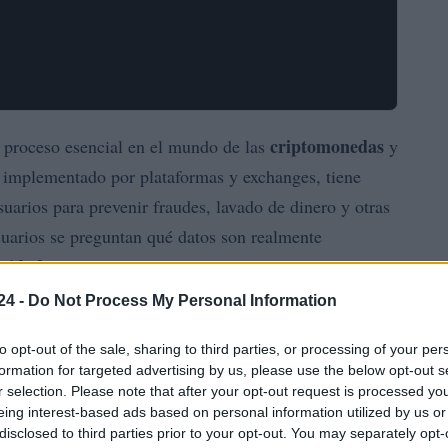
criptomonedas
 proceso esencial en el mundo de las
y
o, implementado por plataformas y exchanges, tiene
suarios para prevenir fraudes, lavado de dinero y otras
suarios se preguntan qué datos son realmente
acidad
sin incumplir las normas.
24 -
Do Not Process My Personal Information
ial para cualquier persona que participe en el
ulo explora los datos mínimos requeridos, la razón
to opt-out of the sale, sharing to third parties, or processing of your per
formation for targeted advertising by us, please use the below opt-out s
antener la privacidad operativa.
r selection. Please note that after your opt-out request is processed y
eing interest-based ads based on personal information utilized by us or
s niveles de verificación, los riesgos de compartir
disclosed to third parties prior to your opt-out. You may separately opt-