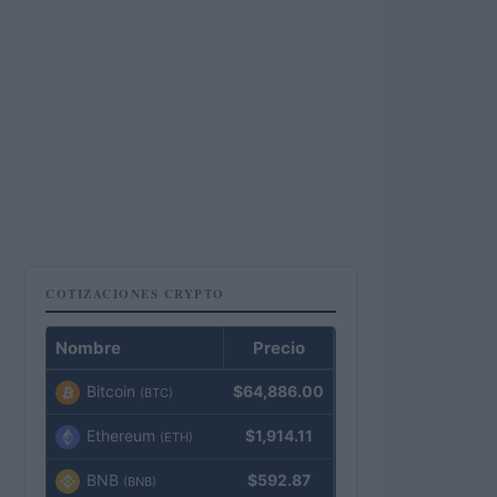
COTIZACIONES CRYPTO
Nombre
Precio
Bitcoin
$64,886.00
(BTC)
Ethereum
$1,914.11
(ETH)
BNB
$592.87
(BNB)