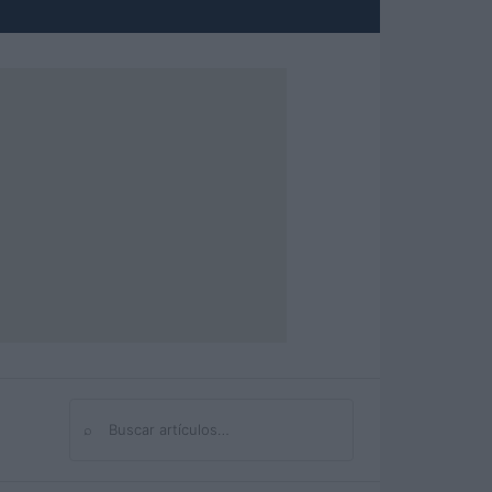
⌕
Buscar