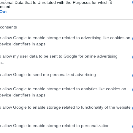
ersonal Data that Is Unrelated with the Purposes for which it
lected.
Out
ormación personal básica para verificar la identidad
n:
consents
 al usuario.
o allow Google to enable storage related to advertising like cookies on
car la edad y cumplir con regulaciones específicas.
evice identifiers in apps.
rmar la ubicación del usuario.
o allow my user data to be sent to Google for online advertising
porte, licencia de conducir o tarjeta de identidad.
s.
ficación en dos pasos y notificaciones.
omunicación y verificación.
to allow Google to send me personalized advertising.
mación adicional, como una
selfie
con el documento de
o allow Google to enable storage related to analytics like cookies on
evice identifiers in apps.
 para verificar la dirección. Estos datos son necesarios
s y garantizar la seguridad de la plataforma y sus
o allow Google to enable storage related to functionality of the website
o allow Google to enable storage related to personalization.