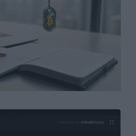
Ad
hub
Media
POWERED BY