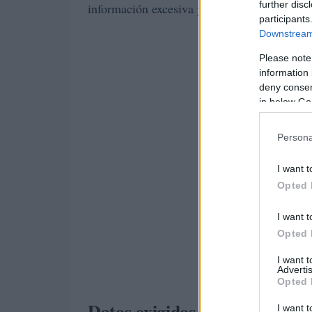
further disc
información excesiva y consejos prácticos pa
participants
Downstream 
Please note
information 
deny consent
in below Go
Persona
I want t
Opted 
I want t
Opted 
I want 
Advertis
Opted 
Datos exigidos por el KYC
I want t