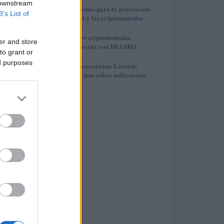
 downstream
3
Finanzas e inversiones para la generación
B’s List of
Z: el auge de IOTA y las criptomonedas
4
Guía esencial sobre criptomonedas,
er and store
precios y cómo invertir con DEGIRO
to grant or
ed purposes
5
El grupo hacker norcoreano Lazarus
mueve 121,5 BTC tras robos millonarios
en criptomonedas