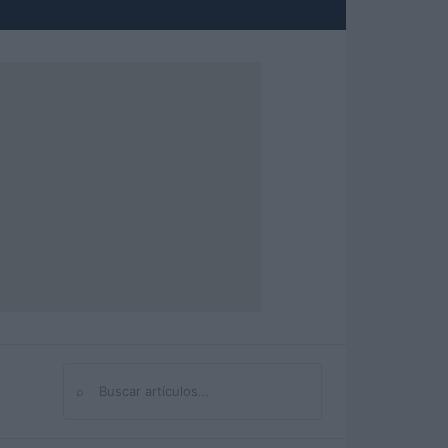
⌕
Buscar