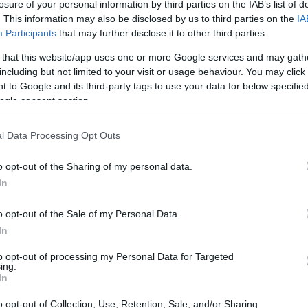
losure of your personal information by third parties on the IAB’s list of
ne como un pilar esencial.
. This information may also be disclosed by us to third parties on the
IA
Participants
that may further disclose it to other third parties.
catalán y un 14% del empleo, está enfrentando un gran
 that this website/app uses one or more Google services and may gath
including but not limited to your visit or usage behaviour. You may click 
r ejemplo, las transacciones con tarjetas
 to Google and its third-party tags to use your data for below specifi
han aumentado un 10% hasta junio, aunque esto
ogle consent section.
 del 22% observado en todo 2024. Además, las
 entre enero y mayo, comparado con el crecimiento del
l Data Processing Opt Outs
orama genera preocupación en la industria turística,
o opt-out of the Sharing of my personal data.
s del mercado.
In
o opt-out of the Sale of my Personal Data.
In
to opt-out of processing my Personal Data for Targeted
ing.
In
o opt-out of Collection, Use, Retention, Sale, and/or Sharing