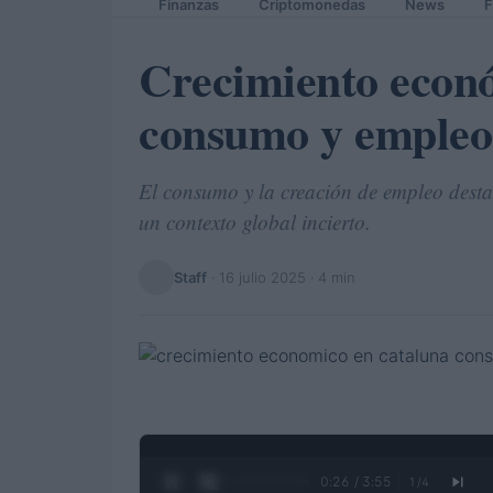
Finanzas
Criptomonedas
News
F
Crecimiento econ
consumo y empleo
El consumo y la creación de empleo desta
un contexto global incierto.
Staff
·
16 julio 2025
· 4 min
0:27 / 3:55
1
/
4