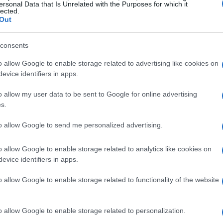
ersonal Data that Is Unrelated with the Purposes for which it
lected.
Out
consents
o allow Google to enable storage related to advertising like cookies on
evice identifiers in apps.
o allow my user data to be sent to Google for online advertising
s.
onomía catalana
to allow Google to send me personalized advertising.
ambiado, y lo que algunos llaman ‘turismofobia’ ha
o allow Google to enable storage related to analytics like cookies on
evice identifiers in apps.
ra atraer a un tipo de visitante más selecto, se están
ra. Miguel Cardoso, economista jefe para España en
o allow Google to enable storage related to functionality of the website
ta el desafío de cómo crecer en el futuro, centrándose
staurantes con estrellas Michelin y mejoras en la
o allow Google to enable storage related to personalization.
tar de una cena en un lugar así?