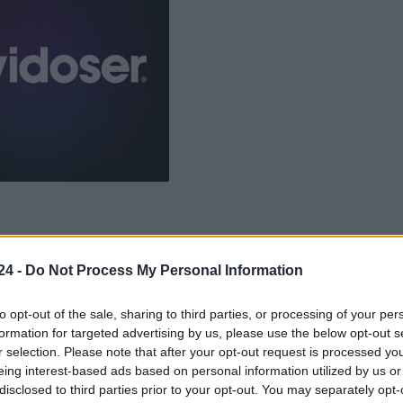
cias en el consumo
24 -
Do Not Process My Personal Information
 Cataluña son realmente optimistas. Con un aumento
to opt-out of the sale, sharing to third parties, or processing of your per
se coloca por encima del crecimiento esperado en
formation for targeted advertising by us, please use the below opt-out s
opea, que apenas alcanzará un 0,9%. Sin embargo, es
r selection. Please note that after your opt-out request is processed y
eing interest-based ads based on personal information utilized by us or
esacelerado respecto al 3,2% registrado en 2024. ¿Qué
disclosed to third parties prior to your opt-out. You may separately opt-
ue avanzando, hay sectores que sienten la presión. A