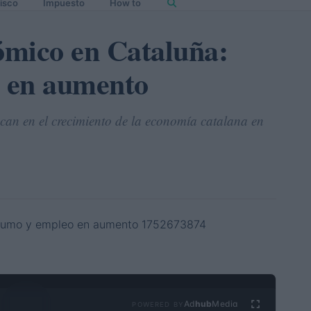
isco
Impuesto
How to
ómico en Cataluña:
 en aumento
can en el crecimiento de la economía catalana en
Ad
hub
Media
POWERED BY