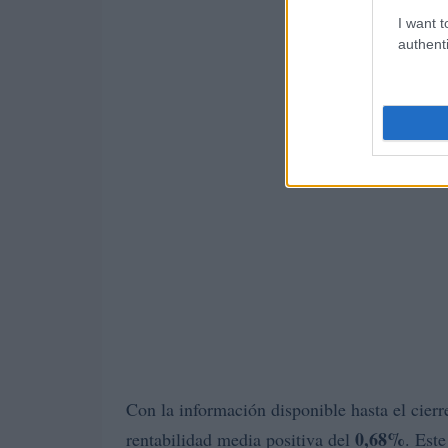
I want t
authenti
Con la información disponible hasta el cierr
0,68%
rentabilidad media positiva del
. Est