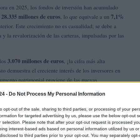
hora en 2025, los fondos de inversión han acumulado
28.335 millones de euros
7,1%
e
, lo que equivale a un
erior. Este crecimiento no es casualidad; se debe a
y la revalorización de las carteras, impulsadas por las
3.070 millones de euros
 los
, ¡la cifra más alta
to demuestra el creciente interés de los inversores en
 aumento patrimonial proviene de las nuevas
debe a las revalorizaciones de los activos. ¿Te
24 -
Do Not Process My Personal Information
tos números?
to opt-out of the sale, sharing to third parties, or processing of your per
formation for targeted advertising by us, please use the below opt-out s
r selection. Please note that after your opt-out request is processed y
eing interest-based ads based on personal information utilized by us or
disclosed to third parties prior to your opt-out. You may separately opt-