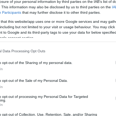
losure of your personal information by third parties on the IAB’s list of
. This information may also be disclosed by us to third parties on the
IA
Participants
that may further disclose it to other third parties.
 that this website/app uses one or more Google services and may gath
including but not limited to your visit or usage behaviour. You may click 
 to Google and its third-party tags to use your data for below specifi
ogle consent section.
l Data Processing Opt Outs
o opt-out of the Sharing of my personal data.
In
e fondos
o opt-out of the Sale of my Personal Data.
In
rías, los fondos de renta fija han brillado con un
to opt-out of processing my Personal Data for Targeted
e euros
2,4%
, lo que representa un crecimiento del
.
ing.
In
te por los nuevos flujos de entrada, sobre todo en los
25.000 millones de euros
 acumulado cerca de
en lo que
o opt-out of Collection, Use, Retention, Sale, and/or Sharing