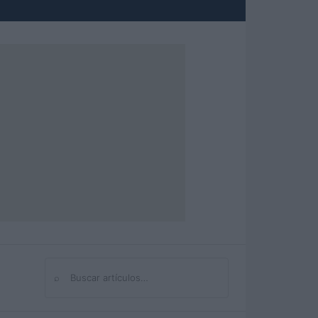
⌕
Buscar