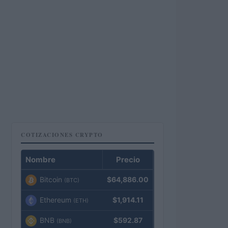
COTIZACIONES CRYPTO
Nombre
Precio
Bitcoin
$64,886.00
(BTC)
Ethereum
$1,914.11
(ETH)
BNB
$592.87
(BNB)