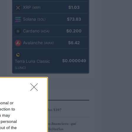
XRP
$1.03
(XRP)
Solana
$73.83
(SOL)
Cardano
$0.200
(ADA)
Avalanche
$6.42
(AVAX)
$0.000049
Terra Luna Classic
(LUNC)
MÁS LEÍDOS
sonal or
1
ection to
¿AMP alcanzará los $10?
ou may
 personal
2
Préstamos en Kubo.financiero: qué
out of the
ofrecen y cómo solicitarlos