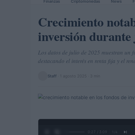
Finanzas
Criptomonedas
News
F
Crecimiento notabl
inversión durante 
Los datos de julio de 2025 muestran un fu
destacando el interés en renta fija y el re
Staff
·
1 agosto 2025
· 3 min
0:28 / 3:09
1
/
4