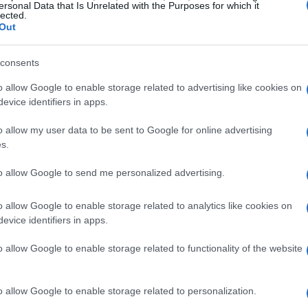
ersonal Data that Is Unrelated with the Purposes for which it
sto a tu estrategia de inversión?
lected.
Out
 renta variable han tenido un rendimiento más variado.
consents
rnacional mostraron un crecimiento en julio gracias al
o allow Google to enable storage related to advertising like cookies on
760 millones de euros
do
en conjunto. Sin embargo,
evice identifiers in apps.
3,1%
23.963
 el mes con una caída del
, quedándose en
o allow my user data to be sent to Google for online advertising
s.
 el sector
to allow Google to send me personalized advertising.
o allow Google to enable storage related to analytics like cookies on
 datos de suscripciones indican una tendencia positiva
evice identifiers in apps.
 estos fondos registraron las mayores entradas netas con
referencia de los inversores por productos más seguros.
o allow Google to enable storage related to functionality of the website
ble internacional lideraron los reembolsos con salidas
o allow Google to enable storage related to personalization.