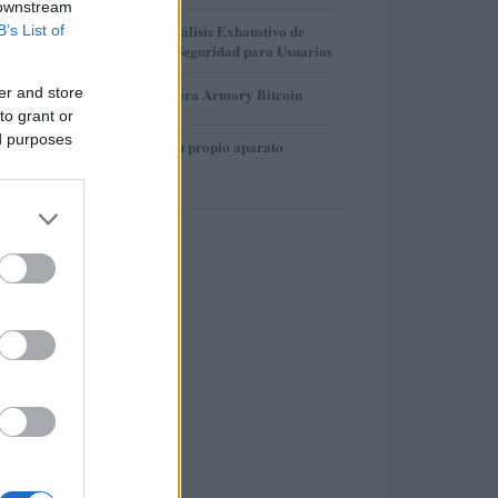
 downstream
3
Gana Crédito: Análisis Exhaustivo de
B’s List of
Funcionalidad y Seguridad para Usuarios
4
er and store
Revisión de billetera Armory Bitcoin
to grant or
ed purposes
5
Cómo construir tu propio aparato
electrónico