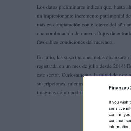
Los datos preliminares indican que, hasta a
un impresionante incremento patrimonial d
más en comparación con el cierre del año ant
una combinación de nuevos flujos de entrada 
favorables condiciones del mercado.
En julio, las suscripciones netas alcanzaron
registrada en un mes de julio desde 2014! Es
este sector. Curiosamente, la mitad de este
suscripciones, mientras que la otra mitad se 
Finanzas 
imaginas cómo podrían seguir creciendo es
If you wish 
sensitive in
confirm you
continue se
information 