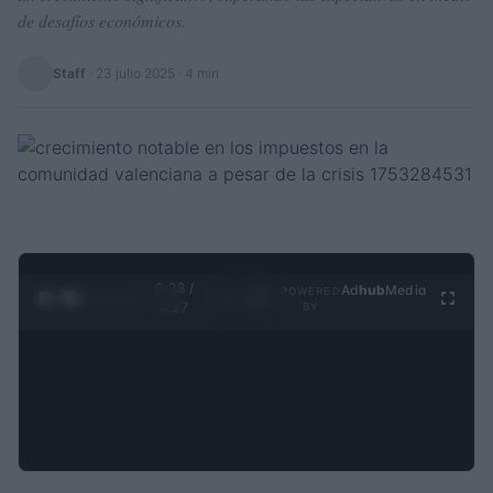
de desafíos económicos.
Staff
·
23 julio 2025
· 4 min
0:28 /
Ad
hub
Media
POWERED
1
/
4
4:27
BY