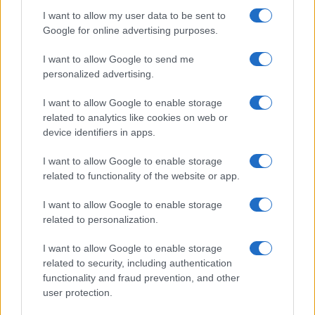
I want to allow my user data to be sent to
Google for online advertising purposes.
I want to allow Google to send me
personalized advertising.
I want to allow Google to enable storage
related to analytics like cookies on web or
device identifiers in apps.
Steam bajo ataque: el malware que infectó a 8.000 usuarios y
I want to allow Google to enable storage
robó más de 220.000 dólares en criptomonedas
related to functionality of the website or app.
Diego Martín · 6 Ago 2026
I want to allow Google to enable storage
related to personalization.
I want to allow Google to enable storage
COTIZACIONES CRYPTO
related to security, including authentication
functionality and fraud prevention, and other
Nombre
Precio
user protection.