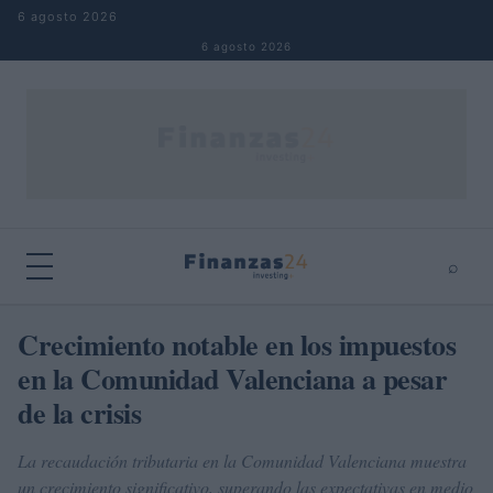
Saltar al contenido
6 agosto 2026
6 agosto 2026
⌕
×
⌕
Crecimiento notable en los impuestos
Buscar
en la Comunidad Valenciana a pesar
de la crisis
La recaudación tributaria en la Comunidad Valenciana muestra
un crecimiento significativo, superando las expectativas en medio