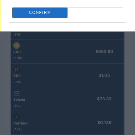
$64,608.00
Bitcoin
(BTC)
CONFIRM
$1,903.18
Ethereum
(ETH)
$593.80
BNB
(BNB)
$1.05
XRP
(XRP)
$73.33
Solana
(SOL)
$0.189
Cardano
(ADA)