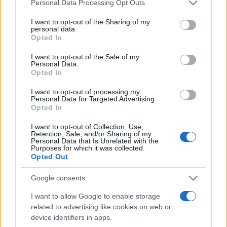
Please note that this website/app uses one or more Google
Personal Data Processing Opt Outs
services and may gather and store information including but
CRIPTOMONEDAS
not limited to your visit or usage behaviour. You may click to
I want to opt-out of the Sharing of my
personal data.
grant or deny consent to Google and its third-party tags to
Opted In
use your data for below specified purposes in below Google
consent section.
I want to opt-out of the Sale of my
Personal Data.
Opted In
I want to opt-out of processing my
Personal Data for Targeted Advertising.
Opted In
I want to opt-out of Collection, Use,
Retention, Sale, and/or Sharing of my
Personal Data that Is Unrelated with the
Purposes for which it was collected.
Opted Out
Vladimir Putin firma ley que regula el uso de criptomonedas en
Rusia a partir de septiembre
Google consents
Diego Martín · 6 Ago 2026
I want to allow Google to enable storage
CRIPTOMONEDAS
related to advertising like cookies on web or
device identifiers in apps.