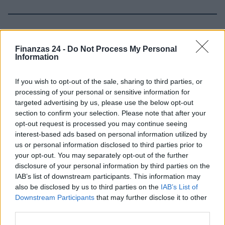
Sigue leyendo
Finanzas 24 -
Do Not Process My Personal
Information
INVERSIONES
If you wish to opt-out of the sale, sharing to third parties, or
processing of your personal or sensitive information for
targeted advertising by us, please use the below opt-out
section to confirm your selection. Please note that after your
opt-out request is processed you may continue seeing
interest-based ads based on personal information utilized by
us or personal information disclosed to third parties prior to
your opt-out. You may separately opt-out of the further
disclosure of your personal information by third parties on the
IAB’s list of downstream participants. This information may
also be disclosed by us to third parties on the
IAB’s List of
Guía para evaluar RWA: custodios, oráculos, liquidez y riesgo
Downstream Participants
that may further disclose it to other
legal
third parties.
Marta Ruiz · 6 Ago 2026