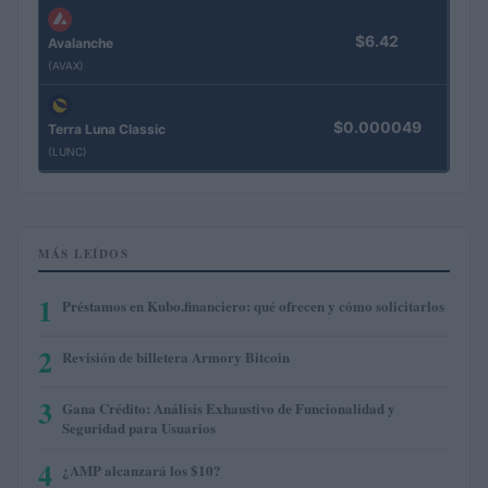
$6.42
Avalanche
(AVAX)
$0.000049
Terra Luna Classic
(LUNC)
MÁS LEÍDOS
1
Préstamos en Kubo.financiero: qué ofrecen y cómo solicitarlos
2
Revisión de billetera Armory Bitcoin
3
Gana Crédito: Análisis Exhaustivo de Funcionalidad y
Seguridad para Usuarios
4
¿AMP alcanzará los $10?