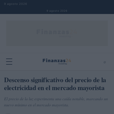
Saltar al contenido
9 agosto 2026
9 agosto 2026
⌕
×
⌕
Descenso significativo del precio de la
Buscar
electricidad en el mercado mayorista
El precio de la luz experimenta una caída notable, marcando un
nuevo mínimo en el mercado mayorista.