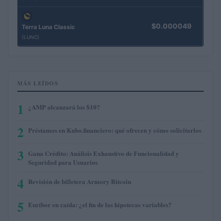
$0.000049
Terra Luna Classic
(LUNC)
MÁS LEÍDOS
1
¿AMP alcanzará los $10?
2
Préstamos en Kubo.financiero: qué ofrecen y cómo solicitarlos
3
Gana Crédito: Análisis Exhaustivo de Funcionalidad y
Seguridad para Usuarios
4
Revisión de billetera Armory Bitcoin
5
Euríbor en caída: ¿el fin de las hipotecas variables?