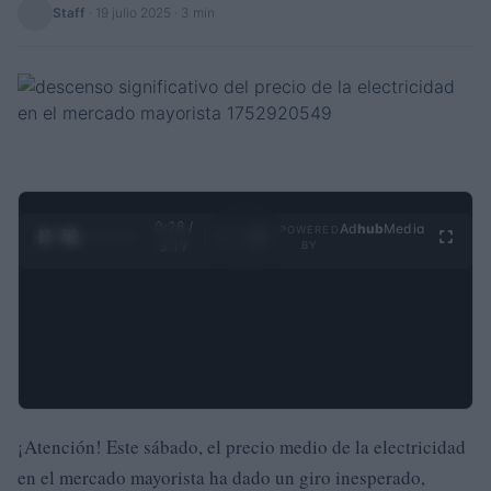
Staff
·
19 julio 2025
· 3 min
0:28 /
Ad
hub
Media
POWERED
1
/
4
3:19
BY
¡Atención! Este sábado, el precio medio de la electricidad
en el mercado mayorista ha dado un giro inesperado,