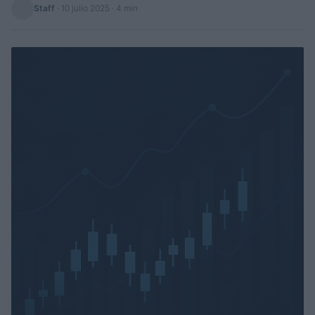
Staff
·
10 julio 2025
· 4 min