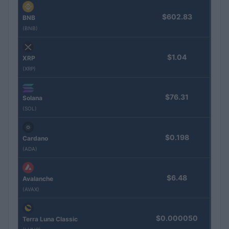
$602.83
BNB
(BNB)
$1.04
XRP
(XRP)
$76.31
Solana
(SOL)
$0.198
Cardano
(ADA)
$6.48
Avalanche
(AVAX)
$0.000050
Terra Luna Classic