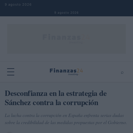
Saltar al contenido
9 agosto 2026
9 agosto 2026
⌕
×
⌕
Desconfianza en la estrategia de
Buscar
Sánchez contra la corrupción
La lucha contra la corrupción en España enfrenta serias dudas
sobre la credibilidad de las medidas propuestas por el Gobierno.