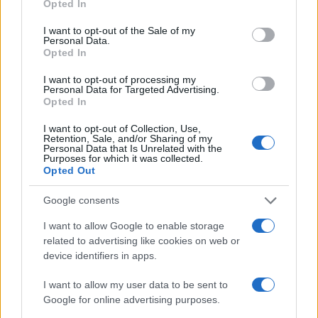
Opted In
use your data for below specified purposes in below Google
consent section.
I want to opt-out of the Sale of my
Personal Data.
Opted In
I want to opt-out of processing my
Personal Data for Targeted Advertising.
Opted In
I want to opt-out of Collection, Use,
Retention, Sale, and/or Sharing of my
Personal Data that Is Unrelated with the
Purposes for which it was collected.
Opted Out
Francia se convierte en el epicentro de los robos violentos de
Google consents
criptomonedas
I want to allow Google to enable storage
Diego Martín · 9 Ago 2026
related to advertising like cookies on web or
device identifiers in apps.
CRIPTOMONEDAS
I want to allow my user data to be sent to
Google for online advertising purposes.