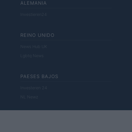
ALEMANIA
Investieren24
REINO UNIDO
News Hub UK
Lgbtq News
PAESES BAJOS
Investeren 24
NL Newz