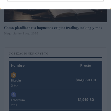
Cómo planificar tus impuestos cripto: trading, staking y más
Diego Martín · 9 Ago 2026
COTIZACIONES CRYPTO
Nombre
Precio
$64,850.00
Bitcoin
(BTC)
$1,919.80
Ethereum
(ETH)