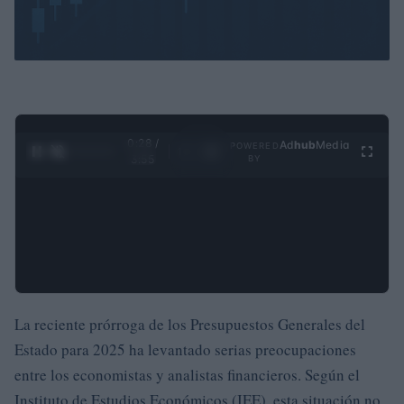
0:29 /
Ad
hub
Media
POWERED
1
/
4
3:55
BY
La reciente prórroga de los Presupuestos Generales del
Estado para 2025 ha levantado serias preocupaciones
entre los economistas y analistas financieros. Según el
Instituto de Estudios Económicos (IEE), esta situación no