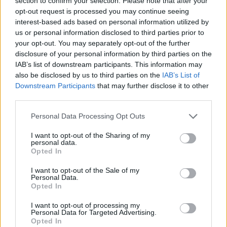
section to confirm your selection. Please note that after your
opt-out request is processed you may continue seeing
interest-based ads based on personal information utilized by
Sigue leyendo
us or personal information disclosed to third parties prior to
your opt-out. You may separately opt-out of the further
disclosure of your personal information by third parties on the
FINANZAS
IAB’s list of downstream participants. This information may
also be disclosed by us to third parties on the
IAB’s List of
Downstream Participants
that may further disclose it to other
third parties.
Please note that this website/app uses one or more Google
Personal Data Processing Opt Outs
services and may gather and store information including but
not limited to your visit or usage behaviour. You may click to
I want to opt-out of the Sharing of my
personal data.
grant or deny consent to Google and its third-party tags to
Opted In
use your data for below specified purposes in below Google
consent section.
I want to opt-out of the Sale of my
Personal Data.
Opted In
Identifica y elimina suscripciones, fees y compras impulsivas
I want to opt-out of processing my
Marta Ruiz · 8 Ago 2026
Personal Data for Targeted Advertising.
Opted In