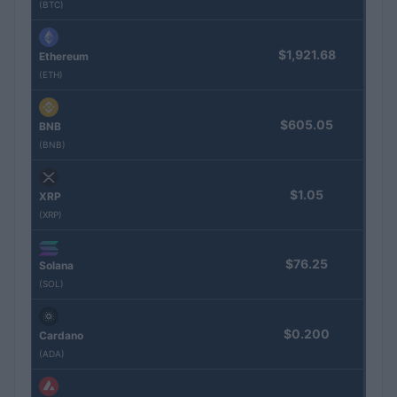
(BTC)
$1,921.68
Ethereum
(ETH)
$605.05
BNB
(BNB)
$1.05
XRP
(XRP)
$76.25
Solana
(SOL)
$0.200
Cardano
(ADA)