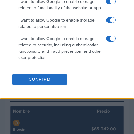
I want to allow Google to enable storage
related to functionality of the website or app.
I want to allow Google to enable storage
related to personalization.
I want to allow Google to enable storage
related to security, including authentication
functionality and fraud prevention, and other
user protection.
Intervención conjunta de Japón y EE.UU. para frenar la caída
del yen
Marta Ruiz · 7 Ago 2026
CONFIRM
COTIZACIONES CRYPTO
Nombre
Precio
$65,042.00
Bitcoin