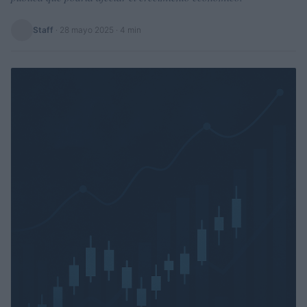
Staff
·
28 mayo 2025
· 4 min