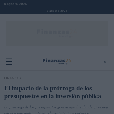
Saltar al contenido
8 agosto 2026
8 agosto 2026
⌕
×
⌕
FINANZAS
Buscar
El impacto de la prórroga de los
presupuestos en la inversión pública
La prórroga de los presupuestos genera una brecha de inversión
pública que podría afectar el crecimiento económico.