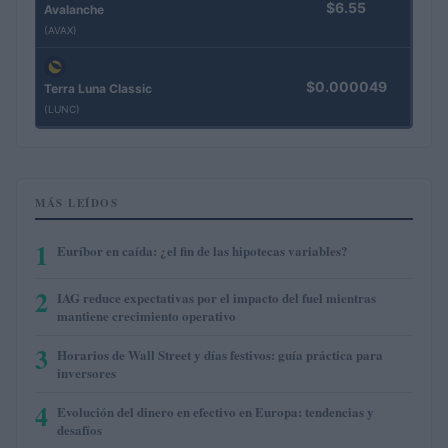
$6.55
Avalanche
(AVAX)
$0.000049
Terra Luna Classic
(LUNC)
MÁS LEÍDOS
1
Euríbor en caída: ¿el fin de las hipotecas variables?
2
IAG reduce expectativas por el impacto del fuel mientras
mantiene crecimiento operativo
3
Horarios de Wall Street y días festivos: guía práctica para
inversores
4
Evolución del dinero en efectivo en Europa: tendencias y
desafíos