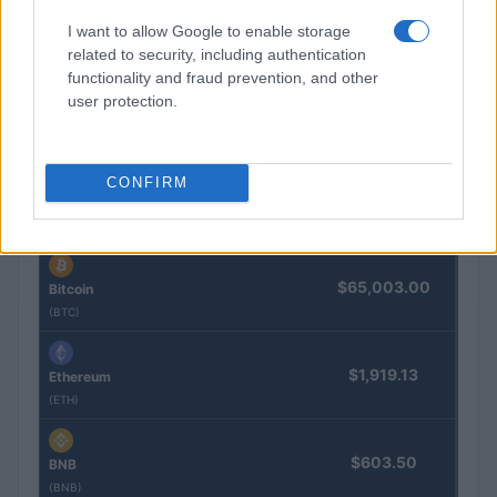
Guía para comparar créditos: TIN, TAE y comisiones
I want to allow Google to enable storage
explicadas
related to security, including authentication
functionality and fraud prevention, and other
Marta Ruiz · 8 Ago 2026
user protection.
COTIZACIONES CRYPTO
CONFIRM
Nombre
Precio
$65,003.00
Bitcoin
(BTC)
$1,919.13
Ethereum
(ETH)
$603.50
BNB
(BNB)