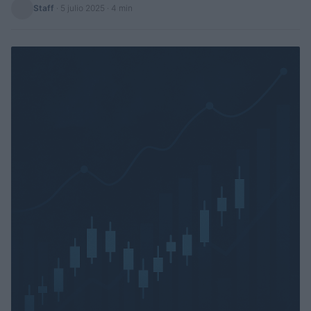
Staff
·
5 julio 2025
· 4 min