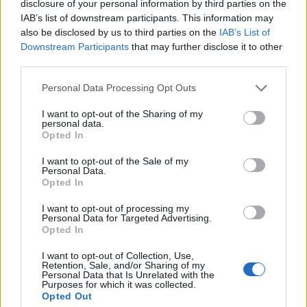
disclosure of your personal information by third parties on the
IAB’s list of downstream participants. This information may
also be disclosed by us to third parties on the
IAB’s List of
Downstream Participants
that may further disclose it to other
third parties.
Please note that this website/app uses one or more Google
Personal Data Processing Opt Outs
services and may gather and store information including but
not limited to your visit or usage behaviour. You may click to
I want to opt-out of the Sharing of my
personal data.
grant or deny consent to Google and its third-party tags to
Opted In
use your data for below specified purposes in below Google
Cotización de criptomonedas: evolución y perspectivas en 2026
consent section.
I want to opt-out of the Sale of my
Diego Martín · 8 Ago 2026
Personal Data.
Opted In
CRIPTOMONEDAS
I want to opt-out of processing my
Personal Data for Targeted Advertising.
Opted In
I want to opt-out of Collection, Use,
Retention, Sale, and/or Sharing of my
Personal Data that Is Unrelated with the
Purposes for which it was collected.
Opted Out