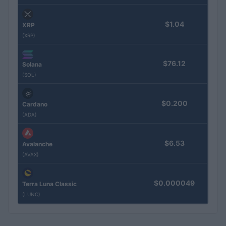
$1.04
XRP
(XRP)
$76.12
Solana
(SOL)
$0.200
Cardano
(ADA)
$6.53
Avalanche
(AVAX)
$0.000049
Terra Luna Classic
(LUNC)