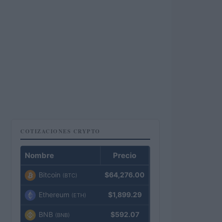
COTIZACIONES CRYPTO
Nombre
Precio
Bitcoin
$64,276.00
(BTC)
Ethereum
$1,899.29
(ETH)
BNB
$592.07
(BNB)