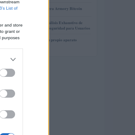
 downstream
3
Revisión de billetera Armory Bitcoin
B’s List of
4
Gana Crédito: Análisis Exhaustivo de
er and store
Funcionalidad y Seguridad para Usuarios
to grant or
ed purposes
5
Cómo construir tu propio aparato
electrónico