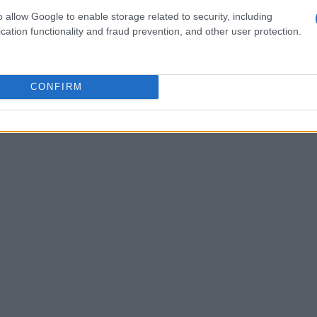
 criptomonedas en Estados Unidos busca encontrar un
o allow Google to enable storage related to security, including
roteger a los consumidores. Aun con la aprobación de la
cation functionality and fraud prevention, and other user protection.
ectos de ley relacionados serán discutidos en el Senado,
stas sobre su progreso. Este desarrollo no será la
CONFIRM
 que el sector de criptomonedas sigue evolucionando y