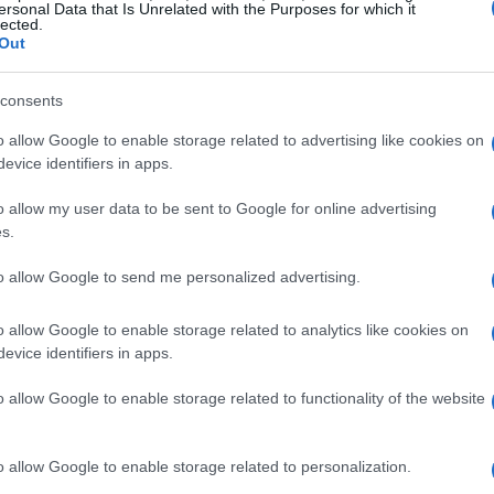
enius
, el debate sobre sus implicaciones está en pleno
ersonal Data that Is Unrelated with the Purposes for which it
lected.
legislación podría introducir nuevos riesgos en el
Out
imar las stablecoins, se estén creando nuevas
gumentan que esto podría permitir a las empresas
consents
sin la supervisión adecuada, dejando a los usuarios
o allow Google to enable storage related to advertising like cookies on
evice identifiers in apps.
o allow my user data to be sent to Google for online advertising
 se ha quedado callada y ha enviado una carta al
s.
a, advierten que la aprobación de este proyecto
to allow Google to send me personalized advertising.
 que los consumidores podrían considerar seguros, pero
A pesar de esto, aproximadamente la mitad de los
o allow Google to enable storage related to analytics like cookies on
evice identifiers in apps.
han apoyado la ley, lo que ha facilitado su avance
o allow Google to enable storage related to functionality of the website
 la regulación de criptomonedas?
o allow Google to enable storage related to personalization.