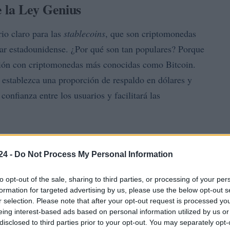
e la Ley Genius
io claro para las
stablecoins
, que son criptomonedas
lar estadounidense. ¿Por qué son tan populares? Porque
ión con criptomonedas más conocidas como Bitcoin.
e establezca una proporción de respaldo en dólares y
confianza entre los usuarios y facilitará las
l jueves, sumándose a la aprobación anterior del
e está avanzando esta normativa? Esto refleja la
24 -
Do Not Process My Personal Information
lecer un marco legal que permita el uso seguro y
to opt-out of the sale, sharing to third parties, or processing of your per
. No olvidemos que la industria ha invertido millones
formation for targeted advertising by us, please use the below opt-out s
 a la campaña presidencial de Trump, quien ha
r selection. Please note that after your opt-out request is processed y
eing interest-based ads based on personal information utilized by us or
 gracias a este respaldo.
disclosed to third parties prior to your opt-out. You may separately opt-