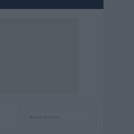
⌕
Buscar