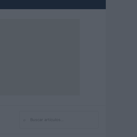
⌕
Buscar