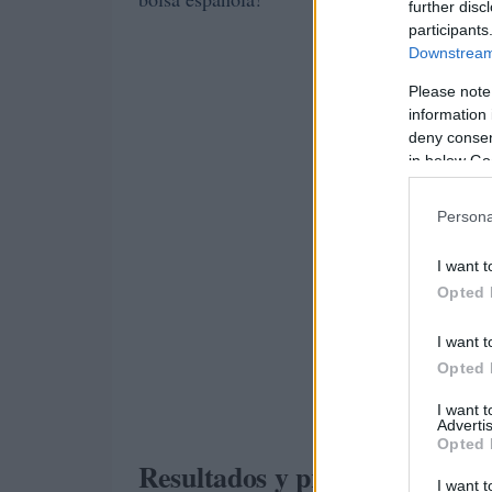
further disc
participants
Downstream 
Please note
information 
deny consent
in below Go
Persona
I want t
Opted 
I want t
Opted 
I want 
Advertis
Opted 
Resultados y proyecciones: ¿
I want t