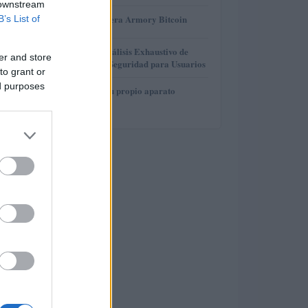
 downstream
3
Revisión de billetera Armory Bitcoin
B’s List of
4
Gana Crédito: Análisis Exhaustivo de
er and store
Funcionalidad y Seguridad para Usuarios
to grant or
ed purposes
5
Cómo construir tu propio aparato
electrónico