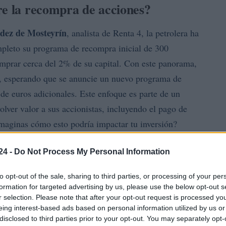
re la recompra de acciones?
dez de Mosteyrín
, analista de Renta 4, la petrolera ha
mpleto su programa de recompra inicial de 300
omprar cerca del 2% de su capital. Con este panorama,
as, esperando que se anuncie un nuevo programa de
e euros adicionales. Este enfoque es parte de un
ver valor a sus accionistas, incluyendo el pago de
maginas cómo esto podría impactar tu inversión?
 con el compromiso de Repsol de distribuir entre el
24 -
Do Not Process My Personal Information
tivo a sus accionistas, además de aumentar la
to opt-out of the sale, sharing to third parties, or processing of your per
7. Actualmente, la petrolera estima que la compra de
formation for targeted advertising by us, please use the below opt-out s
junto con un dividendo de 0,975 euros por acción,
r selection. Please note that after your opt-out request is processed y
eing interest-based ads based on personal information utilized by us or
 el 13%. Sin duda, ¡una de las más atractivas en la
disclosed to third parties prior to your opt-out. You may separately opt-