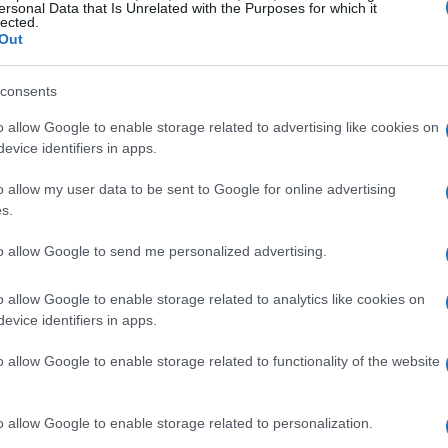
ersonal Data that Is Unrelated with the Purposes for which it
lected.
la recompra de acciones, los analistas no anticipan
Out
eros de Repsol. Esto se debe a que la compañía ya había
o. El enfoque del mercado ahora se centrará en las
consents
e producción en upstream, que han mostrado un
o allow Google to enable storage related to advertising like cookies on
evice identifiers in apps.
ue estas cifras superan las expectativas para 2025, que
00 barriles al día?
o allow my user data to be sent to Google for online advertising
s.
o de interés, especialmente tras la escalada del
to allow Google to send me personalized advertising.
 junio. La combinación de estos factores, junto con la
os inversores con la mirada fija en las próximas
o allow Google to enable storage related to analytics like cookies on
evice identifiers in apps.
ue el resultado operativo (EBIT) de Repsol será de
una disminución del 35% en comparación con el mismo
o allow Google to enable storage related to functionality of the website
o debería preocuparnos?
o allow Google to enable storage related to personalization.