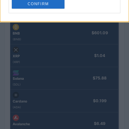
CONFIRM
$1,914.84
Ethereum
(ETH)
$601.09
BNB
(BNB)
$1.04
XRP
(XRP)
$75.88
Solana
(SOL)
$0.199
Cardano
(ADA)
$6.49
Avalanche