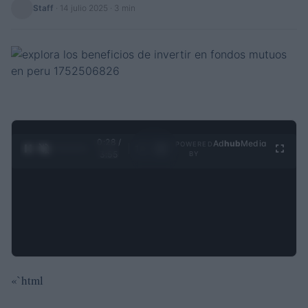
Staff
·
14 julio 2025
· 3 min
0:29 /
Ad
hub
Media
POWERED
1
/
4
3:55
BY
«`html