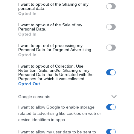
not limited to your visit or usage behaviour. You may click to
I want to opt-out of the Sharing of my
personal data.
grant or deny consent to Google and its third-party tags to
Opted In
use your data for below specified purposes in below Google
consent section.
I want to opt-out of the Sale of my
Personal Data.
Opted In
I want to opt-out of processing my
Personal Data for Targeted Advertising.
Opted In
I want to opt-out of Collection, Use,
Retention, Sale, and/or Sharing of my
Personal Data that Is Unrelated with the
Purposes for which it was collected.
Cotización de criptomonedas: evolución y perspectivas en 2026
Opted Out
Diego Martín · 8 Ago 2026
Google consents
CRIPTOMONEDAS
I want to allow Google to enable storage
related to advertising like cookies on web or
device identifiers in apps.
I want to allow my user data to be sent to