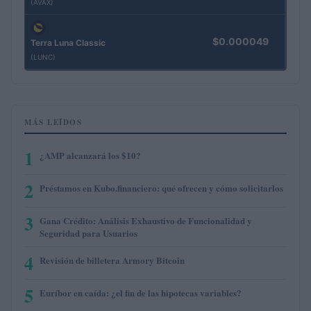
(AVAX)
$0.000049
Terra Luna Classic
(LUNC)
MÁS LEÍDOS
1
¿AMP alcanzará los $10?
2
Préstamos en Kubo.financiero: qué ofrecen y cómo solicitarlos
3
Gana Crédito: Análisis Exhaustivo de Funcionalidad y
Seguridad para Usuarios
4
Revisión de billetera Armory Bitcoin
5
Euríbor en caída: ¿el fin de las hipotecas variables?