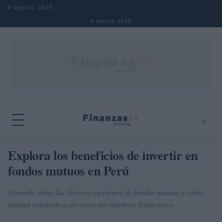
Saltar al contenido
9 agosto 2026
9 agosto 2026
⌕
×
⌕
Explora los beneficios de invertir en
Buscar
fondos mutuos en Perú
Aprende sobre las diversas opciones de fondos mutuos y cómo
pueden ayudarte a alcanzar tus objetivos financieros.