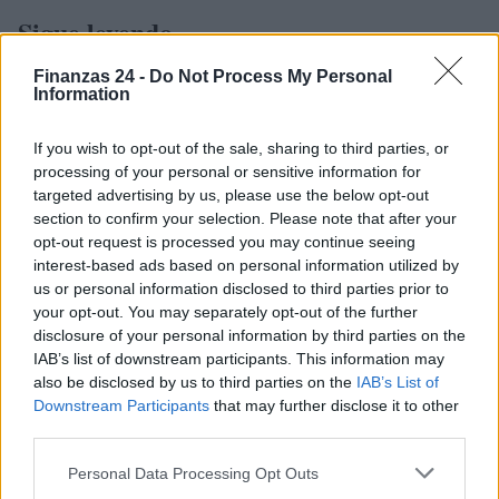
Sigue leyendo
Finanzas 24 -
Do Not Process My Personal
CRIPTOMONEDAS
Information
If you wish to opt-out of the sale, sharing to third parties, or
processing of your personal or sensitive information for
targeted advertising by us, please use the below opt-out
section to confirm your selection. Please note that after your
opt-out request is processed you may continue seeing
interest-based ads based on personal information utilized by
us or personal information disclosed to third parties prior to
your opt-out. You may separately opt-out of the further
disclosure of your personal information by third parties on the
IAB’s list of downstream participants. This information may
also be disclosed by us to third parties on the
IAB’s List of
Criptomonedas: Guía completa para entender su
Downstream Participants
that may further disclose it to other
funcionamiento y valor en 2026
third parties.
Diego Martín · 9 Ago 2026
Please note that this website/app uses one or more Google
Personal Data Processing Opt Outs
services and may gather and store information including but
CRIPTOMONEDAS