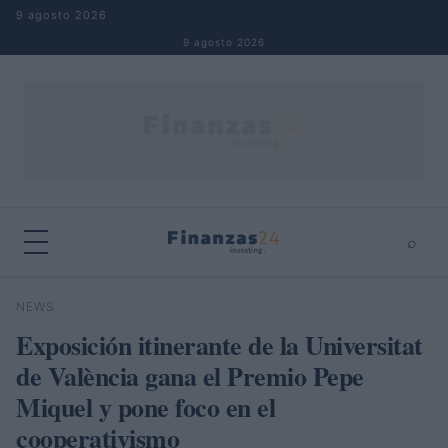
Saltar al contenido
9 agosto 2026
9 agosto 2026
⌕
×
⌕
NEWS
Buscar
Exposición itinerante de la Universitat
de València gana el Premio Pepe
Miquel y pone foco en el
cooperativismo