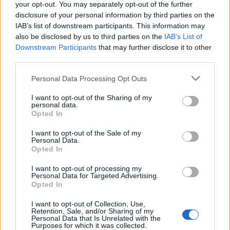
your opt-out. You may separately opt-out of the further
disclosure of your personal information by third parties on the
IAB’s list of downstream participants. This information may
also be disclosed by us to third parties on the
IAB’s List of
Downstream Participants
that may further disclose it to other
third parties.
Please note that this website/app uses one or more Google
Personal Data Processing Opt Outs
services and may gather and store information including but
not limited to your visit or usage behaviour. You may click to
I want to opt-out of the Sharing of my
personal data.
grant or deny consent to Google and its third-party tags to
Opted In
use your data for below specified purposes in below Google
consent section.
I want to opt-out of the Sale of my
Personal Data.
Opted In
I want to opt-out of processing my
Personal Data for Targeted Advertising.
Opted In
Sigue leyendo
I want to opt-out of Collection, Use,
Retention, Sale, and/or Sharing of my
Personal Data that Is Unrelated with the
Purposes for which it was collected.
NEWS