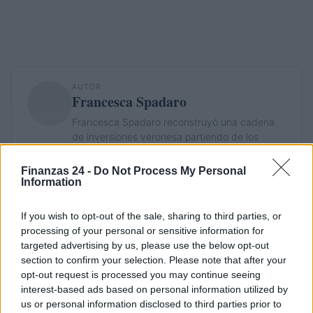
AUTOR
Francesca Spadaro
Francesca Spadaro reconstruyó una cadena
de inversiones veronesa partiendo de los
balances depositados en la Cámara de
Comercio; analista financiera que coordina
Finanzas 24 -
Do Not Process My Personal
expedientes sobre pymes y mercados.
Information
Licenciada en economía, colabora con
cámaras locales y realiza boletines
If you wish to opt-out of the sale, sharing to third parties, or
económicos territoriales.
processing of your personal or sensitive information for
targeted advertising by us, please use the below opt-out
section to confirm your selection. Please note that after your
opt-out request is processed you may continue seeing
interest-based ads based on personal information utilized by
us or personal information disclosed to third parties prior to