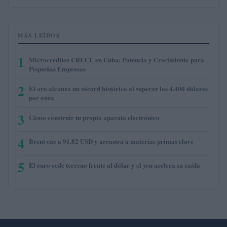
MÁS LEÍDOS
1
Microcréditos CRECE en Cuba: Potencia y Crecimiento para
Pequeñas Empresas
2
El oro alcanza un récord histórico al superar los 4.400 dólares
por onza
3
Cómo construir tu propio aparato electrónico
4
Brent cae a 91.82 USD y arrastra a materias primas clave
5
El euro cede terreno frente al dólar y el yen acelera su caída