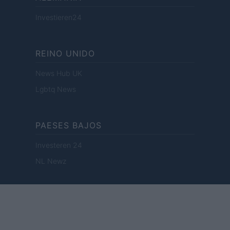
Investieren24
REINO UNIDO
News Hub UK
Lgbtq News
PAESES BAJOS
Investeren 24
NL Newz