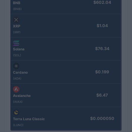
$602.04
BNB
(BNB)
$1.04
XRP
(XRP)
$76.34
Solana
(SOL)
$0.199
Cardano
(ADA)
$6.47
Avalanche
(AVAX)
$0.000050
Terra Luna Classic
(LUNC)