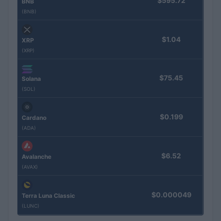
$595.72
BNB
(BNB)
$1.04
XRP
(XRP)
$75.45
Solana
(SOL)
$0.199
Cardano
(ADA)
$6.52
Avalanche
(AVAX)
$0.000049
Terra Luna Classic
(LUNC)