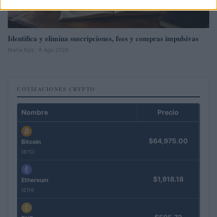
Identifica y elimina suscripciones, fees y compras impulsivas
Marta Ruiz · 8 Ago 2026
COTIZACIONES CRYPTO
Nombre
Precio
$64,975.00
Bitcoin
(BTC)
$1,918.18
Ethereum
(ETH)