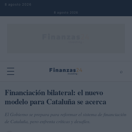
Saltar al contenido
8 agosto 2026
8 agosto 2026
⌕
×
⌕
Financiación bilateral: el nuevo
Buscar
modelo para Cataluña se acerca
El Gobierno se prepara para reformar el sistema de financiación
de Cataluña, pero enfrenta críticas y desafíos.