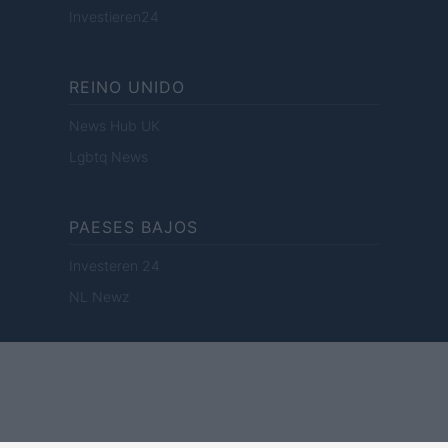
Investieren24
REINO UNIDO
News Hub UK
Lgbtq News
PAESES BAJOS
Investeren 24
NL Newz