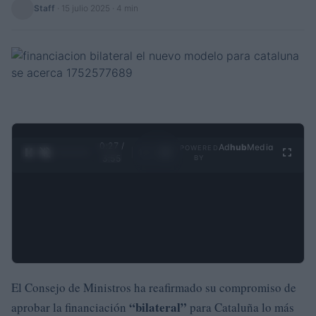
Staff
·
15 julio 2025
· 4 min
0:28 /
Ad
hub
Media
POWERED
1
/
4
3:55
BY
El Consejo de Ministros ha reafirmado su compromiso de
“bilateral”
aprobar la financiación
para Cataluña lo más