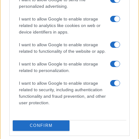
personalized advertising.
I want to allow Google to enable storage
related to analytics like cookies on web or
device identifiers in apps.
I want to allow Google to enable storage
Hackers de Corea del Norte comprometen a OPPO y Coinbase
related to functionality of the website or app.
en una campaña global de robo de criptomonedas
I want to allow Google to enable storage
Diego Martín · 8 Ago 2026
related to personalization.
FINANZAS
I want to allow Google to enable storage
related to security, including authentication
functionality and fraud prevention, and other
user protection.
CONFIRM