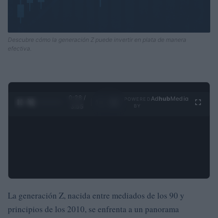
Descubre cómo la generación Z puede invertir en plata de manera
efectiva.
0:28 /
Ad
hub
Media
POWERED
1
/
4
3:55
BY
La generación Z, nacida entre mediados de los 90 y
principios de los 2010, se enfrenta a un panorama