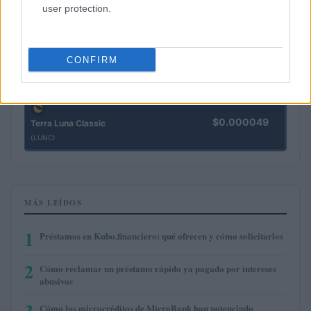
user protection.
$0.202
Cardano
(ADA)
CONFIRM
$6.42
Avalanche
(AVAX)
$0.000049
Terra Luna Classic
(LUNC)
MÁS LEÍDOS
1
Préstamos en Kubo.financiero: qué ofrecen y cómo solicitarlos
2
Cómo reclamar un préstamo rápido ya pagado por intereses
abusivos
3
Cómo los microcréditos de MicroBank han potenciado