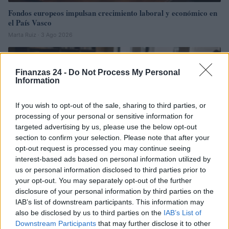
Fondos europeos impulsan crecimiento laboral y económico en
el País Vasco
Marta Ruiz · 3 Ago 2026
FINANCIACIÓN
Finanzas 24 -
Do Not Process My Personal
Information
If you wish to opt-out of the sale, sharing to third parties, or
processing of your personal or sensitive information for
targeted advertising by us, please use the below opt-out
section to confirm your selection. Please note that after your
opt-out request is processed you may continue seeing
interest-based ads based on personal information utilized by
us or personal information disclosed to third parties prior to
your opt-out. You may separately opt-out of the further
disclosure of your personal information by third parties on the
Situación financiera de la UDC: ¿Qué está pasando en 2026?
IAB’s list of downstream participants. This information may
Marta Ruiz · 1 Ago 2026
also be disclosed by us to third parties on the
IAB’s List of
Downstream Participants
that may further disclose it to other