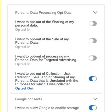
third parties.
FINANCIACIÓN
Please note that this website/app uses one or more Google
Personal Data Processing Opt Outs
services and may gather and store information including but
not limited to your visit or usage behaviour. You may click to
I want to opt-out of the Sharing of my
personal data.
grant or deny consent to Google and its third-party tags to
Opted In
use your data for below specified purposes in below Google
consent section.
I want to opt-out of the Sale of my
Personal Data.
Opted In
I want to opt-out of processing my
Personal Data for Targeted Advertising.
Opted In
UDC y Xunta en conflicto por desequilibrio presupuestario en
I want to opt-out of Collection, Use,
2026
Retention, Sale, and/or Sharing of my
Personal Data that Is Unrelated with the
Marta Ruiz · 1 Ago 2026
Purposes for which it was collected.
Opted Out
Google consents
COTIZACIONES CRYPTO
I want to allow Google to enable storage