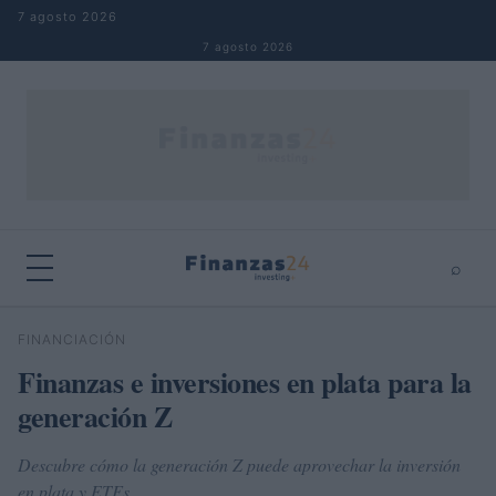
Saltar al contenido
7 agosto 2026
7 agosto 2026
⌕
×
⌕
FINANCIACIÓN
Buscar
Finanzas e inversiones en plata para la
generación Z
Descubre cómo la generación Z puede aprovechar la inversión
en plata y ETFs.