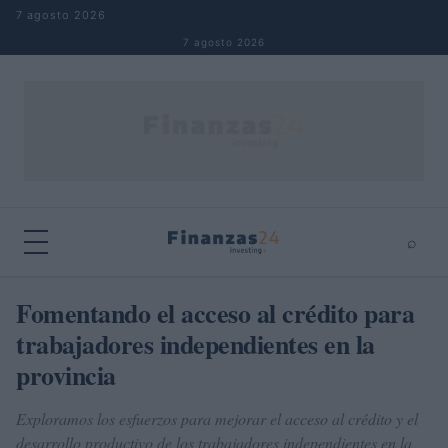
Saltar al contenido
7 agosto 2026
7 agosto 2026
⌕
×
⌕
Fomentando el acceso al crédito para
Buscar
trabajadores independientes en la
provincia
Exploramos los esfuerzos para mejorar el acceso al crédito y el
desarrollo productivo de los trabajadores independientes en la