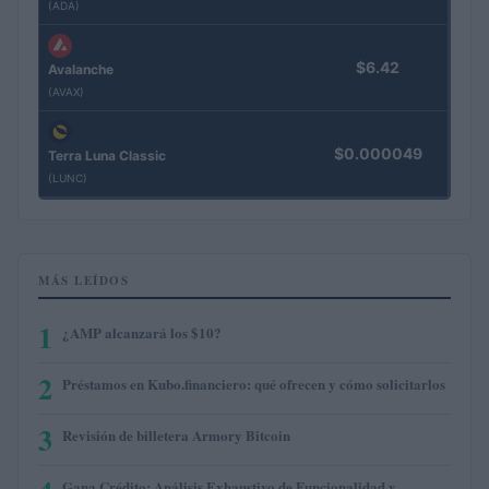
(ADA)
$6.42
Avalanche
(AVAX)
$0.000049
Terra Luna Classic
(LUNC)
MÁS LEÍDOS
1
¿AMP alcanzará los $10?
2
Préstamos en Kubo.financiero: qué ofrecen y cómo solicitarlos
3
Revisión de billetera Armory Bitcoin
Gana Crédito: Análisis Exhaustivo de Funcionalidad y