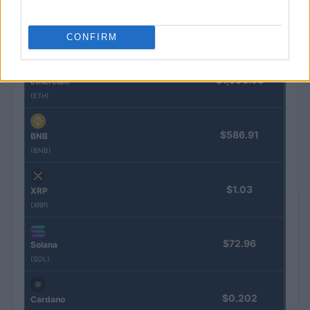
$64,360.00
Bitcoin
CONFIRM
(BTC)
$1,903.98
Ethereum
(ETH)
$586.91
BNB
(BNB)
$1.03
XRP
(XRP)
$72.96
Solana
(SOL)
$0.202
Cardano