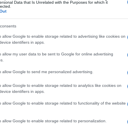
ersonal Data that Is Unrelated with the Purposes for which it
lected.
 formalización
Out
o, Balcarce y Tandil han demostrado tasas de
consents
e registraron 90 unidades sobre 272 que estaban sin
o allow Google to enable storage related to advertising like cookies on
evice identifiers in apps.
ovincia Microcréditos. Este fenómeno refleja el
das en estas regiones, donde el apoyo institucional
o allow my user data to be sent to Google for online advertising
s.
to allow Google to send me personalized advertising.
 ha mantenido en un 95% de los casos hasta la fecha.
mero para las unidades en cuestión, mientras que el
o allow Google to enable storage related to analytics like cookies on
evice identifiers in apps.
formalización en el pasado. Esto demuestra que las
ero en el ecosistema emprendedor de la provincia.
o allow Google to enable storage related to functionality of the website
o allow Google to enable storage related to personalization.