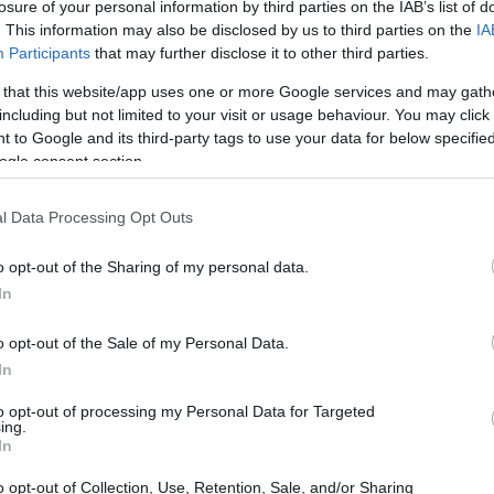
losure of your personal information by third parties on the IAB’s list of
. This information may also be disclosed by us to third parties on the
IA
Participants
that may further disclose it to other third parties.
 that this website/app uses one or more Google services and may gath
including but not limited to your visit or usage behaviour. You may click 
 to Google and its third-party tags to use your data for below specifi
ogle consent section.
l Data Processing Opt Outs
o opt-out of the Sharing of my personal data.
In
o opt-out of the Sale of my Personal Data.
In
s productivas) han logrado registrar su actividad, lo
nto, sino que también les brinda beneficios
to opt-out of processing my Personal Data for Targeted
ing.
e jubilatorio. La formalización se convierte así en un
In
ia.
o opt-out of Collection, Use, Retention, Sale, and/or Sharing