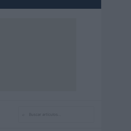
⌕
Buscar