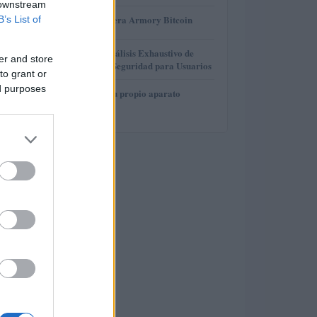
 downstream
3
Revisión de billetera Armory Bitcoin
B’s List of
4
Gana Crédito: Análisis Exhaustivo de
er and store
Funcionalidad y Seguridad para Usuarios
to grant or
ed purposes
5
Cómo construir tu propio aparato
electrónico