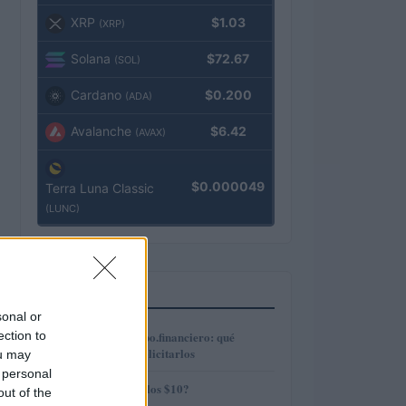
XRP
$1.03
(XRP)
Solana
$72.67
(SOL)
Cardano
$0.200
(ADA)
Avalanche
$6.42
(AVAX)
$0.000049
Terra Luna Classic
(LUNC)
MÁS LEÍDOS
sonal or
1
ection to
Préstamos en Kubo.financiero: qué
ofrecen y cómo solicitarlos
ou may
 personal
2
¿AMP alcanzará los $10?
out of the