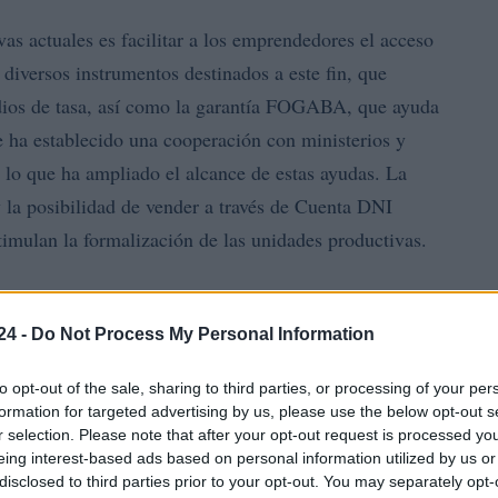
ivas actuales es facilitar a los emprendedores el acceso
 diversos instrumentos destinados a este fin, que
idios de tasa, así como la garantía FOGABA, que ayuda
e ha establecido una cooperación con ministerios y
 lo que ha ampliado el alcance de estas ayudas. La
y la posibilidad de vender a través de Cuenta DNI
timulan la formalización de las unidades productivas.
se han otorgado más de 17,800 créditos a nuevos
así un vínculo sólido con Provincia Microcréditos. De
24 -
Do Not Process My Personal Information
istro al momento de iniciar el contacto, lo que resalta
to opt-out of the sale, sharing to third parties, or processing of your per
formation for targeted advertising by us, please use the below opt-out s
r selection. Please note that after your opt-out request is processed y
eing interest-based ads based on personal information utilized by us or
disclosed to third parties prior to your opt-out. You may separately opt-