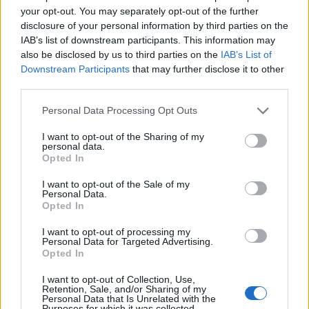
your opt-out. You may separately opt-out of the further
disclosure of your personal information by third parties on the
IAB’s list of downstream participants. This information may
also be disclosed by us to third parties on the
IAB’s List of
Downstream Participants
that may further disclose it to other
third parties.
Please note that this website/app uses one or more Google
Personal Data Processing Opt Outs
services and may gather and store information including but
not limited to your visit or usage behaviour. You may click to
I want to opt-out of the Sharing of my
personal data.
grant or deny consent to Google and its third-party tags to
Opted In
use your data for below specified purposes in below Google
Guía para comparar créditos: TIN, TAE y comisiones
consent section.
explicadas
I want to opt-out of the Sale of my
Personal Data.
Marta Ruiz · 8 Ago 2026
Opted In
FINANCIACIÓN
I want to opt-out of processing my
Personal Data for Targeted Advertising.
Opted In
I want to opt-out of Collection, Use,
Retention, Sale, and/or Sharing of my
Personal Data that Is Unrelated with the
Purposes for which it was collected.