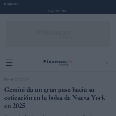
Saltar al contenido
8 agosto 2026
8 agosto 2026
⌕
×
⌕
FINANCIACIÓN
Buscar
Gemini da un gran paso hacia su
cotización en la bolsa de Nueva York
en 2025