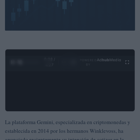
0:29 /
Ad
hub
Media
POWERED
1
/
4
4:27
BY
La plataforma Gemini, especializada en criptomonedas y
establecida en 2014 por los hermanos Winklevoss, ha
anunciado recientemente su intención de cotizar en la