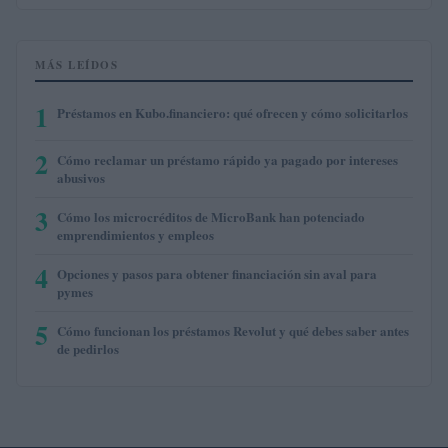
MÁS LEÍDOS
1
Préstamos en Kubo.financiero: qué ofrecen y cómo solicitarlos
2
Cómo reclamar un préstamo rápido ya pagado por intereses
abusivos
3
Cómo los microcréditos de MicroBank han potenciado
emprendimientos y empleos
4
Opciones y pasos para obtener financiación sin aval para
pymes
5
Cómo funcionan los préstamos Revolut y qué debes saber antes
de pedirlos