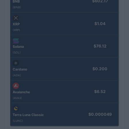
$602.17
BNB
(BNB)
$1.04
XRP
(XRP)
$76.12
Solana
(SOL)
$0.200
Cardano
(ADA)
$6.52
Avalanche
(AVAX)
$0.000049
Terra Luna Classic
(LUNC)