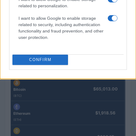
related to personalization.
I want to allow Google to enable storage
Situación financiera de la UDC: ¿Qué está pasando en 2026?
related to security, including authentication
functionality and fraud prevention, and other
Marta Ruiz · 1 Ago 2026
user protection.
COTIZACIONES CRYPTO
CONFIRM
Nombre
Precio
$65,013.00
Bitcoin
(BTC)
$1,918.56
Ethereum
(ETH)