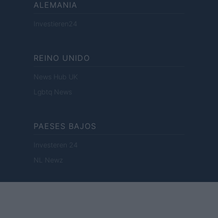
ALEMANIA
Investieren24
REINO UNIDO
News Hub UK
Lgbtq News
PAESES BAJOS
Investeren 24
NL Newz