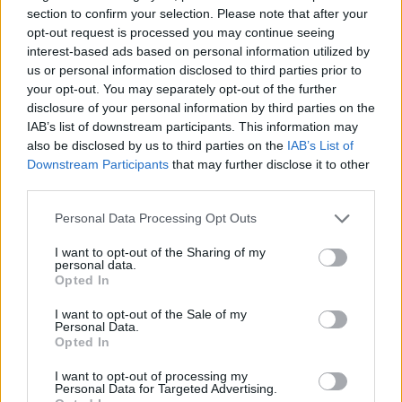
section to confirm your selection. Please note that after your
opt-out request is processed you may continue seeing
interest-based ads based on personal information utilized by
Sigue leyendo
us or personal information disclosed to third parties prior to
your opt-out. You may separately opt-out of the further
disclosure of your personal information by third parties on the
IMPUESTO
IAB’s list of downstream participants. This information may
also be disclosed by us to third parties on the
IAB’s List of
Downstream Participants
that may further disclose it to other
third parties.
Please note that this website/app uses one or more Google
Personal Data Processing Opt Outs
services and may gather and store information including but
not limited to your visit or usage behaviour. You may click to
I want to opt-out of the Sharing of my
personal data.
grant or deny consent to Google and its third-party tags to
Opted In
use your data for below specified purposes in below Google
consent section.
I want to opt-out of the Sale of my
Personal Data.
Opted In
Tributación de criptoactivos y carteras bajo el impuesto a
grandes fortunas
I want to opt-out of processing my
Personal Data for Targeted Advertising.
Diego Martín · 2 Ago 2026