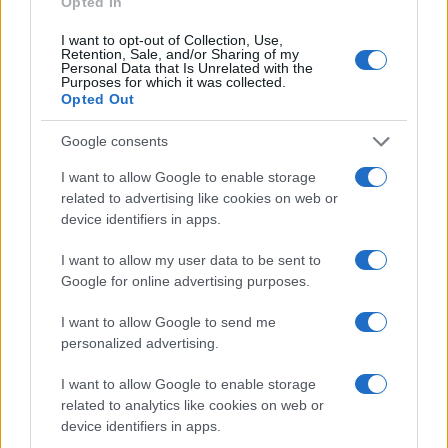
Opted In
I want to opt-out of Collection, Use,
IMPUESTO
Retention, Sale, and/or Sharing of my
Personal Data that Is Unrelated with the
Purposes for which it was collected.
Opted Out
Google consents
I want to allow Google to enable storage
related to advertising like cookies on web or
device identifiers in apps.
I want to allow my user data to be sent to
Google for online advertising purposes.
Cómo identificar y evitar el fraude fiscal: guía completa
I want to allow Google to send me
personalized advertising.
Lucía Herrera · 26 Jul 2026
I want to allow Google to enable storage
IMPUESTO
related to analytics like cookies on web or
device identifiers in apps.