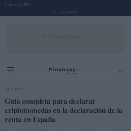
Saltar al contenido
7 agosto 2026
7 agosto 2026
⌕
×
⌕
IMPUESTO
Buscar
Guía completa para declarar
criptomonedas en la declaración de la
renta en España