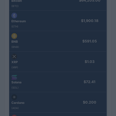
$64,205.00
Bitcoin
(BTC)
$1,900.18
Ethereum
(ETH)
$591.05
BNB
(BNB)
$1.03
XRP
(XRP)
$72.41
Solana
(SOL)
$0.200
Cardano
(ADA)