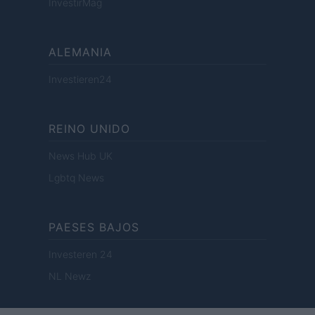
InvestirMag
ALEMANIA
Investieren24
REINO UNIDO
News Hub UK
Lgbtq News
PAESES BAJOS
Investeren 24
NL Newz