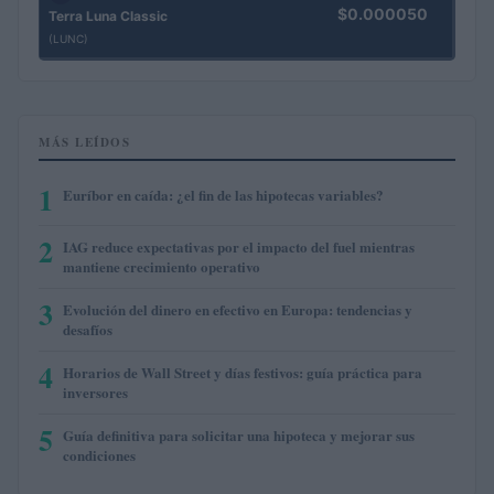
$0.000050
Terra Luna Classic
(LUNC)
MÁS LEÍDOS
1
Euríbor en caída: ¿el fin de las hipotecas variables?
2
IAG reduce expectativas por el impacto del fuel mientras
mantiene crecimiento operativo
3
Evolución del dinero en efectivo en Europa: tendencias y
desafíos
4
Horarios de Wall Street y días festivos: guía práctica para
inversores
5
Guía definitiva para solicitar una hipoteca y mejorar sus
condiciones