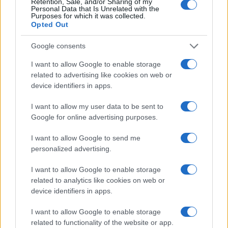
Retention, Sale, and/or Sharing of my
Personal Data that Is Unrelated with the
Purposes for which it was collected.
Opted Out
Google consents
I want to allow Google to enable storage
related to advertising like cookies on web or
device identifiers in apps.
Cómo la crisis de refino está afectando los precios de la
I want to allow my user data to be sent to
gasolina y el diésel
Google for online advertising purposes.
Lucía Herrera · 7 Ago 2026
I want to allow Google to send me
personalized advertising.
FINANZAS
I want to allow Google to enable storage
related to analytics like cookies on web or
device identifiers in apps.
I want to allow Google to enable storage
related to functionality of the website or app.