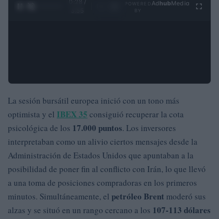
0:29 /
Ad
hub
Media
POWERED
1
/
4
3:55
BY
La sesión bursátil europea inició con un tono más
IBEX 35
optimista y el
consiguió recuperar la cota
17.000 puntos
psicológica de los
. Los inversores
interpretaban como un alivio ciertos mensajes desde la
Administración de Estados Unidos que apuntaban a la
posibilidad de poner fin al conflicto con Irán, lo que llevó
a una toma de posiciones compradoras en los primeros
petróleo Brent
minutos. Simultáneamente, el
moderó sus
107-113 dólares
alzas y se situó en un rango cercano a los