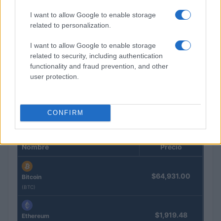
I want to allow Google to enable storage
related to personalization.
I want to allow Google to enable storage
related to security, including authentication
Intervención conjunta de Japón y EE.UU. para frenar la caída
functionality and fraud prevention, and other
del yen
user protection.
Marta Ruiz · 7 Ago 2026
CONFIRM
COTIZACIONES CRYPTO
Nombre
Precio
$64,931.00
Bitcoin
(BTC)
$1,919.48
Ethereum