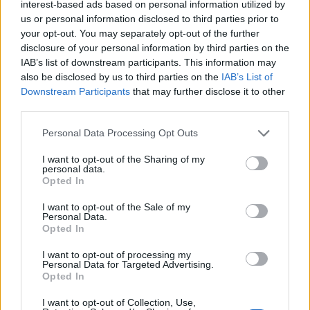
interest-based ads based on personal information utilized by
us or personal information disclosed to third parties prior to
FINANZAS
your opt-out. You may separately opt-out of the further
disclosure of your personal information by third parties on the
IAB’s list of downstream participants. This information may
also be disclosed by us to third parties on the
IAB’s List of
Downstream Participants
that may further disclose it to other
third parties.
Please note that this website/app uses one or more Google
Personal Data Processing Opt Outs
services and may gather and store information including but
not limited to your visit or usage behaviour. You may click to
I want to opt-out of the Sharing of my
personal data.
grant or deny consent to Google and its third-party tags to
Opted In
use your data for below specified purposes in below Google
consent section.
I want to opt-out of the Sale of my
Identifica y elimina suscripciones, fees y compras impulsivas
Personal Data.
Opted In
Marta Ruiz · 8 Ago 2026
I want to opt-out of processing my
FINANZAS
Personal Data for Targeted Advertising.
Opted In
I want to opt-out of Collection, Use,