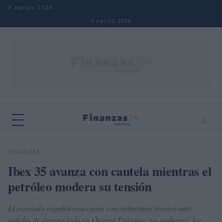
Saltar al contenido
9 agosto 2026
9 agosto 2026
⌕
×
⌕
FINANZAS
Buscar
Ibex 35 avanza con cautela mientras el
petróleo modera su tensión
El mercado español reaccionó con optimismo técnico ante
señales de desescalada en Oriente Próximo; sin embargo, los