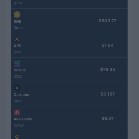
(ETH)
$603.77
BNB
(BNB)
$1.04
XRP
(XRP)
$76.35
Solana
(SOL)
$0.197
Cardano
(ADA)
$6.47
Avalanche
(AVAX)