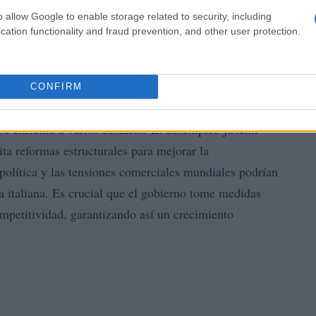
o allow Google to enable storage related to security, including
cation functionality and fraud prevention, and other user protection.
CONFIRM
e hacer frente
 se enfrenta a varios desafíos. El desempleo juvenil
ita reformas estructurales para mejorar la
política y las tensiones comerciales mundiales podrían
a italiana. Es crucial que el gobierno tome medidas
ompetitividad, garantizando así un crecimiento