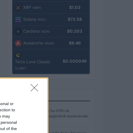
XRP
$1.03
(XRP)
Solana
$72.58
(SOL)
Cardano
$0.203
(ADA)
Avalanche
$6.46
(AVAX)
$0.000049
Terra Luna Classic
(LUNC)
MÁS LEÍDOS
sonal or
1
ection to
Cómo modernizar las ONG de
microcrédito en Bangladesh manteniendo
ou may
la inclusión
 personal
out of the
Euríbor en caída: ¿el fin de las hipotecas