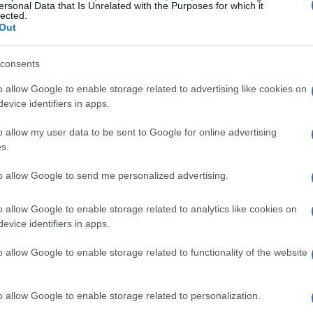
ersonal Data that Is Unrelated with the Purposes for which it
lected.
liencia. Sin embargo, es esencial monitorear la
Out
netarias del Banco Central Europeo, que podrían influir
lazo
consents
o allow Google to enable storage related to advertising like cookies on
evice identifiers in apps.
o allow my user data to be sent to Google for online advertising
s.
to allow Google to send me personalized advertising.
o allow Google to enable storage related to analytics like cookies on
evice identifiers in apps.
o allow Google to enable storage related to functionality of the website
o allow Google to enable storage related to personalization.