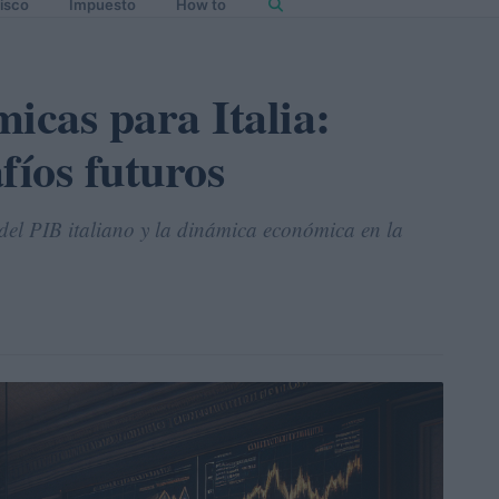
isco
Impuesto
How to
icas para Italia:
fíos futuros
o del PIB italiano y la dinámica económica en la