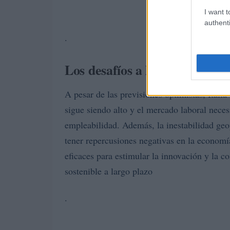
I want t
authenti
.
Los desafíos a los que hay qu
A pesar de las previsiones optimistas, Italia
sigue siendo alto y el mercado laboral neces
empleabilidad. Además, la inestabilidad geo
tener repercusiones negativas en la economí
eficaces para estimular la innovación y la c
sostenible a largo plazo
.