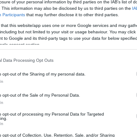
losure of your personal information by third parties on the IAB’s list of
l PIB italiano
. This information may also be disclosed by us to third parties on the
IA
Participants
that may further disclose it to other third parties.
netario Internacional (FMI), Italia se prepara para un
 that this website/app uses one or more Google services and may gath
 se espera que el PIB aumente
un 0,7%
, mientras
including but not limited to your visit or usage behaviour. You may click 
 to Google and its third-party tags to use your data for below specifi
,8%.
Estos datos, aunque positivos, destacan la
ogle consent section.
s dinámicas económicas que influyen en nuestro país.
por varios factores, como la demanda interna, las
l Data Processing Opt Outs
das por
o opt-out of the Sharing of my personal data.
In
o opt-out of the Sale of my Personal Data.
In
to opt-out of processing my Personal Data for Targeted
ones para la eurozona, el entorno económico sigue
ing.
In
 y el aumento de las exportaciones son elementos clave
europeas, especialmente las más fuertes, como
o opt-out of Collection, Use, Retention, Sale, and/or Sharing