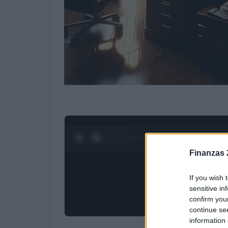
0:28 / 3:19
1
/
4
Finanzas 
If you wish 
sensitive in
confirm you
continue se
information 