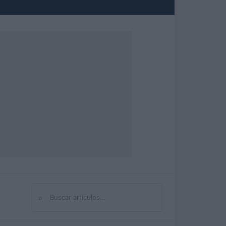
⌕
Buscar