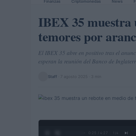
Finanzas
Criptomonedas
News
F
IBEX 35 muestra 
temores por aranc
El IBEX 35 abre en positivo tras el anun
esperan la reunión del Banco de Inglaterr
Staff
·
7 agosto 2025
· 3 min
0:26 / 4:27
1
/
4