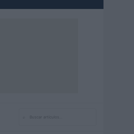
⌕
Buscar