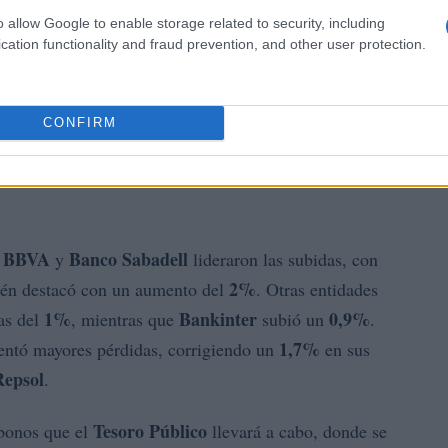
o allow Google to enable storage related to security, including
cation functionality and fraud prevention, and other user protection.
CONFIRM
BBVA
Banco Sabadell
e
y
lideraron las subidas, con
2%
én destacó con un aumento del
. Otras entidades
1%
Bankinter
0,9%
as del
, mientras que
subió un
.
1,7%
entó mayores pérdidas, corrigiendo un
en sus
Repsol
.
Tesoro Público
 bonos que el
llevará a cabo, donde se