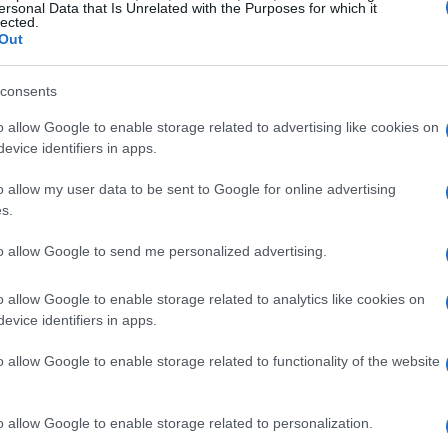
ersonal Data that Is Unrelated with the Purposes for which it
25 puntos básicos
4%
erencia en
, llevándolo al
. Si
lected.
Out
 un largo ciclo de endurecimiento monetario y podría
n otros mercados europeos.
consents
o allow Google to enable storage related to advertising like cookies on
ue la decisión del BoE será crucial, dado que la
evice identifiers in apps.
ad. La confirmación de esta política podría tener
o allow my user data to be sent to Google for online advertising
 de deuda y en la confianza de los inversores. ¿Estás
s.
 las tasas?
to allow Google to send me personalized advertising.
o allow Google to enable storage related to analytics like cookies on
evice identifiers in apps.
o allow Google to enable storage related to functionality of the website
o allow Google to enable storage related to personalization.