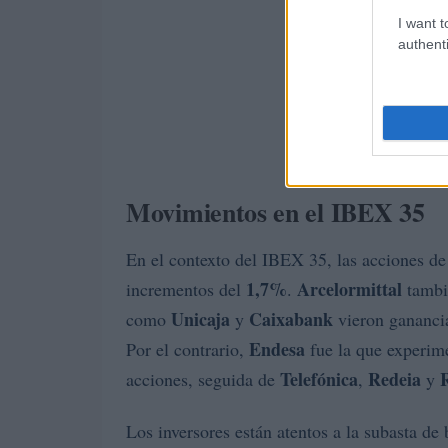
I want t
authenti
Movimientos en el IBEX 35
En el contexto del IBEX 35, las acciones d
1,7%
Arcelormittal
incrementos del
.
tambi
Unicaja
Caixabank
como
y
vieron gananci
Endesa
Por el contrario,
fue la que experim
Telefónica
Redeia
acciones, seguida de
,
y
Los inversores están atentos a la subasta de