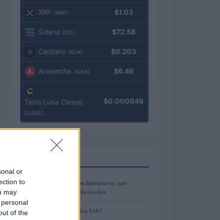
XRP
$1.03
(XRP)
Solana
$72.58
(SOL)
Cardano
$0.203
(ADA)
Avalanche
$6.46
(AVAX)
$0.000049
Terra Luna Classic
(LUNC)
MÁS LEÍDOS
sonal or
1
ection to
Préstamos en Kubo.financiero: qué
ofrecen y cómo solicitarlos
ou may
 personal
2
¿AMP alcanzará los $10?
out of the