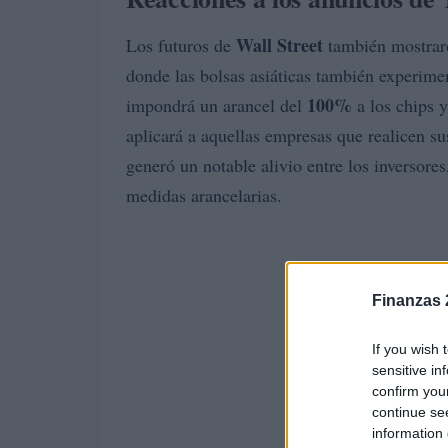
Wall Street
Los futuros de
también mostraro
donde las bolsas asiáticas también experim
100%
impondrá un arancel del
a los chips 
aplicará a aquellas empresas que realicen su
generó un notable alivio entre los inversor
medidas arancelarias.
Finanzas 
If you wish 
sensitive in
confirm you
continue se
information 