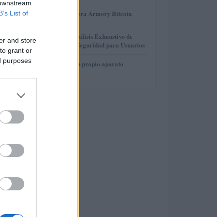
 downstream
3
Revisión de billetera Armory Bitcoin
B’s List of
4
Gana Crédito: Análisis Exhaustivo de
er and store
Funcionalidad y Seguridad para Usuarios
to grant or
ed purposes
5
Cómo construir tu propio aparato
electrónico