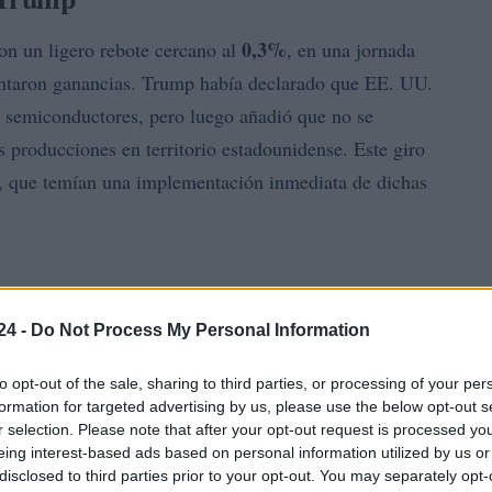
0,3%
n un ligero rebote cercano al
, en una jornada
entaron ganancias. Trump había declarado que EE. UU.
y semiconductores, pero luego añadió que no se
s producciones en territorio estadounidense. Este giro
es, que temían una implementación inmediata de dichas
24 -
Do Not Process My Personal Information
to opt-out of the sale, sharing to third parties, or processing of your per
formation for targeted advertising by us, please use the below opt-out s
r selection. Please note that after your opt-out request is processed y
eing interest-based ads based on personal information utilized by us or
disclosed to third parties prior to your opt-out. You may separately opt-