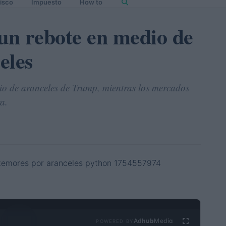
isco
Impuesto
How to
un rebote en medio de
eles
cio de aranceles de Trump, mientras los mercados
a.
Ad
hub
Media
POWERED BY