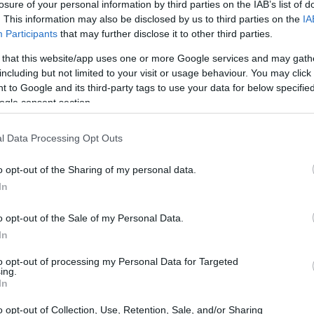
losure of your personal information by third parties on the IAB’s list of
. This information may also be disclosed by us to third parties on the
IA
Participants
that may further disclose it to other third parties.
 that this website/app uses one or more Google services and may gath
including but not limited to your visit or usage behaviour. You may click 
 to Google and its third-party tags to use your data for below specifi
ogle consent section.
mplementara de forma inmediata”, afirmaron analistas
l Data Processing Opt Outs
nto general del mercado. Este anuncio se produce justo
10%
eles mínimos del
sobre las importaciones globales,
o opt-out of the Sharing of my personal data.
In
a situación económica. ¿Cómo afectará esto a tu
o opt-out of the Sale of my Personal Data.
In
glaterra
to opt-out of processing my Personal Data for Targeted
ing.
In
tor que influye en los mercados es la reunión del
Comité de Política
 este jueves. Se espera que el
o opt-out of Collection, Use, Retention, Sale, and/or Sharing