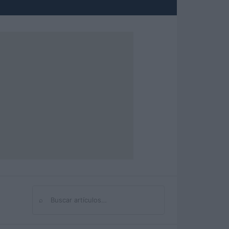
⌕
Buscar