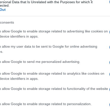
ersonal Data that Is Unrelated with the Purposes for which it
 su entrevista, aunque las probabilidades de recuperar
lected.
Out
 primer paso crucial es no entrar en pánico.
ión fraudulenta puede ser vital para cualquier futura
consents
o allow Google to enable storage related to advertising like cookies on
evice identifiers in apps.
ctimas deben recopilar pruebas, como capturas de
o allow my user data to be sent to Google for online advertising
dores y detalles de cualquier transacción realizada.
s.
a ante las autoridades, sino que también servirá para
to allow Google to send me personalized advertising.
.
o allow Google to enable storage related to analytics like cookies on
evice identifiers in apps.
o allow Google to enable storage related to functionality of the website
o allow Google to enable storage related to personalization.