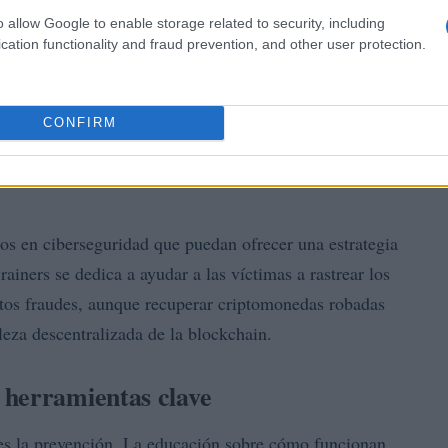
o allow Google to enable storage related to security, including
cation functionality and fraud prevention, and other user protection.
CONFIRM
os en ciberseguridad que puedan ofrecer una estrategia
ainers se dedica a ayudar a las víctimas a rastrear los
stos fraudes, aunque recuperar criptomonedas robadas
leza descentralizada de la blockchain.
 herramientas clave
es la prevención. La educación sobre cómo funcionan