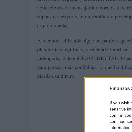
aplicaciones de mensajería o correos electró
supuestos «expertos en inversión» o por emp
criptomonedas.
A menudo, el fraude sigue un patrón específi
plataformas legítimas, ofreciendo interfaces
videopodcast de enCLAVE DIGITAL, Iglesia
para parecer más confiables, lo que ha dific
pierdan su dinero.
Finanzas 
If you wish 
sensitive in
confirm you
continue se
information 