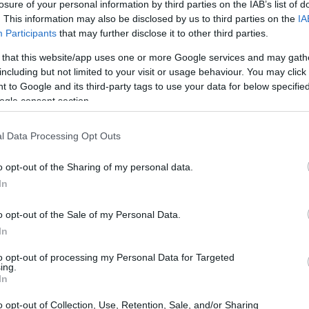
losure of your personal information by third parties on the IAB’s list of
. This information may also be disclosed by us to third parties on the
IA
Participants
that may further disclose it to other third parties.
 that this website/app uses one or more Google services and may gath
including but not limited to your visit or usage behaviour. You may click 
 to Google and its third-party tags to use your data for below specifi
ogle consent section.
l Data Processing Opt Outs
vierten cantidades considerables, solo para darse
o opt-out of the Sharing of my personal data.
In
 Este tipo de estafa ha dejado a cientos de personas en
periencias en foros y redes sociales, evidenciando la
o opt-out of the Sale of my Personal Data.
os.
In
to opt-out of processing my Personal Data for Targeted
víctima
ing.
In
e han caído en el timo de Trust Wallet, es esencial
o opt-out of Collection, Use, Retention, Sale, and/or Sharing