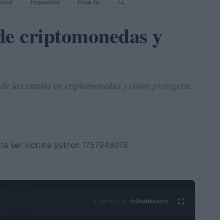
isco
Impuesto
How to
 de criptomonedas y
 de las estafas en criptomonedas y cómo protegerte.
Ad
hub
Media
POWERED BY