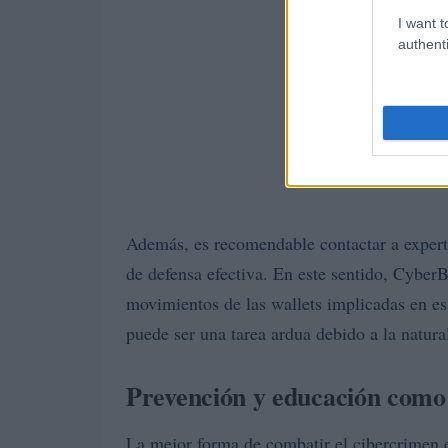
I want t
authenti
Además, es recomendable contactar a expert
de defensa efectiva. En este sentido, CyberBr
movimientos de las wallets implicadas en e
puede ser una tarea ardua debido a la natura
Prevención y educación como
La mejor forma de combatir el cibercrimen 