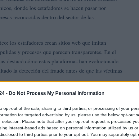
nicos, donde los estafadores se hacen pasar por
resas reconocidas dentro del sector de las
co: los estafadores crean sitios web que imitan
 pulidas y procesos que parecen transparentes. En el
s destacó cómo estas plataformas han evolucionado
ultado la detección del fraude antes de que las víctimas
24 -
Do Not Process My Personal Information
to opt-out of the sale, sharing to third parties, or processing of your per
formation for targeted advertising by us, please use the below opt-out s
r selection. Please note that after your opt-out request is processed y
eing interest-based ads based on personal information utilized by us or
disclosed to third parties prior to your opt-out. You may separately opt-