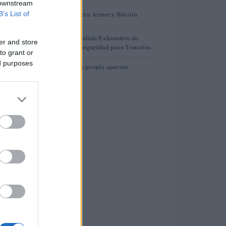
 downstream
3
Revisión de billetera Armory Bitcoin
B’s List of
4
Gana Crédito: Análisis Exhaustivo de
er and store
Funcionalidad y Seguridad para Usuarios
to grant or
ed purposes
5
Cómo construir tu propio aparato
electrónico