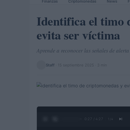
Finanzas
Criptomonedas
News
F
Identifica el timo
evita ser víctima
Aprende a reconocer las señales de alerta
Staff
·
15 septiembre 2025
· 3 min
0:28 / 4:27
1
/
4