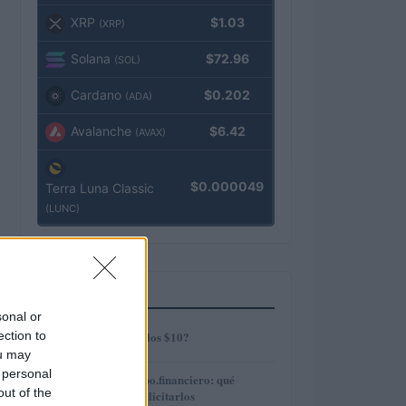
XRP
$1.03
(XRP)
Solana
$72.96
(SOL)
Cardano
$0.202
(ADA)
Avalanche
$6.42
(AVAX)
$0.000049
Terra Luna Classic
(LUNC)
MÁS LEÍDOS
sonal or
1
ection to
¿AMP alcanzará los $10?
ou may
 personal
2
Préstamos en Kubo.financiero: qué
out of the
ofrecen y cómo solicitarlos