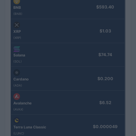
$593.40
BNB
(BNB)
$1.03
XRP
(XRP)
$74.74
Solana
(SOL)
$0.200
Cardano
(ADA)
$6.52
Avalanche
(AVAX)
$0.000049
Terra Luna Classic
(LUNC)