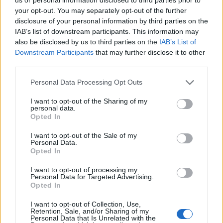
NEWS
your opt-out. You may separately opt-out of the further
disclosure of your personal information by third parties on the
IAB’s list of downstream participants. This information may
also be disclosed by us to third parties on the
IAB’s List of
Downstream Participants
that may further disclose it to other
third parties.
Please note that this website/app uses one or more Google
Personal Data Processing Opt Outs
services and may gather and store information including but
not limited to your visit or usage behaviour. You may click to
I want to opt-out of the Sharing of my
personal data.
grant or deny consent to Google and its third-party tags to
Opted In
use your data for below specified purposes in below Google
consent section.
I want to opt-out of the Sale of my
El Brent cae un 8.3% y arrastra a las materias primas
Personal Data.
Opted In
Lucía Herrera · 7 Ago 2026
I want to opt-out of processing my
Personal Data for Targeted Advertising.
NEWS
Opted In
I want to opt-out of Collection, Use,
Retention, Sale, and/or Sharing of my
Personal Data that Is Unrelated with the