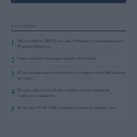
MÁS LEÍDOS
1
Microcréditos CRECE en Cuba: Potencia y Crecimiento para
Pequeñas Empresas
2
Cómo construir tu propio aparato electrónico
3
El oro alcanza un récord histórico al superar los 4.400 dólares
por onza
4
El euro cede terreno frente al dólar en una semana de
contrastes cambiarios
5
Brent cae a 91.82 USD y arrastra a materias primas clave