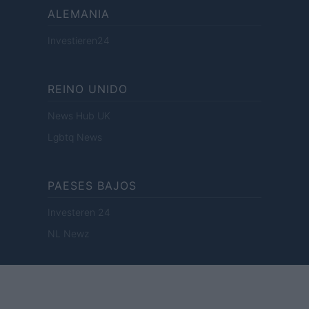
ALEMANIA
Investieren24
REINO UNIDO
News Hub UK
Lgbtq News
PAESES BAJOS
Investeren 24
NL Newz