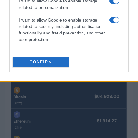
I want to allow Google to enable storage
related to personalization.
I want to allow Google to enable storage
El petróleo Brent cae un 8.46% y arrastra a las materias
related to security, including authentication
primas
functionality and fraud prevention, and other
Lucía Herrera · 5 Ago 2026
user protection.
CONFIRM
COTIZACIONES CRYPTO
Nombre
Precio
$64,929.00
Bitcoin
(BTC)
$1,914.27
Ethereum
(ETH)