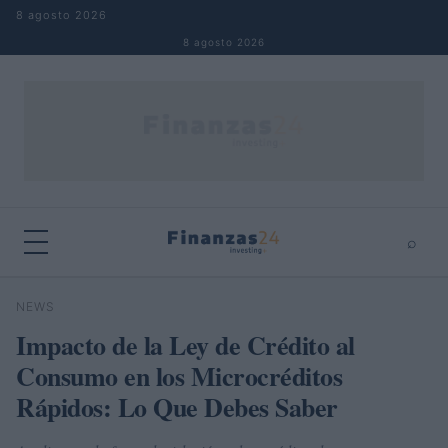
Saltar al contenido
8 agosto 2026
8 agosto 2026
⌕
×
⌕
NEWS
Buscar
Impacto de la Ley de Crédito al
Consumo en los Microcréditos
Rápidos: Lo Que Debes Saber