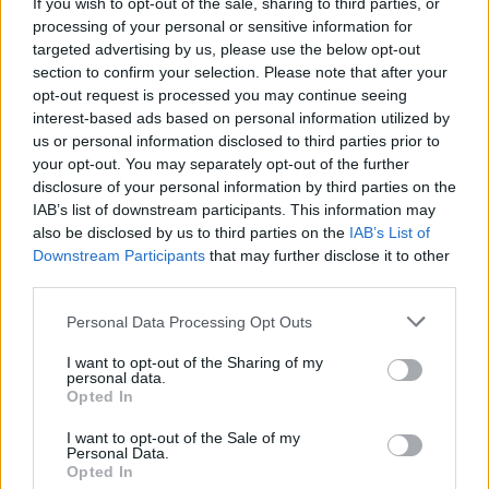
If you wish to opt-out of the sale, sharing to third parties, or
processing of your personal or sensitive information for
targeted advertising by us, please use the below opt-out
section to confirm your selection. Please note that after your
opt-out request is processed you may continue seeing
Francia se convierte en el epicentro de los robos violentos de
interest-based ads based on personal information utilized by
criptomonedas
us or personal information disclosed to third parties prior to
Diego Martín · 9 Ago 2026
your opt-out. You may separately opt-out of the further
disclosure of your personal information by third parties on the
CRIPTOMONEDAS
IAB’s list of downstream participants. This information may
also be disclosed by us to third parties on the
IAB’s List of
Downstream Participants
that may further disclose it to other
third parties.
Please note that this website/app uses one or more Google
Personal Data Processing Opt Outs
services and may gather and store information including but
not limited to your visit or usage behaviour. You may click to
I want to opt-out of the Sharing of my
personal data.
grant or deny consent to Google and its third-party tags to
Opted In
use your data for below specified purposes in below Google
consent section.
I want to opt-out of the Sale of my
Personal Data.
Opted In