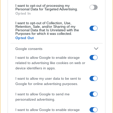
Jorge Messi fallece a los 68 años: El pilar fundamental de
I want to opt-out of processing my
Lionel Messi
Personal Data for Targeted Advertising.
Opted In
Lucía Herrera · 9 Ago 2026
I want to opt-out of Collection, Use,
IMPUESTO
Retention, Sale, and/or Sharing of my
Personal Data that Is Unrelated with the
Purposes for which it was collected.
Opted Out
Google consents
I want to allow Google to enable storage
related to advertising like cookies on web or
device identifiers in apps.
I want to allow my user data to be sent to
Google for online advertising purposes.
I want to allow Google to send me
Cómo planificar tus impuestos cripto: trading, staking y más
personalized advertising.
Diego Martín · 9 Ago 2026
I want to allow Google to enable storage