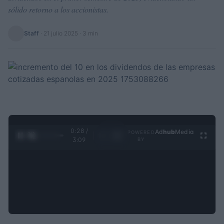
sólido retorno a los accionistas.
Staff
·
21 julio 2025
· 3 min
0:29 /
Ad
hub
Media
POWERED
1
/
4
3:09
BY