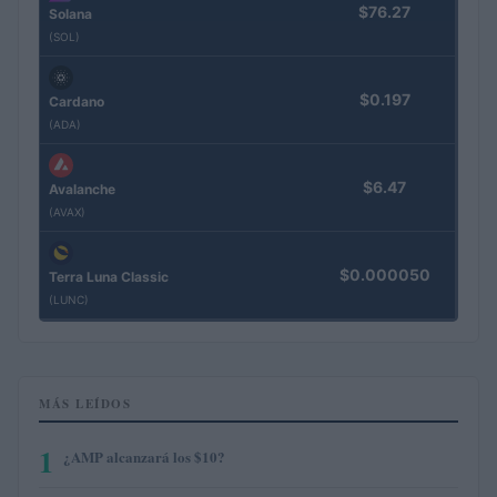
$76.27
Solana
(SOL)
$0.197
Cardano
(ADA)
$6.47
Avalanche
(AVAX)
$0.000050
Terra Luna Classic
(LUNC)
MÁS LEÍDOS
1
¿AMP alcanzará los $10?