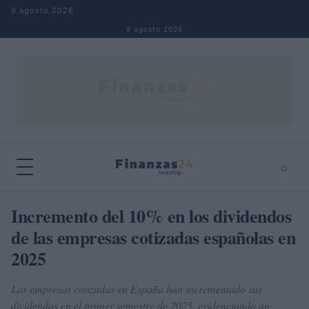
Saltar al contenido
9 agosto 2026
9 agosto 2026
⌕
×
⌕
Incremento del 10% en los dividendos
Buscar
de las empresas cotizadas españolas en
2025
Las empresas cotizadas en España han incrementado sus
dividendos en el primer semestre de 2025, evidenciando un