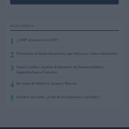
MÁS LEÍDOS
1
¿AMP alcanzará los $10?
2
Préstamos en Kubo.financiero: qué ofrecen y cómo solicitarlos
3
Gana Crédito: Análisis Exhaustivo de Funcionalidad y
Seguridad para Usuarios
4
Revisión de billetera Armory Bitcoin
5
Euríbor en caída: ¿el fin de las hipotecas variables?