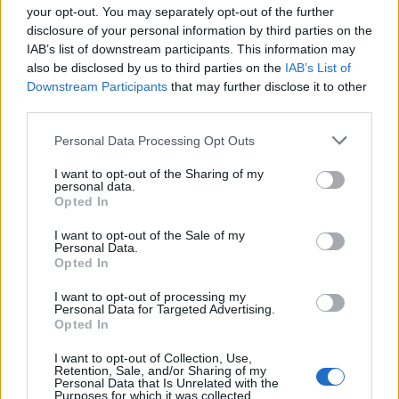
your opt-out. You may separately opt-out of the further
disclosure of your personal information by third parties on the
IAB’s list of downstream participants. This information may
also be disclosed by us to third parties on the
IAB’s List of
Downstream Participants
that may further disclose it to other
third parties.
Please note that this website/app uses one or more Google
Personal Data Processing Opt Outs
services and may gather and store information including but
not limited to your visit or usage behaviour. You may click to
I want to opt-out of the Sharing of my
personal data.
grant or deny consent to Google and its third-party tags to
Opted In
use your data for below specified purposes in below Google
consent section.
I want to opt-out of the Sale of my
Cotización de criptomonedas: evolución y perspectivas en 2026
Personal Data.
Opted In
Diego Martín · 8 Ago 2026
I want to opt-out of processing my
CRIPTOMONEDAS
Personal Data for Targeted Advertising.
Opted In
I want to opt-out of Collection, Use,
Retention, Sale, and/or Sharing of my
Personal Data that Is Unrelated with the
Purposes for which it was collected.