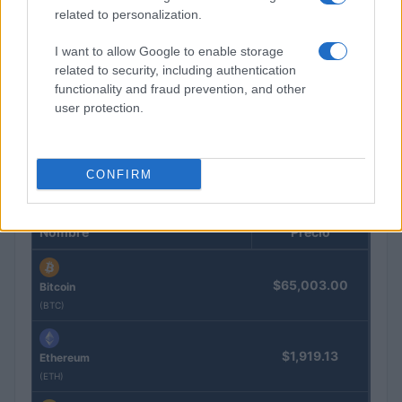
related to personalization.
I want to allow Google to enable storage
related to security, including authentication
Guía para comparar créditos: TIN, TAE y comisiones
functionality and fraud prevention, and other
explicadas
user protection.
Marta Ruiz · 8 Ago 2026
CONFIRM
COTIZACIONES CRYPTO
Nombre
Precio
$65,003.00
Bitcoin
(BTC)
$1,919.13
Ethereum
(ETH)