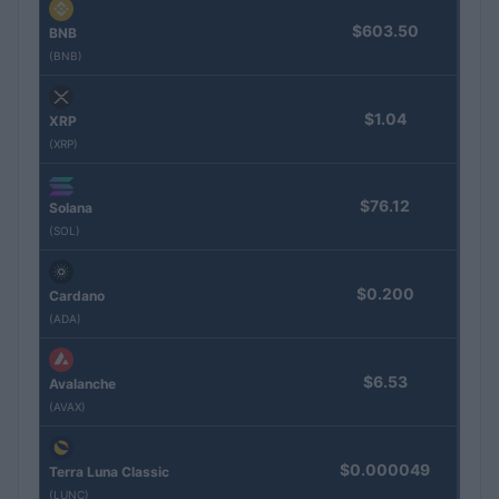
$603.50
BNB
(BNB)
$1.04
XRP
(XRP)
$76.12
Solana
(SOL)
$0.200
Cardano
(ADA)
$6.53
Avalanche
(AVAX)
$0.000049
Terra Luna Classic
(LUNC)