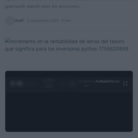
generando interés entre los inversores.
Staff
·
2 septiembre 2025
· 4 min
0:29 /
Ad
hub
Media
POWERED
1
/
4
3:55
BY