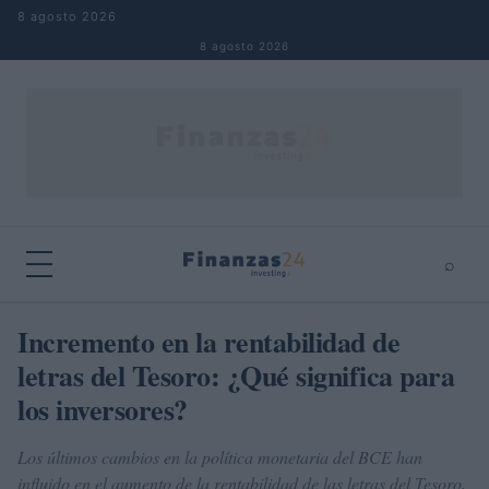
Saltar al contenido
8 agosto 2026
8 agosto 2026
⌕
×
⌕
Incremento en la rentabilidad de
Buscar
letras del Tesoro: ¿Qué significa para
los inversores?
Los últimos cambios en la política monetaria del BCE han
influido en el aumento de la rentabilidad de las letras del Tesoro,