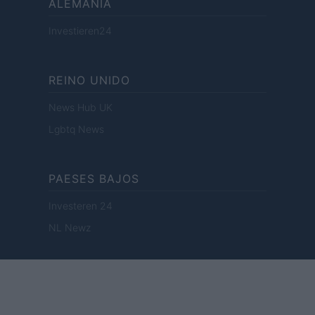
ALEMANIA
Investieren24
REINO UNIDO
News Hub UK
Lgbtq News
PAESES BAJOS
Investeren 24
NL Newz