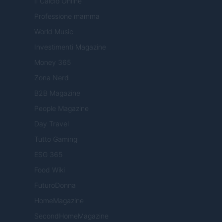
Il Calcio Online
Professione mamma
World Music
Investimenti Magazine
Money 365
Zona Nerd
B2B Magazine
People Magazine
Day Travel
Tutto Gaming
ESG 365
Food Wiki
FuturoDonna
HomeMagazine
SecondHomeMagazine