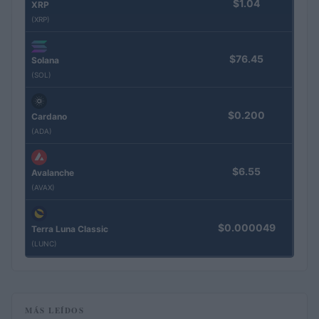
$1.04
XRP
(XRP)
$76.45
Solana
(SOL)
$0.200
Cardano
(ADA)
$6.55
Avalanche
(AVAX)
$0.000049
Terra Luna Classic
(LUNC)
MÁS LEÍDOS