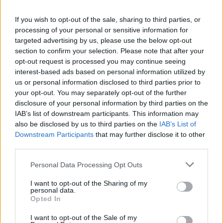
If you wish to opt-out of the sale, sharing to third parties, or
processing of your personal or sensitive information for
targeted advertising by us, please use the below opt-out
section to confirm your selection. Please note that after your
opt-out request is processed you may continue seeing
interest-based ads based on personal information utilized by
us or personal information disclosed to third parties prior to
Cotización de criptomonedas: evolución y perspectivas en 2026
your opt-out. You may separately opt-out of the further
Diego Martín · 8 Ago 2026
disclosure of your personal information by third parties on the
IAB’s list of downstream participants. This information may
CRIPTOMONEDAS
also be disclosed by us to third parties on the
IAB’s List of
Downstream Participants
that may further disclose it to other
third parties.
Please note that this website/app uses one or more Google
Personal Data Processing Opt Outs
services and may gather and store information including but
not limited to your visit or usage behaviour. You may click to
I want to opt-out of the Sharing of my
personal data.
grant or deny consent to Google and its third-party tags to
Opted In
use your data for below specified purposes in below Google
consent section.
I want to opt-out of the Sale of my