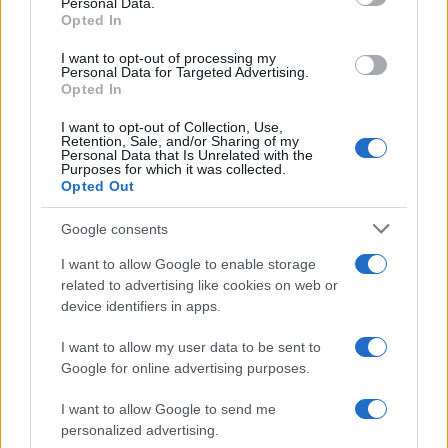
Personal Data.
Opted In
I want to opt-out of processing my
Cotización de Bitcoin hoy: análisis del mercado y tendencias
Personal Data for Targeted Advertising.
clave
Opted In
Diego Martín · 8 Ago 2026
I want to opt-out of Collection, Use,
Retention, Sale, and/or Sharing of my
Personal Data that Is Unrelated with the
FINANCIACIÓN
Purposes for which it was collected.
Opted Out
Google consents
I want to allow Google to enable storage
related to advertising like cookies on web or
device identifiers in apps.
I want to allow my user data to be sent to
Google for online advertising purposes.
I want to allow Google to send me
Guía para comparar créditos: TIN, TAE y comisiones
personalized advertising.