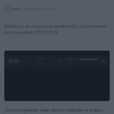
Staff
·
21 agosto 2025
· 3 min
0:29 /
Ad
hub
Media
POWERED
1
/
4
4:27
BY
¿Te has preguntado cómo afecta la inflación en tu día a