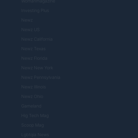
Womanmagazine
Investing Plus
Newz
Newz US
Newz California
Newz Texas
Newz Florida
Newz New York
Newz Pennsylvania
Newz Illinois
Newz Ohio
Gameland
Hig Tech Mag
Scoop Mag
Lgbtqia News