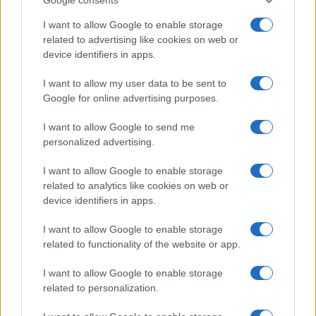
I want to allow Google to enable storage
related to advertising like cookies on web or
Cotización actual de Bitcoin y principales altcoins en 2026
device identifiers in apps.
Diego Martín · 9 Ago 2026
I want to allow my user data to be sent to
Google for online advertising purposes.
CRIPTOMONEDAS
I want to allow Google to send me
personalized advertising.
I want to allow Google to enable storage
related to analytics like cookies on web or
device identifiers in apps.
I want to allow Google to enable storage
related to functionality of the website or app.
I want to allow Google to enable storage
related to personalization.
Francia se convierte en el epicentro de los robos violentos de
criptomonedas