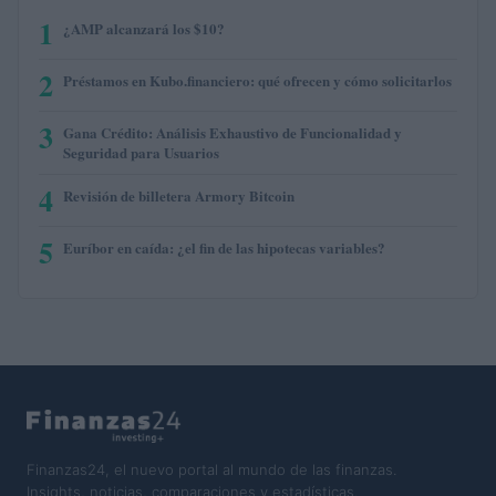
1
¿AMP alcanzará los $10?
2
Préstamos en Kubo.financiero: qué ofrecen y cómo solicitarlos
3
Gana Crédito: Análisis Exhaustivo de Funcionalidad y
Seguridad para Usuarios
4
Revisión de billetera Armory Bitcoin
5
Euríbor en caída: ¿el fin de las hipotecas variables?
Finanzas24, el nuevo portal al mundo de las finanzas.
Insights, noticias, comparaciones y estadísticas.