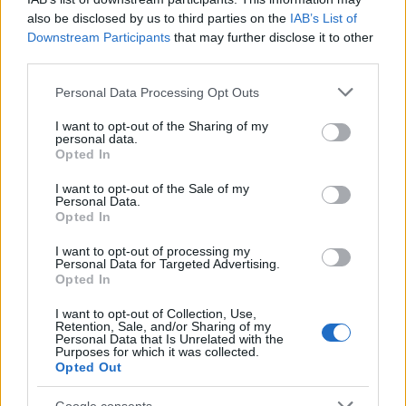
also be disclosed by us to third parties on the
IAB’s List of
Downstream Participants
that may further disclose it to other
third parties.
Please note that this website/app uses one or more Google
Personal Data Processing Opt Outs
services and may gather and store information including but
not limited to your visit or usage behaviour. You may click to
I want to opt-out of the Sharing of my
personal data.
El Papel Clave de Jorge Messi en la Carrera y Negocios de
grant or deny consent to Google and its third-party tags to
Opted In
Lionel Messi
use your data for below specified purposes in below Google
consent section.
Lucía Herrera · 9 Ago 2026
I want to opt-out of the Sale of my
Personal Data.
Opted In
CRIPTOMONEDAS
I want to opt-out of processing my
Personal Data for Targeted Advertising.
Opted In
I want to opt-out of Collection, Use,
Retention, Sale, and/or Sharing of my
Personal Data that Is Unrelated with the
Purposes for which it was collected.
Opted Out
Google consents