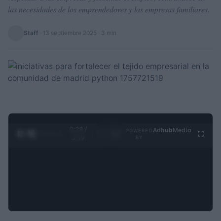
las necesidades de los emprendedores y las empresas familiares.
Staff
·
13 septiembre 2025
· 3 min
0:28 /
Ad
hub
Media
POWERED
1
/
4
3:19
BY