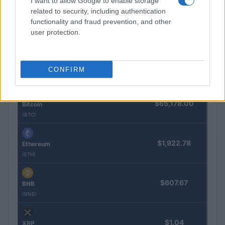
I want to allow Google to enable storage
Diego Martín · 9 Ago 2026
related to security, including authentication
functionality and fraud prevention, and other
user protection.
COTIZACIONES CRYPTO
CONFIRM
Nombre
Precio
$65,178.00
Bitcoin
(BTC)
$1,922.78
Ethereum
(ETH)
$607.67
BNB
(BNB)
$1.04
XRP