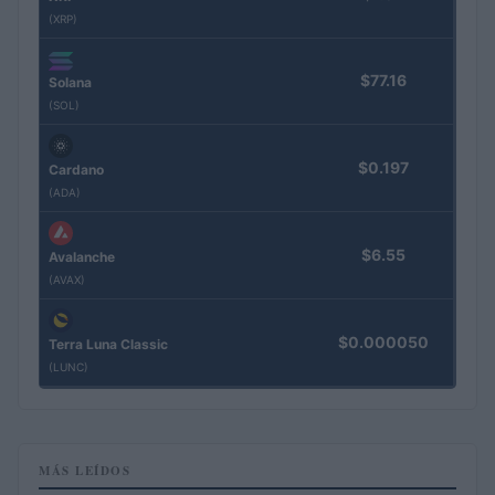
(XRP)
$77.16
Solana
(SOL)
$0.197
Cardano
(ADA)
$6.55
Avalanche
(AVAX)
$0.000050
Terra Luna Classic
(LUNC)
MÁS LEÍDOS