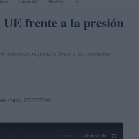
isco
Impuesto
How to
a UE frente a la presión
a endurecer su postura frente a las constantes
Ad
hub
Media
POWERED BY