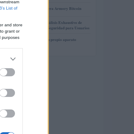
 downstream
3
Revisión de billetera Armory Bitcoin
B’s List of
4
Gana Crédito: Análisis Exhaustivo de
er and store
Funcionalidad y Seguridad para Usuarios
to grant or
ed purposes
5
Cómo construir tu propio aparato
electrónico