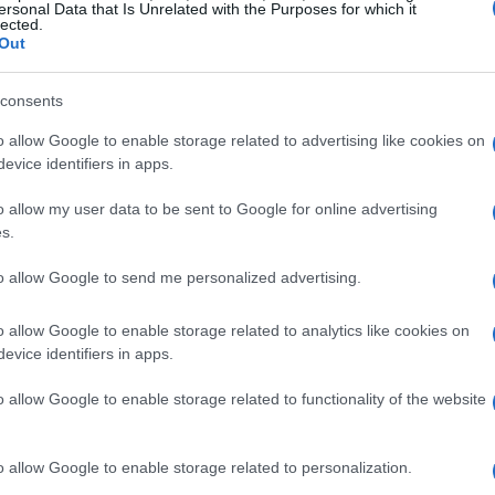
ersonal Data that Is Unrelated with the Purposes for which it
lected.
Out
de que Trump subestima a la UE se ha intensificado?
micos más grandes del mundo y cuenta con
consents
su respuesta ha sido, hasta ahora, de contención. Es
o allow Google to enable storage related to advertising like cookies on
 ‘poner la otra mejilla’. La Comisión Europea, ante las
evice identifiers in apps.
 estos movimientos como meras pataletas, eligiendo no
o allow my user data to be sent to Google for online advertising
s.
n de seriedad y madurez, podría tener consecuencias
to allow Google to send me personalized advertising.
esta estrategia de no confrontación puede ser
o allow Google to enable storage related to analytics like cookies on
gno de debilidad. Canadá es un claro ejemplo de cómo
evice identifiers in apps.
nazas de Trump ha llevado a un aumento de la presión
o allow Google to enable storage related to functionality of the website
ciación a la baja
o allow Google to enable storage related to personalization.