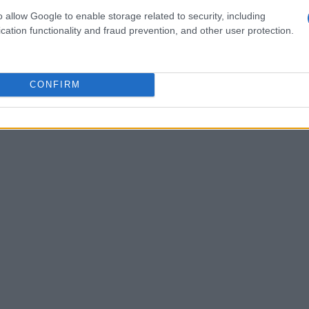
o allow Google to enable storage related to security, including
rece que la UE está dispuesta a aceptar un acuerdo
cation functionality and fraud prevention, and other user protection.
ados Unidos. Las recientes maniobras de Trump han
endo ante un escenario extremadamente desfavorable,
yor. ¿Es esto realmente lo que quieren los europeos?
CONFIRM