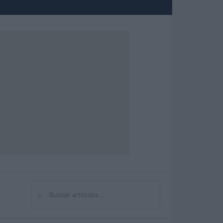
⌕
Buscar