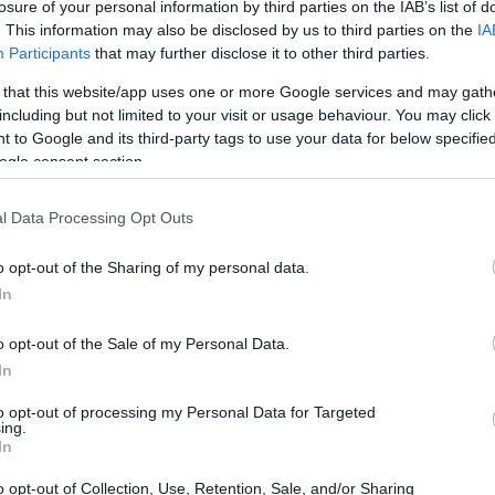
losure of your personal information by third parties on the IAB’s list of
as tensiones comerciales ya estaban en su punto más
. This information may also be disclosed by us to third parties on the
IA
Participants
that may further disclose it to other third parties.
 that this website/app uses one or more Google services and may gath
including but not limited to your visit or usage behaviour. You may click 
 to Google and its third-party tags to use your data for below specifi
ogle consent section.
l Data Processing Opt Outs
o opt-out of the Sharing of my personal data.
In
o opt-out of the Sale of my Personal Data.
In
to opt-out of processing my Personal Data for Targeted
ing.
In
o opt-out of Collection, Use, Retention, Sale, and/or Sharing