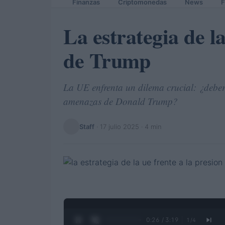
Finanzas
Criptomonedas
News
F
La estrategia de l
de Trump
La UE enfrenta un dilema crucial: ¿deberí
amenazas de Donald Trump?
Staff
·
17 julio 2025
· 4 min
0:27 / 3:19
1
/
4