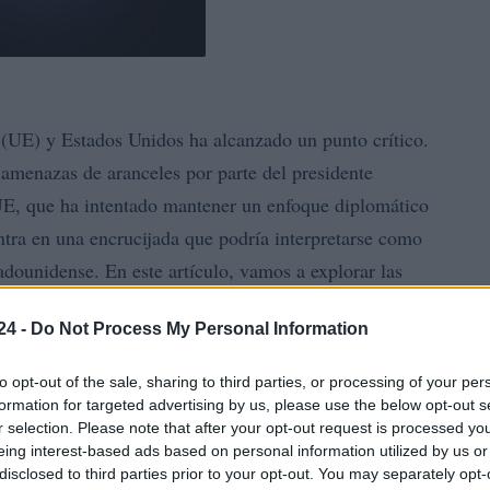
(UE) y Estados Unidos ha alcanzado un punto crítico.
amenazas de aranceles por parte del presidente
, que ha intentado mantener un enfoque diplomático
tra en una encrucijada que podría interpretarse como
adounidense. En este artículo, vamos a explorar las
percusiones para ambos lados.
24 -
Do Not Process My Personal Information
cto en las negociaciones
to opt-out of the sale, sharing to third parties, or processing of your per
formation for targeted advertising by us, please use the below opt-out s
o y confrontativo, ha dejado claro que su enfoque es el
r selection. Please note that after your opt-out request is processed y
eing interest-based ads based on personal information utilized by us or
ones, las promesas de un acuerdo favorable han sido
disclosed to third parties prior to your opt-out. You may separately opt-
30%
 el anuncio de aranceles del
. Esta situación es