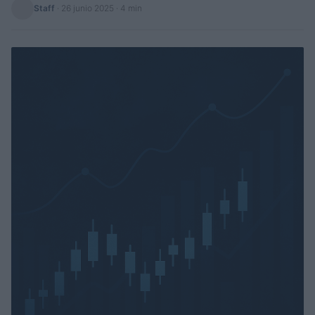
Staff
·
26 junio 2025
· 4 min