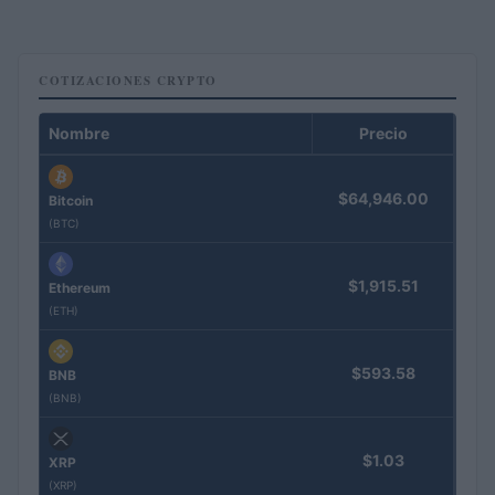
COTIZACIONES CRYPTO
Nombre
Precio
$64,946.00
Bitcoin
(BTC)
$1,915.51
Ethereum
(ETH)
$593.58
BNB
(BNB)
$1.03
XRP
(XRP)