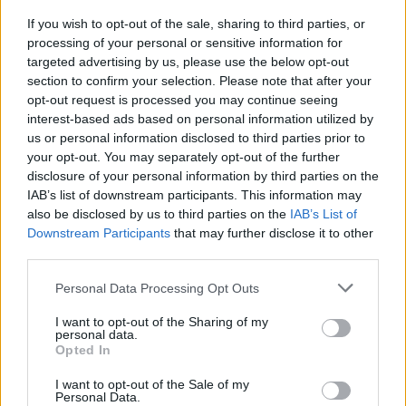
sino que se convierten en un faro de esperanza para el
If you wish to opt-out of the sale, sharing to third parties, or
futuro de Somalia y más allá.
processing of your personal or sensitive information for
targeted advertising by us, please use the below opt-out
«`
section to confirm your selection. Please note that after your
opt-out request is processed you may continue seeing
interest-based ads based on personal information utilized by
us or personal information disclosed to third parties prior to
AUTOR
your opt-out. You may separately opt-out of the further
Staff
disclosure of your personal information by third parties on the
IAB’s list of downstream participants. This information may
also be disclosed by us to third parties on the
IAB’s List of
Downstream Participants
that may further disclose it to other
third parties.
Please note that this website/app uses one or more Google
Personal Data Processing Opt Outs
services and may gather and store information including but
not limited to your visit or usage behaviour. You may click to
I want to opt-out of the Sharing of my
personal data.
grant or deny consent to Google and its third-party tags to
Opted In
use your data for below specified purposes in below Google
consent section.
I want to opt-out of the Sale of my
Personal Data.