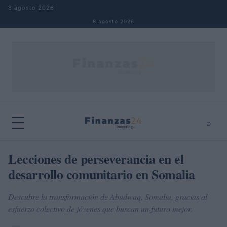
Saltar al contenido
8 agosto 2026
8 agosto 2026
⌕
×
⌕
Lecciones de perseverancia en el
Buscar
desarrollo comunitario en Somalia
Descubre la transformación de Abudwaq, Somalia, gracias al
esfuerzo colectivo de jóvenes que buscan un futuro mejor.