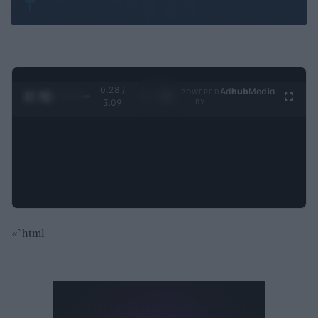
0:29 /
Ad
hub
Media
POWERED
1
/
4
3:09
BY
«`html