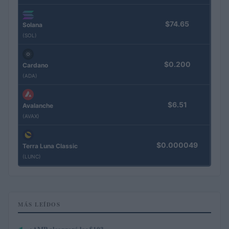
$74.65
Solana
(SOL)
$0.200
Cardano
(ADA)
$6.51
Avalanche
(AVAX)
$0.000049
Terra Luna Classic
(LUNC)
MÁS LEÍDOS
¿AMP alcanzará los $10?