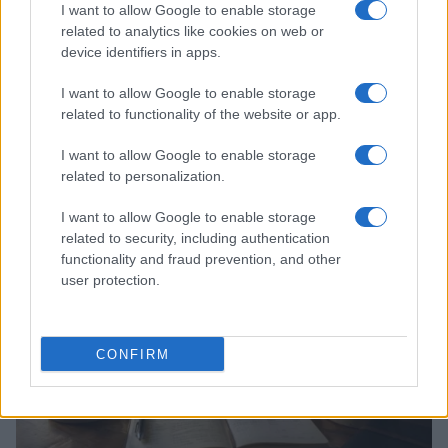
I want to allow Google to enable storage
related to analytics like cookies on web or
device identifiers in apps.
I want to allow Google to enable storage
related to functionality of the website or app.
Hackers de Corea del Norte comprometen a OPPO y Coinbase
en una campaña global de robo de criptomonedas
I want to allow Google to enable storage
related to personalization.
Diego Martín · 8 Ago 2026
I want to allow Google to enable storage
FINANZAS
related to security, including authentication
functionality and fraud prevention, and other
user protection.
CONFIRM