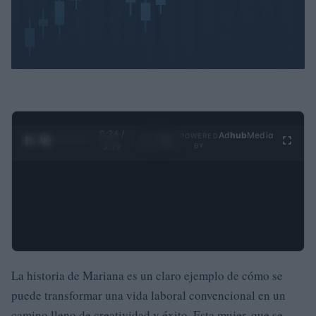
0:27 /
Ad
hub
Media
POWERED
1
/
4
3:19
BY
La historia de Mariana es un claro ejemplo de cómo se
puede transformar una vida laboral convencional en un
camino lleno de creatividad y éxito. Esta mujer, que se