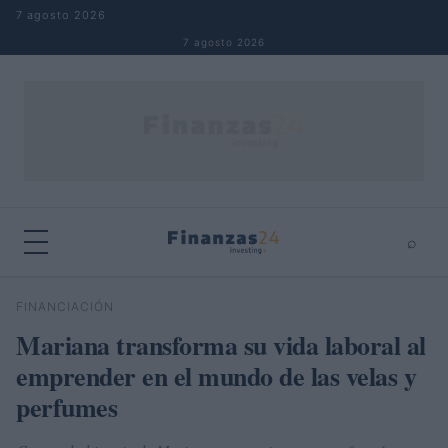
Saltar al contenido
7 agosto 2026
7 agosto 2026
⌕
×
⌕
FINANCIACIÓN
Buscar
Mariana transforma su vida laboral al
emprender en el mundo de las velas y
perfumes