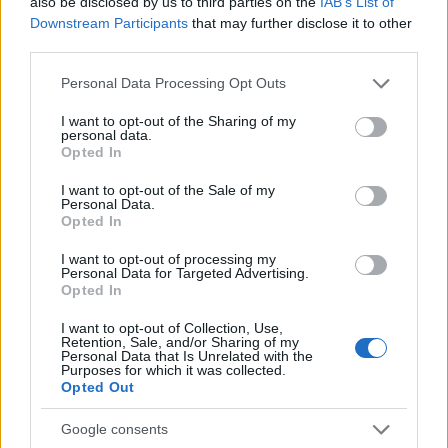
also be disclosed by us to third parties on the
IAB’s List of
Downstream Participants
that may further disclose it to other
third parties.
Please note that this website/app uses one or more Google
Personal Data Processing Opt Outs
Fondos europeos impulsan crecimiento laboral y económico en
services and may gather and store information including but
el País Vasco
not limited to your visit or usage behaviour. You may click to
I want to opt-out of the Sharing of my
personal data.
Marta Ruiz · 3 Ago 2026
grant or deny consent to Google and its third-party tags to
Opted In
use your data for below specified purposes in below Google
FINANCIACIÓN
consent section.
I want to opt-out of the Sale of my
Personal Data.
Opted In
I want to opt-out of processing my
Personal Data for Targeted Advertising.
Opted In
I want to opt-out of Collection, Use,
Retention, Sale, and/or Sharing of my
Personal Data that Is Unrelated with the
Purposes for which it was collected.
Opted Out
Google consents