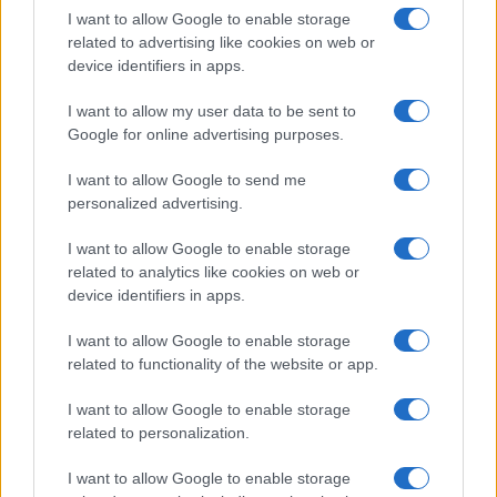
Situación financiera de la UDC: ¿Qué está pasando en 2026?
I want to allow Google to enable storage
Marta Ruiz · 1 Ago 2026
related to advertising like cookies on web or
device identifiers in apps.
FINANCIACIÓN
I want to allow my user data to be sent to
Google for online advertising purposes.
I want to allow Google to send me
personalized advertising.
I want to allow Google to enable storage
related to analytics like cookies on web or
device identifiers in apps.
I want to allow Google to enable storage
related to functionality of the website or app.
UDC y Xunta en conflicto por desequilibrio presupuestario en
I want to allow Google to enable storage
2026
related to personalization.
Marta Ruiz · 1 Ago 2026
I want to allow Google to enable storage