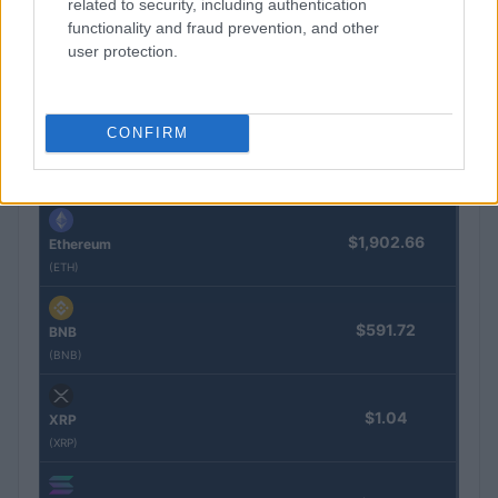
related to security, including authentication
functionality and fraud prevention, and other
COTIZACIONES CRYPTO
user protection.
Nombre
Precio
CONFIRM
$64,312.00
Bitcoin
(BTC)
$1,902.66
Ethereum
(ETH)
$591.72
BNB
(BNB)
$1.04
XRP
(XRP)