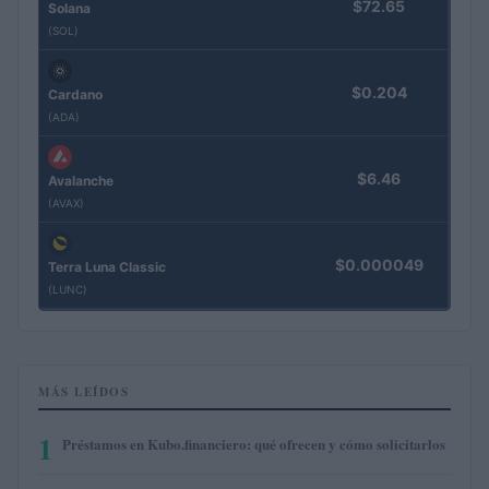
$72.65
Solana
(SOL)
$0.204
Cardano
(ADA)
$6.46
Avalanche
(AVAX)
$0.000049
Terra Luna Classic
(LUNC)
MÁS LEÍDOS
1
Préstamos en Kubo.financiero: qué ofrecen y cómo solicitarlos