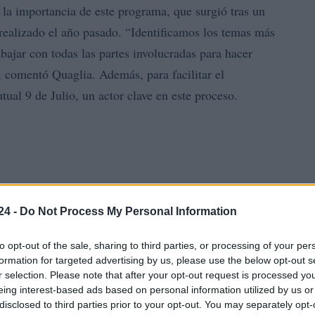
 la importancia de este programa, que surgió tras un
realizado el año pasado. “Identificamos los temas más
bajar con todas las partes involucradas para hacer
, comentó Quaglia. Además, para facilitar el
ual 9 de Julio, un actor clave en este proceso.
24 -
Do Not Process My Personal Information
to opt-out of the sale, sharing to third parties, or processing of your per
formation for targeted advertising by us, please use the below opt-out s
r selection. Please note that after your opt-out request is processed y
eing interest-based ads based on personal information utilized by us or
disclosed to third parties prior to your opt-out. You may separately opt-