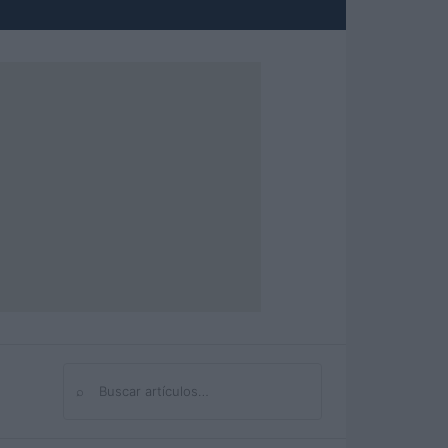
⌕
Buscar