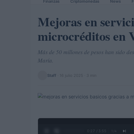
Finanzas
Criptomonedas
News
F
Mejoras en servici
microcréditos en 
Más de 50 millones de pesos han sido dest
María.
Staff
·
16 julio 2025
· 3 min
0:28 / 3:55
1
/
4