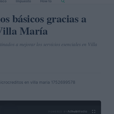
isco
Impuesto
How to
os básicos gracias a
Villa María
inados a mejorar los servicios esenciales en Villa
Ad
hub
Media
POWERED BY