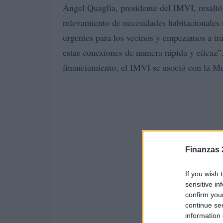
Ángel Quaglia, presidente del IMVI, resaltó
relevamiento de necesidades habitacionales 
urgentes para los vecinos y empezamos a tra
estas conexiones de manera rápida y eficaz”
financiamiento, el IMVI se asoció con la Mut
Finanzas 
If you wish 
sensitive in
confirm you
continue se
information 