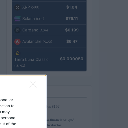
XRP
$1.04
(XRP)
Solana
$76.11
(SOL)
Cardano
$0.199
(ADA)
Avalanche
$6.47
(AVAX)
$0.000050
Terra Luna Classic
(LUNC)
MÁS LEÍDOS
sonal or
1
ection to
¿AMP alcanzará los $10?
ou may
 personal
2
Préstamos en Kubo.financiero: qué
out of the
ofrecen y cómo solicitarlos