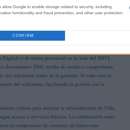
o allow Google to enable storage related to security, including
cation functionality and fraud prevention, and other user protection.
ditos
CONFIRM
ios del programa, puedes gestionar tu solicitud de
a Digital) o de forma presencial en la sede del IMVI,
os documentos: DNI, recibo de sueldo o comprobante
o del solicitante como de la garantía. Si todo está en
ante del solicitante, facilitando la gestión con la
ienta valiosa para mejorar la infraestructura de Villa
engan acceso a servicios básicos. La colaboración entre
fuerza el compromiso de construir un futuro más