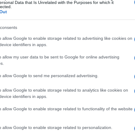
ersonal Data that Is Unrelated with the Purposes for which it
 experiencias positivas. Patricia Tula, del barrio
lected.
Out
va a través de un vecino que ya había recibido el
as, destacó la facilidad del trámite: “Poder gestionar
consents
a página es muy accesible y el proceso fue ágil”,
o allow Google to enable storage related to advertising like cookies on
ón en aproximadamente diez días. ¡Vaya rapidez!
evice identifiers in apps.
o allow my user data to be sent to Google for online advertising
s.
to allow Google to send me personalized advertising.
o allow Google to enable storage related to analytics like cookies on
evice identifiers in apps.
o allow Google to enable storage related to functionality of the website
o allow Google to enable storage related to personalization.