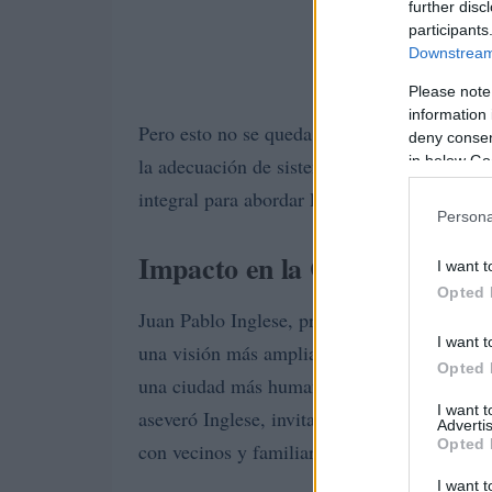
further disc
participants
Downstream 
Please note
information 
Pero esto no se queda solo en gas y agua. E
deny consent
in below Go
la adecuación de sistemas eléctricos en viv
integral para abordar las necesidades de inf
Persona
Impacto en la Comunidad
I want t
Opted 
Juan Pablo Inglese, presidente del Concejo D
I want t
una visión más amplia del intendente Eduard
Opted 
una ciudad más humana. “Estas conexiones m
I want 
aseveró Inglese, invitando a quienes se bene
Advertis
Opted 
con vecinos y familiares para maximizar el
I want t