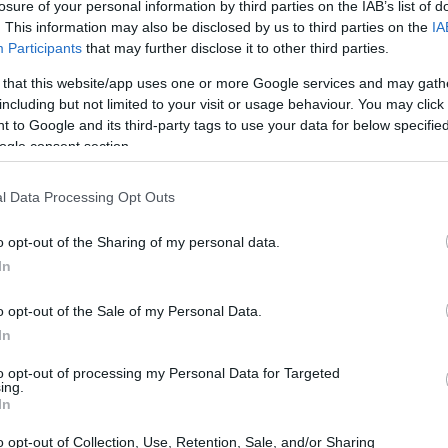
losure of your personal information by third parties on the IAB’s list of
. This information may also be disclosed by us to third parties on the
IA
Participants
that may further disclose it to other third parties.
 that this website/app uses one or more Google services and may gath
including but not limited to your visit or usage behaviour. You may click 
l programa también incluye la instalación de cloacas y
 to Google and its third-party tags to use your data for below specifi
ogle consent section.
iendas y comercios. ¿No es genial ver un enfoque tan
raestructura de la comunidad?
l Data Processing Opt Outs
o opt-out of the Sharing of my personal data.
In
eliberante, enfatizó que esta iniciativa forma parte de
o opt-out of the Sale of my Personal Data.
o Accastello, quien busca convertir a Villa María en
In
ejoran la calidad de vida de los villamarienses”,
to opt-out of processing my Personal Data for Targeted
fician de los microcréditos a compartir su experiencia
ing.
In
 impacto del programa.
o opt-out of Collection, Use, Retention, Sale, and/or Sharing