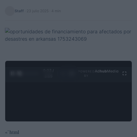
Staff
·
23 julio 2025
· 4 min
0:24 /
Ad
hub
Media
POWERED
1
/
4
3:55
BY
«`html