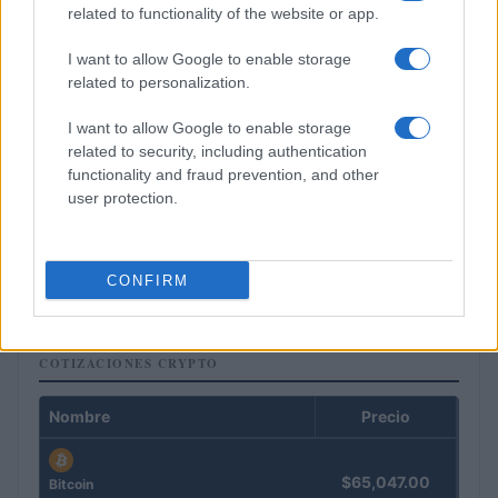
related to functionality of the website or app.
I want to allow Google to enable storage
related to personalization.
I want to allow Google to enable storage
related to security, including authentication
functionality and fraud prevention, and other
user protection.
Criptomonedas en 2026: análisis de su evolución y perspectivas
futuras
Diego Martín · 7 Ago 2026
CONFIRM
COTIZACIONES CRYPTO
Nombre
Precio
$65,047.00
Bitcoin