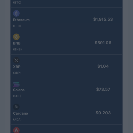
(BTC)
$1,915.53
Ethereum
(ETH)
$591.06
BNB
(BNB)
$1.04
XRP
(XRP)
$73.57
Solana
(SOL)
$0.203
Cardano
(ADA)