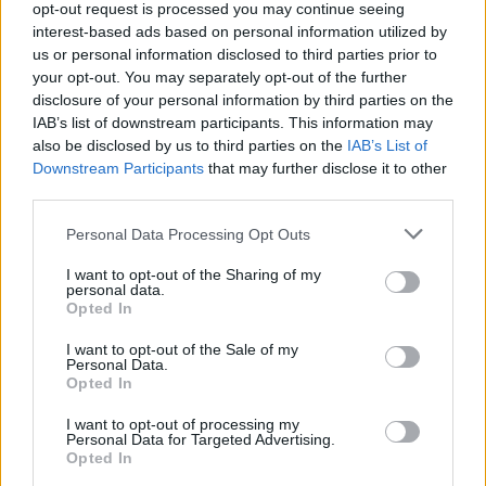
opt-out request is processed you may continue seeing
interest-based ads based on personal information utilized by
Sigue leyendo
us or personal information disclosed to third parties prior to
your opt-out. You may separately opt-out of the further
disclosure of your personal information by third parties on the
FINANZAS
IAB’s list of downstream participants. This information may
also be disclosed by us to third parties on the
IAB’s List of
Downstream Participants
that may further disclose it to other
third parties.
Please note that this website/app uses one or more Google
Personal Data Processing Opt Outs
services and may gather and store information including but
not limited to your visit or usage behaviour. You may click to
I want to opt-out of the Sharing of my
personal data.
grant or deny consent to Google and its third-party tags to
Opted In
use your data for below specified purposes in below Google
consent section.
I want to opt-out of the Sale of my
Personal Data.
Opted In
Cómo la inteligencia artificial transforma la gestión financiera
personal
I want to opt-out of processing my
Personal Data for Targeted Advertising.
Marta Ruiz · 7 Ago 2026
Opted In