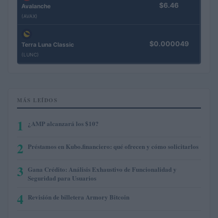
$6.46
Avalanche
(AVAX)
$0.000049
Terra Luna Classic
(LUNC)
MÁS LEÍDOS
1
¿AMP alcanzará los $10?
2
Préstamos en Kubo.financiero: qué ofrecen y cómo solicitarlos
3
Gana Crédito: Análisis Exhaustivo de Funcionalidad y
Seguridad para Usuarios
4
Revisión de billetera Armory Bitcoin