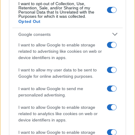
CRIPTOMONEDAS
I want to opt-out of Collection, Use,
Retention, Sale, and/or Sharing of my
Personal Data that Is Unrelated with the
Purposes for which it was collected.
Opted Out
Google consents
I want to allow Google to enable storage
related to advertising like cookies on web or
device identifiers in apps.
I want to allow my user data to be sent to
Google for online advertising purposes.
Edgar Gilberto Fabris Contreras capturado por fraude de 621
I want to allow Google to send me
mil dólares en inversiones digitales
personalized advertising.
Diego Martín · 7 Ago 2026
I want to allow Google to enable storage
CRIPTOMONEDAS
related to analytics like cookies on web or
device identifiers in apps.
I want to allow Google to enable storage