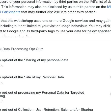
losure of your personal information by third parties on the IAB’s list of
 de su tregua arancelaria se ha extendido. La nueva
. This information may also be disclosed by us to third parties on the
IA
ahora se ha movido a agosto de este año. Pero, ojo,
Participants
that may further disclose it to other third parties.
 la Casa Blanca, Trump dejó claro que esta no es la
 that this website/app uses one or more Google services and may gath
és en negociar, el límite podría cambiar nuevamente.
including but not limited to your visit or usage behaviour. You may click 
 to Google and its third-party tags to use your data for below specifi
irmar que después del 1 de agosto de 2025, no habrá
ogle consent section.
“aranceles recíprocos”
s temidos
.
l Data Processing Opt Outs
 tregua arancelaria
o opt-out of the Sharing of my personal data.
In
rolongar el plazo, no se permitirá más extensiones una
és de su cuenta en Truth Social, comunicó que «según
o opt-out of the Sale of my Personal Data.
nceles comenzarán a pagarse el 1 de agosto de 2025».
In
habido cambios en esta fecha ni los habrá», lo que
to opt-out of processing my Personal Data for Targeted
ing.
eberán hacerse a partir de ese día. ¿Qué opinas de esta
In
o opt-out of Collection, Use, Retention, Sale, and/or Sharing