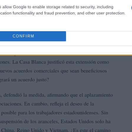
o allow Google to enable storage related to security, including
cation functionality and fraud prevention, and other user protection.
 comerciales
CONFIRM
uesto aranceles del 25% a una docena de países,
l 1 de agosto. Esta decisión fue comunicada a través de
iones. La Casa Blanca justificó esta extensión como
uevos acuerdos comerciales que sean beneficiosos
ogrará un acuerdo justo?
a, defendió la medida, afirmando que el aplazamiento
ociaciones. En cambio, refleja el deseo de la
 posible para los trabajadores estadounidenses. Sin
 suspensión de los aranceles, Estados Unidos solo ha
 China, Reino Unido y Vietnam. ¿Es este el camino