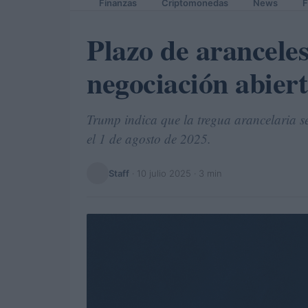
Finanzas
Criptomonedas
News
F
Plazo de arancele
negociación abier
Trump indica que la tregua arancelaria se 
el 1 de agosto de 2025.
Staff
·
10 julio 2025
· 3 min