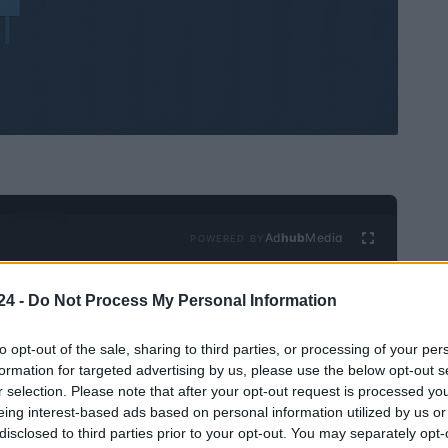
Ad
hub
Media
POWERED BY
24 -
Do Not Process My Personal Information
to opt-out of the sale, sharing to third parties, or processing of your per
formation for targeted advertising by us, please use the below opt-out s
r selection. Please note that after your opt-out request is processed y
eing interest-based ads based on personal information utilized by us or
ump, ha hecho un anuncio que podría cambiar las
disclosed to third parties prior to your opt-out. You may separately opt-