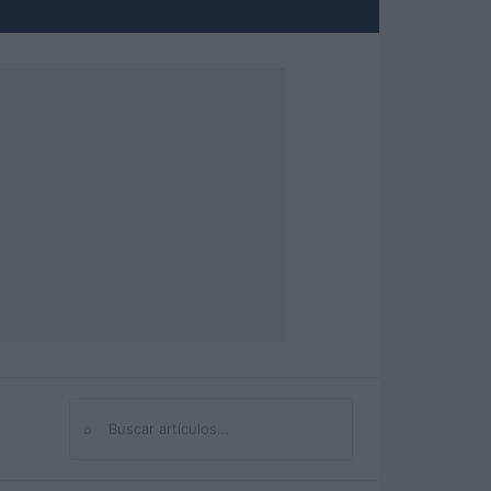
⌕
Buscar