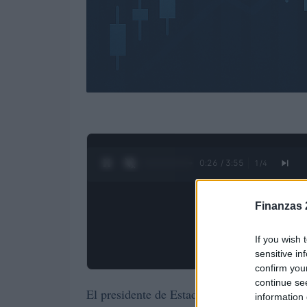
0:28 / 3:55
1
/
4
Finanzas 
If you wish 
sensitive in
confirm you
continue se
El presidente de Estados Unidos, Donald Tr
information 