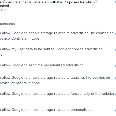
ersonal Data that Is Unrelated with the Purposes for which it
e las negociaciones son importantes, es esencial que
lected.
Out
os. «Dirán que son firmes, pero no al 100%. Si nos
ferente, estaremos abiertos a ello», agregó Trump,
consents
tá entreabierta, aunque con límites bien definidos.
o allow Google to enable storage related to advertising like cookies on
evice identifiers in apps.
o allow my user data to be sent to Google for online advertising
s.
to allow Google to send me personalized advertising.
o allow Google to enable storage related to analytics like cookies on
evice identifiers in apps.
o allow Google to enable storage related to functionality of the website
o allow Google to enable storage related to personalization.