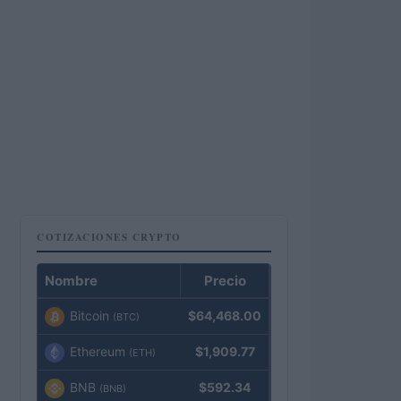
COTIZACIONES CRYPTO
Nombre
Precio
Bitcoin
$64,468.00
(BTC)
Ethereum
$1,909.77
(ETH)
BNB
$592.34
(BNB)