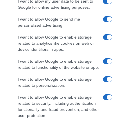
I want to allow my user data to be sent to
Google for online advertising purposes.
I want to allow Google to send me
personalized advertising.
I want to allow Google to enable storage
related to analytics like cookies on web or
device identifiers in apps.
I want to allow Google to enable storage
related to functionality of the website or app.
I want to allow Google to enable storage
El petróleo Brent cae un 8.46% y arrastra a las materias
primas
related to personalization.
Lucía Herrera · 5 Ago 2026
I want to allow Google to enable storage
related to security, including authentication
NEWS
functionality and fraud prevention, and other
user protection.