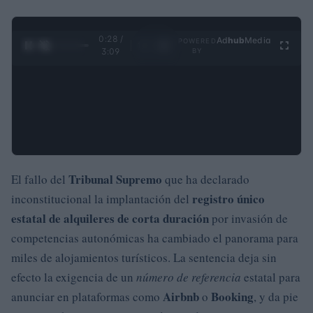
0:29 /
Ad
hub
Media
POWERED
1
/
4
3:09
BY
Tribunal Supremo
El fallo del
que ha declarado
registro único
inconstitucional la implantación del
estatal de alquileres de corta duración
por invasión de
competencias autonómicas ha cambiado el panorama para
miles de alojamientos turísticos. La sentencia deja sin
efecto la exigencia de un
número de referencia
estatal para
Airbnb
Booking
anunciar en plataformas como
o
, y da pie