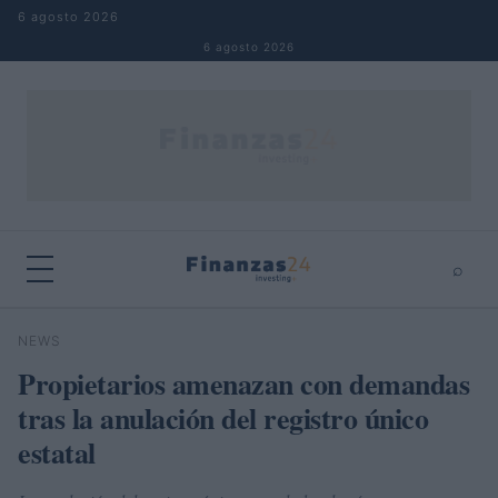
Saltar al contenido
6 agosto 2026
6 agosto 2026
⌕
×
⌕
NEWS
Buscar
Propietarios amenazan con demandas
tras la anulación del registro único
estatal