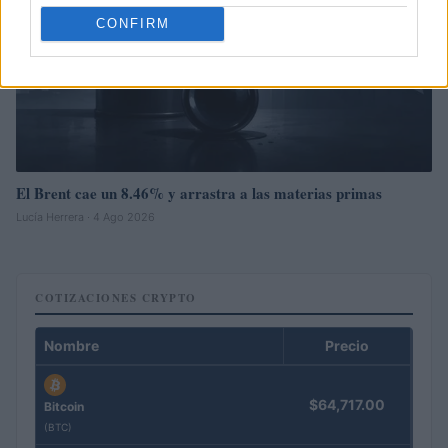
CONFIRM
El Brent cae un 8.46% y arrastra a las materias primas
Lucía Herrera · 4 Ago 2026
COTIZACIONES CRYPTO
Nombre
Precio
$64,717.00
Bitcoin
(BTC)