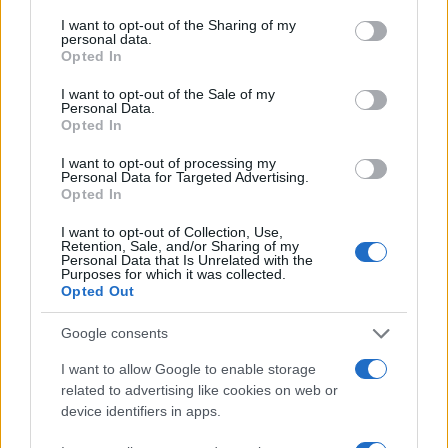
services and may gather and store information including but
not limited to your visit or usage behaviour. You may click to
I want to opt-out of the Sharing of my
personal data.
Sigue leyendo
grant or deny consent to Google and its third-party tags to
Opted In
use your data for below specified purposes in below Google
consent section.
I want to opt-out of the Sale of my
NEWS
Personal Data.
Opted In
I want to opt-out of processing my
Personal Data for Targeted Advertising.
Opted In
I want to opt-out of Collection, Use,
Retention, Sale, and/or Sharing of my
Personal Data that Is Unrelated with the
Purposes for which it was collected.
Opted Out
Google consents
I want to allow Google to enable storage
Brent cae un 8.3% y arrastra a las materias primas en agosto
related to advertising like cookies on web or
Lucía Herrera · 6 Ago 2026
device identifiers in apps.
NEWS