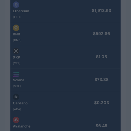
$1,913.63
Ethereum
(ETH)
$592.86
BNB
(BNB)
$1.05
XRP
(XRP)
$73.38
Solana
(SOL)
$0.203
Cardano
(ADA)
$6.45
Avalanche