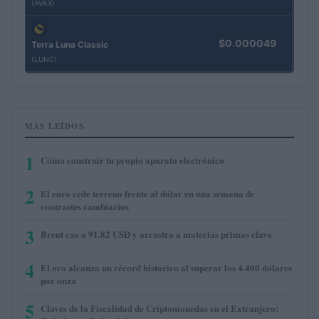
(AVAX)
$0.000049
Terra Luna Classic
(LUNC)
MÁS LEÍDOS
1
Cómo construir tu propio aparato electrónico
2
El euro cede terreno frente al dólar en una semana de
contrastes cambiarios
3
Brent cae a 91.82 USD y arrastra a materias primas clave
4
El oro alcanza un récord histórico al superar los 4.400 dólares
por onza
5
Claves de la Fiscalidad de Criptomonedas en el Extranjero: