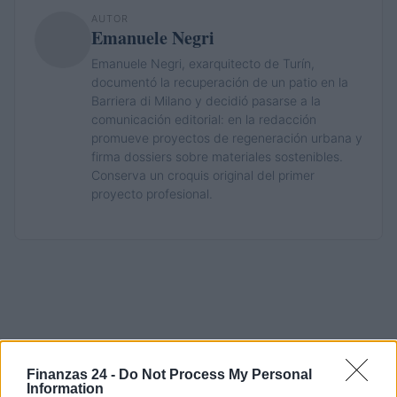
AUTOR
Emanuele Negri
Emanuele Negri, exarquitecto de Turín,
documentó la recuperación de un patio en la
Barriera di Milano y decidió pasarse a la
comunicación editorial: en la redacción
promueve proyectos de regeneración urbana y
firma dossiers sobre materiales sostenibles.
Conserva un croquis original del primer
proyecto profesional.
Finanzas 24 -
Do Not Process My Personal
Information