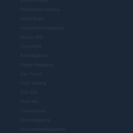
Il Calcio Online
Professione mamma
World Music
Investimenti Magazine
Money 365
Zona Nerd
B2B Magazine
People Magazine
Day Travel
Tutto Gaming
ESG 365
Food Wiki
FuturoDonna
HomeMagazine
SecondHomeMagazine