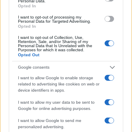
Personal Data.
Opted In
I want to opt-out of processing my
Personal Data for Targeted Advertising.
Opted In
I want to opt-out of Collection, Use,
Retention, Sale, and/or Sharing of my
Personal Data that Is Unrelated with the
Brent cae un 8.3% y arrastra a las materias primas en agosto
Purposes for which it was collected.
Opted Out
Lucía Herrera · 6 Ago 2026
Google consents
NEWS
I want to allow Google to enable storage
related to advertising like cookies on web or
device identifiers in apps.
I want to allow my user data to be sent to
Google for online advertising purposes.
I want to allow Google to send me
personalized advertising.