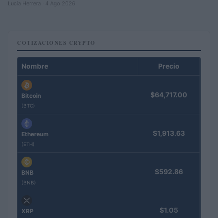
Lucía Herrera · 4 Ago 2026
COTIZACIONES CRYPTO
Nombre
Precio
$64,717.00
Bitcoin
(BTC)
$1,913.63
Ethereum
(ETH)
$592.86
BNB
(BNB)
$1.05
XRP