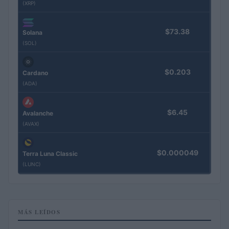
(XRP)
$73.38
Solana
(SOL)
$0.203
Cardano
(ADA)
$6.45
Avalanche
(AVAX)
$0.000049
Terra Luna Classic
(LUNC)
MÁS LEÍDOS