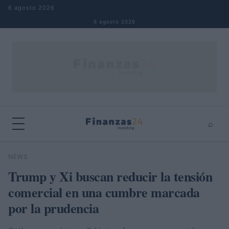
Saltar al contenido
6 agosto 2026
6 agosto 2026
⌕
×
⌕
NEWS
Buscar
Trump y Xi buscan reducir la tensión
comercial en una cumbre marcada
por la prudencia