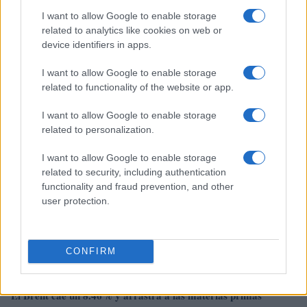
I want to allow Google to enable storage
related to analytics like cookies on web or
El petróleo Brent cae un 8.46% y arrastra a las materias
device identifiers in apps.
primas
I want to allow Google to enable storage
Lucía Herrera · 5 Ago 2026
related to functionality of the website or app.
NEWS
I want to allow Google to enable storage
related to personalization.
I want to allow Google to enable storage
related to security, including authentication
functionality and fraud prevention, and other
user protection.
CONFIRM
El Brent cae un 8.46% y arrastra a las materias primas