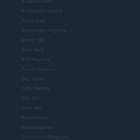
Il Calcio Online
Professione mamma
World Music
Investimenti Magazine
Money 365
Zona Nerd
B2B Magazine
People Magazine
Day Travel
Tutto Gaming
ESG 365
Food Wiki
FuturoDonna
HomeMagazine
SecondHomeMagazine