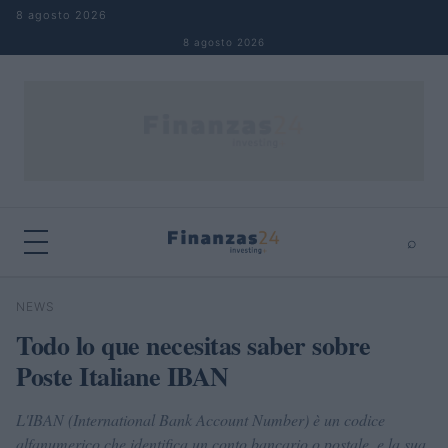
Saltar al contenido
8 agosto 2026
8 agosto 2026
⌕
×
⌕
NEWS
Buscar
Todo lo que necesitas saber sobre
Poste Italiane IBAN
L'IBAN (International Bank Account Number) è un codice
alfanumerico che identifica un conto bancario o postale, e la sua