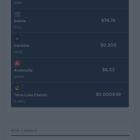
(XRP)
$74.74
Solana
(SOL)
$0.200
Cardano
(ADA)
$6.52
Avalanche
(AVAX)
$0.000049
Terra Luna Classic
(LUNC)
MÁS LEÍDOS