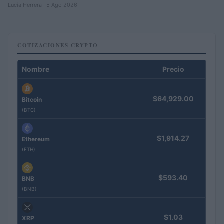
Lucía Herrera · 5 Ago 2026
COTIZACIONES CRYPTO
Nombre
Precio
$64,929.00
Bitcoin
(BTC)
$1,914.27
Ethereum
(ETH)
$593.40
BNB
(BNB)
$1.03
XRP