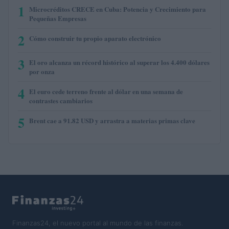
1
Microcréditos CRECE en Cuba: Potencia y Crecimiento para
Pequeñas Empresas
2
Cómo construir tu propio aparato electrónico
3
El oro alcanza un récord histórico al superar los 4.400 dólares
por onza
4
El euro cede terreno frente al dólar en una semana de
contrastes cambiarios
5
Brent cae a 91.82 USD y arrastra a materias primas clave
Finanzas24, el nuevo portal al mundo de las finanzas.