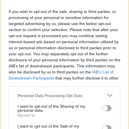
importante recordar utilizar siempre una conexión segura
al realizar o recibir pagos con el IBAN Poste Italiane. Si
If you wish to opt-out of the sale, sharing to third parties, or
sospecha que su IBAN Poste Italiane se ha visto
processing of your personal or sensitive information for
comprometido, es importante que se ponga en contacto
targeted advertising by us, please use the below opt-out
section to confirm your selection. Please note that after your
con Poste Italiane inmediatamente.
opt-out request is processed you may continue seeing
interest-based ads based on personal information utilized by
us or personal information disclosed to third parties prior to
your opt-out. You may separately opt-out of the further
AUTOR
disclosure of your personal information by third parties on the
Consejo editorial
IAB’s list of downstream participants. This information may
also be disclosed by us to third parties on the
IAB’s List of
Downstream Participants
that may further disclose it to other
third parties.
Please note that this website/app uses one or more Google
Personal Data Processing Opt Outs
services and may gather and store information including but
not limited to your visit or usage behaviour. You may click to
I want to opt-out of the Sharing of my
personal data.
grant or deny consent to Google and its third-party tags to
Opted In
use your data for below specified purposes in below Google
consent section.
I want to opt-out of the Sale of my