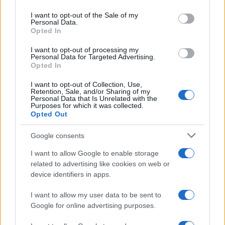
use your data for below specified purposes in below Google
consent section.
I want to opt-out of the Sale of my
Personal Data.
Opted In
I want to opt-out of processing my
Personal Data for Targeted Advertising.
Opted In
I want to opt-out of Collection, Use,
El Brent cae un 8.3% y arrastra a las materias primas
Retention, Sale, and/or Sharing of my
Personal Data that Is Unrelated with the
Lucía Herrera · 7 Ago 2026
Purposes for which it was collected.
Opted Out
CRIPTOMONEDAS
Google consents
I want to allow Google to enable storage
related to advertising like cookies on web or
device identifiers in apps.
I want to allow my user data to be sent to
Google for online advertising purposes.