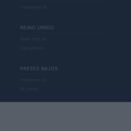
Investieren24
REINO UNIDO
News Hub UK
Lgbtq News
PAESES BAJOS
Investeren 24
NL Newz