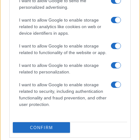
I want to allow Google to send me
personalized advertising.
I want to allow Google to enable storage
Cómo Bitcoin y la IA están transformando la economía global
related to analytics like cookies on web or
Diego Martín · 7 Ago 2026
device identifiers in apps.
I want to allow Google to enable storage
related to functionality of the website or app.
COTIZACIONES CRYPTO
I want to allow Google to enable storage
Nombre
Precio
related to personalization.
I want to allow Google to enable storage
$64,961.00
Bitcoin
related to security, including authentication
(BTC)
functionality and fraud prevention, and other
user protection.
$1,916.08
Ethereum
(ETH)
CONFIRM
$592.72
BNB