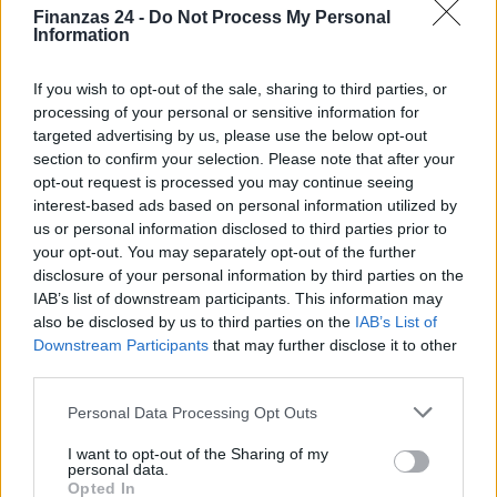
Finanzas 24 -
Do Not Process My Personal
Information
If you wish to opt-out of the sale, sharing to third parties, or
processing of your personal or sensitive information for
targeted advertising by us, please use the below opt-out
section to confirm your selection. Please note that after your
opt-out request is processed you may continue seeing
interest-based ads based on personal information utilized by
us or personal information disclosed to third parties prior to
your opt-out. You may separately opt-out of the further
disclosure of your personal information by third parties on the
Cómo la crisis de refino está afectando los precios de la
IAB’s list of downstream participants. This information may
gasolina y el diésel
also be disclosed by us to third parties on the
IAB’s List of
Lucía Herrera · 7 Ago 2026
Downstream Participants
that may further disclose it to other
third parties.
NEWS
Please note that this website/app uses one or more Google
Personal Data Processing Opt Outs
services and may gather and store information including but
not limited to your visit or usage behaviour. You may click to
I want to opt-out of the Sharing of my
personal data.
grant or deny consent to Google and its third-party tags to
Opted In