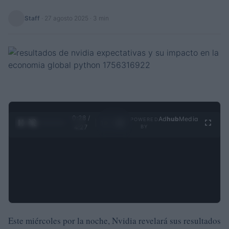
Staff
·
27 agosto 2025
· 3 min
0:29 /
Ad
hub
Media
POWERED
1
/
4
4:27
BY
Este miércoles por la noche, Nvidia revelará sus resultados