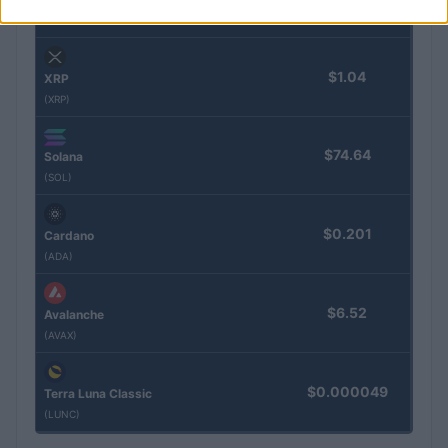
(BNB)
$1.04
XRP
(XRP)
$74.64
Solana
(SOL)
$0.201
Cardano
(ADA)
$6.52
Avalanche
(AVAX)
$0.000049
Terra Luna Classic
(LUNC)