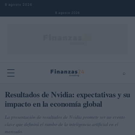
Saltar al contenido
8 agosto 2026
8 agosto 2026
⌕
×
⌕
Resultados de Nvidia: expectativas y su
Buscar
impacto en la economía global
La presentación de resultados de Nvidia promete ser un evento
clave que definirá el rumbo de la inteligencia artificial en el
mercado.