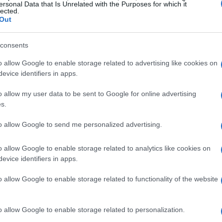
ersonal Data that Is Unrelated with the Purposes for which it
lected.
Out
cipa que Banco Santander obtenga sinergias
 en el mercado británico. Esta compra se alinea con la
consents
ación en la banca minorista digital y optimizar su
o allow Google to enable storage related to advertising like cookies on
se en un crecimiento sostenido a largo plazo. ¿Qué
evice identifiers in apps.
o allow my user data to be sent to Google for online advertising
s.
uturas
to allow Google to send me personalized advertising.
 sobre el capital tangible (RoTE) de Banco Santander
o allow Google to enable storage related to analytics like cookies on
an a los objetivos establecidos por el grupo. En cuanto
evice identifiers in apps.
%
, respaldada por la generación orgánica y una gestión
sgo.
o allow Google to enable storage related to functionality of the website
o allow Google to enable storage related to personalization.