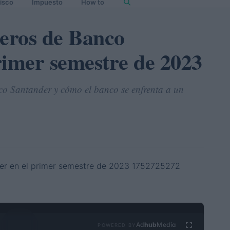
isco
Impuesto
How to
ieros de Banco
rimer semestre de 2023
co Santander y cómo el banco se enfrenta a un
Ad
hub
Media
POWERED BY