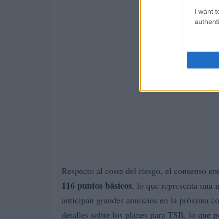
I want t
authenti
Respecto al coste del riesgo, el consenso en
116 puntos básicos
, lo que representa una 
anticipan grandes anuncios en la próxima co
detalles sobre los planes para TSB, lo que po