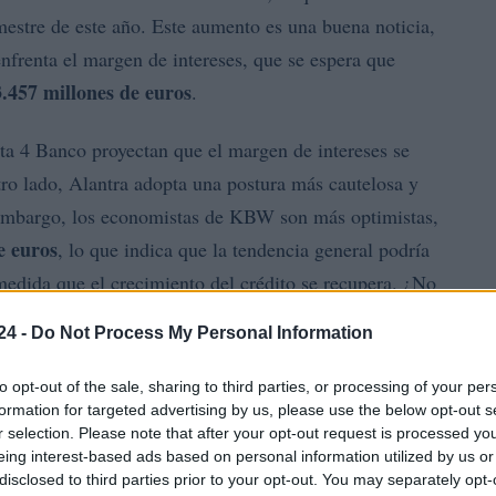
mestre de este año. Este aumento es una buena noticia,
nfrenta el margen de intereses, que se espera que
.457 millones de euros
.
nta 4 Banco proyectan que el margen de intereses se
tro lado, Alantra adopta una postura más cautelosa y
embargo, los economistas de KBW son más optimistas,
e euros
, lo que indica que la tendencia general podría
medida que el crecimiento del crédito se recupera. ¿No
s en el mundo financiero?
24 -
Do Not Process My Personal Information
to opt-out of the sale, sharing to third parties, or processing of your per
formation for targeted advertising by us, please use the below opt-out s
r selection. Please note that after your opt-out request is processed y
eing interest-based ads based on personal information utilized by us or
disclosed to third parties prior to your opt-out. You may separately opt-