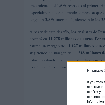
1,5%
crecimiento del
respecto al primer tri
especialmente considerando la presión que e
3,8%
23
caiga un
interanual, alcanzando los
A pesar de este desafío, los analistas de Re
11.278 millones de euros
ubicará en
. Por o
11.127 millones
estima un margen de
. Sin 
11.218 millones d
sugiriendo un margen de
estar apuntando hacia una estabilización, a 
es interesante ver cómo se mueven las cifra
Finanzas 
If you wish 
sensitive in
confirm you
continue se
information 