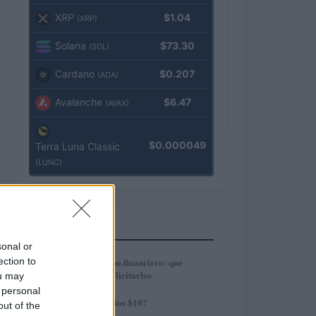
XRP
$1.04
(XRP)
Solana
$73.30
(SOL)
Cardano
$0.207
(ADA)
Avalanche
$6.47
(AVAX)
$0.000049
Terra Luna Classic
(LUNC)
MÁS LEÍDOS
sonal or
1
ection to
Préstamos en Kubo.financiero: qué
ofrecen y cómo solicitarlos
ou may
 personal
2
¿AMP alcanzará los $10?
out of the