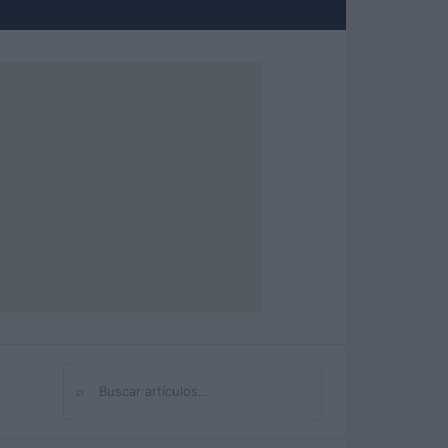
⌕
Buscar