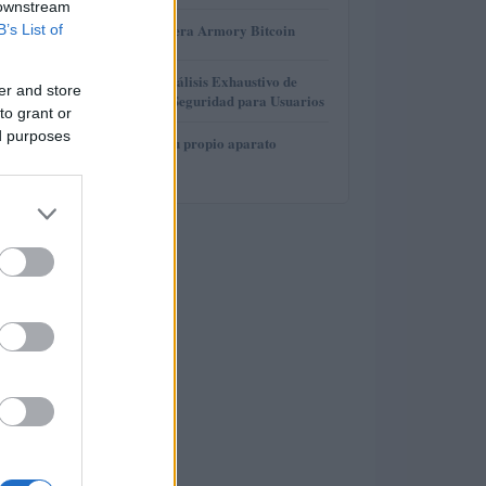
 downstream
3
Revisión de billetera Armory Bitcoin
B’s List of
4
Gana Crédito: Análisis Exhaustivo de
er and store
Funcionalidad y Seguridad para Usuarios
to grant or
ed purposes
5
Cómo construir tu propio aparato
electrónico