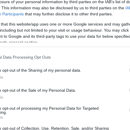
losure of your personal information by third parties on the IAB’s list of
. This information may also be disclosed by us to third parties on the
IA
Participants
that may further disclose it to other third parties.
 that this website/app uses one or more Google services and may gath
including but not limited to your visit or usage behaviour. You may click 
 to Google and its third-party tags to use your data for below specifi
ogle consent section.
l Data Processing Opt Outs
o opt-out of the Sharing of my personal data.
In
o opt-out of the Sale of my Personal Data.
ra que Banco Santander mantenga su rentabilidad. Se
In
3.334 millones de euros
 alcanzando los
. Los expertos
to opt-out of processing my Personal Data for Targeted
os de inversión y seguros, además de las comisiones
ing.
In
ribuirá a mejorar su situación financiera. ¿Te has dado
car la diferencia?
o opt-out of Collection, Use, Retention, Sale, and/or Sharing