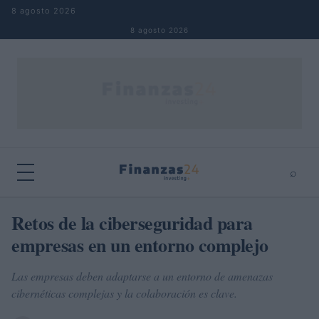
Saltar al contenido
8 agosto 2026
8 agosto 2026
⌕
×
⌕
Retos de la ciberseguridad para
Buscar
empresas en un entorno complejo
Las empresas deben adaptarse a un entorno de amenazas
cibernéticas complejas y la colaboración es clave.