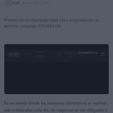
Staff
·
16 julio 2025
· 4 min
0:29 /
Ad
hub
Media
POWERED
1
/
4
3:09
BY
En un mundo donde las amenazas cibernéticas se vuelven
más sofisticadas cada día, las empresas se ven obligadas a