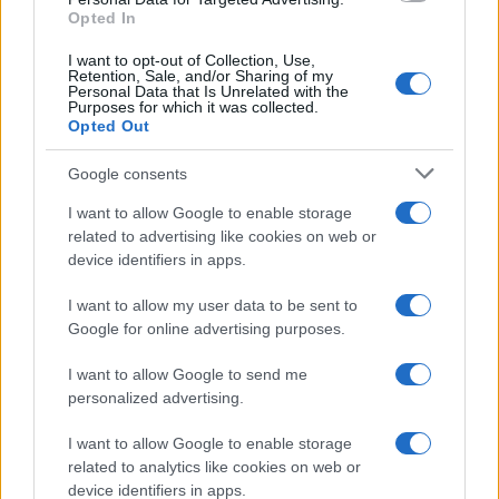
Hackers de Corea del Norte comprometen a OPPO y Coinbase
Opted In
en una campaña global de robo de criptomonedas
I want to opt-out of Collection, Use,
Diego Martín · 8 Ago 2026
Retention, Sale, and/or Sharing of my
Personal Data that Is Unrelated with the
Purposes for which it was collected.
FINANZAS
Opted Out
Google consents
I want to allow Google to enable storage
related to advertising like cookies on web or
device identifiers in apps.
I want to allow my user data to be sent to
Google for online advertising purposes.
I want to allow Google to send me
personalized advertising.
Identifica y elimina suscripciones, fees y compras impulsivas
I want to allow Google to enable storage
Marta Ruiz · 8 Ago 2026
related to analytics like cookies on web or
device identifiers in apps.
FINANZAS