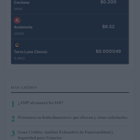
$0.200
Cardano
(ADA)
$6.52
Avalanche
(AVAX)
$0.000049
Terra Luna Classic
(LUNC)
MÁS LEÍDOS
1
¿AMP alcanzará los $10?
2
Préstamos en Kubo.financiero: qué ofrecen y cómo solicitarlos
3
Gana Crédito: Análisis Exhaustivo de Funcionalidad y
Seguridad para Usuarios