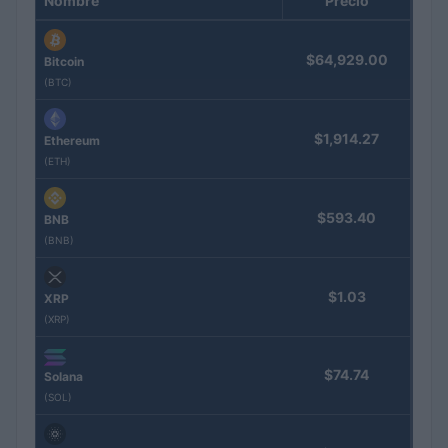
Nombre
Precio
$64,929.00
Bitcoin
(BTC)
$1,914.27
Ethereum
(ETH)
$593.40
BNB
(BNB)
$1.03
XRP
(XRP)
$74.74
Solana
(SOL)