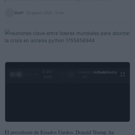
Staff
·
20 agosto 2025
· 3 min
0:28 /
Ad
hub
Media
POWERED
1
/
4
3:09
BY
El presidente de Estados Unidos, Donald Trump, ha