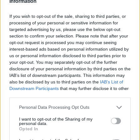
Information
If you wish to opt-out of the sale, sharing to third parties, or
processing of your personal or sensitive information for
targeted advertising by us, please use the below opt-out
section to confirm your selection. Please note that after your
opt-out request is processed you may continue seeing
interest-based ads based on personal information utilized by
us or personal information disclosed to third parties prior to
your opt-out. You may separately opt-out of the further
Cómo la crisis de refino está afectando los precios de la
disclosure of your personal information by third parties on the
gasolina y el diésel
IAB’s list of downstream participants. This information may
Lucía Herrera · 7 Ago 2026
also be disclosed by us to third parties on the
IAB’s List of
Downstream Participants
that may further disclose it to other
NEWS
third parties.
Please note that this website/app uses one or more Google
Personal Data Processing Opt Outs
services and may gather and store information including but
not limited to your visit or usage behaviour. You may click to
I want to opt-out of the Sharing of my
personal data.
grant or deny consent to Google and its third-party tags to
Opted In
use your data for below specified purposes in below Google
consent section.