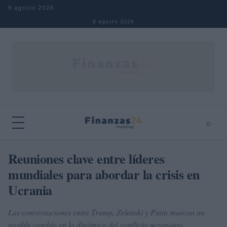
Saltar al contenido
8 agosto 2026
8 agosto 2026
⌕
×
⌕
Reuniones clave entre líderes
Buscar
mundiales para abordar la crisis en
Ucrania
Las conversaciones entre Trump, Zelenski y Putin marcan un
posible cambio en la dinámica del conflicto ucraniano.