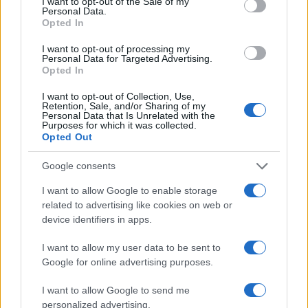
I want to opt-out of the Sale of my
Personal Data.
Opted In
I want to opt-out of processing my
Personal Data for Targeted Advertising.
Opted In
El Brent cae un 8.3% y arrastra a las materias primas
I want to opt-out of Collection, Use,
Retention, Sale, and/or Sharing of my
Lucía Herrera · 7 Ago 2026
Personal Data that Is Unrelated with the
Purposes for which it was collected.
Opted Out
CRIPTOMONEDAS
Google consents
I want to allow Google to enable storage
related to advertising like cookies on web or
device identifiers in apps.
I want to allow my user data to be sent to
Google for online advertising purposes.
I want to allow Google to send me
personalized advertising.