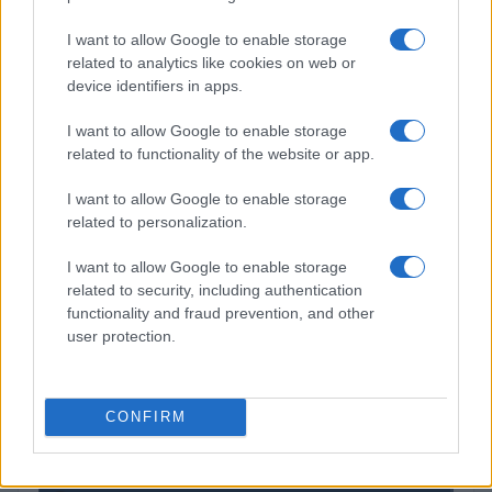
Cómo Bitcoin y la IA están transformando la economía global
I want to allow Google to enable storage
Diego Martín · 7 Ago 2026
related to analytics like cookies on web or
device identifiers in apps.
I want to allow Google to enable storage
COTIZACIONES CRYPTO
related to functionality of the website or app.
I want to allow Google to enable storage
Nombre
Precio
related to personalization.
$64,942.00
I want to allow Google to enable storage
Bitcoin
related to security, including authentication
(BTC)
functionality and fraud prevention, and other
user protection.
$1,912.19
Ethereum
(ETH)
CONFIRM
$592.20
BNB
(BNB)