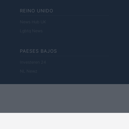
REINO UNIDO
News Hub UK
Lgbtq News
PAESES BAJOS
Investeren 24
NL Newz