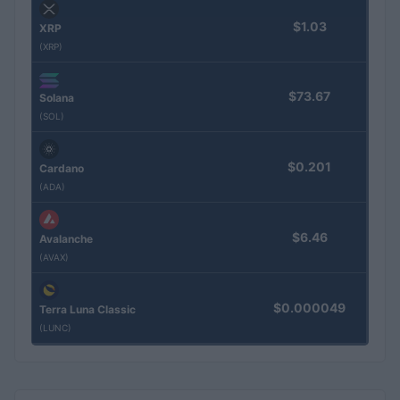
$1.03
XRP
(XRP)
$73.67
Solana
(SOL)
$0.201
Cardano
(ADA)
$6.46
Avalanche
(AVAX)
$0.000049
Terra Luna Classic
(LUNC)