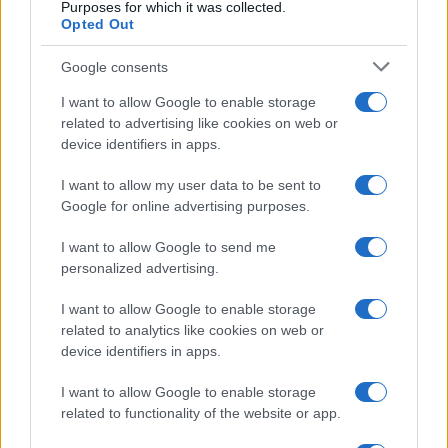
Purposes for which it was collected.
Opted Out
Google consents
I want to allow Google to enable storage
Cómo los delincuentes están explotando los cambios en la
related to advertising like cookies on web or
normativa cripto europea
device identifiers in apps.
Diego Martín · 6 Ago 2026
I want to allow my user data to be sent to
Google for online advertising purposes.
COTIZACIONES CRYPTO
I want to allow Google to send me
personalized advertising.
Nombre
Precio
I want to allow Google to enable storage
related to analytics like cookies on web or
$64,639.00
Bitcoin
device identifiers in apps.
(BTC)
I want to allow Google to enable storage
related to functionality of the website or app.
$1,912.79
Ethereum
(ETH)