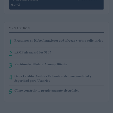
(LUNC)
MÁS LEÍDOS
1
Préstamos en Kubo.financiero: qué ofrecen y cómo solicitarlos
2
¿AMP alcanzará los $10?
3
Revisión de billetera Armory Bitcoin
4
Gana Crédito: Análisis Exhaustivo de Funcionalidad y
Seguridad para Usuarios
5
Cómo construir tu propio aparato electrónico