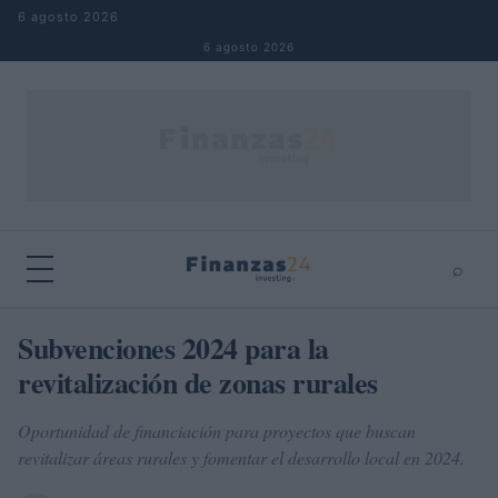
Saltar al contenido
6 agosto 2026
6 agosto 2026
⌕
×
⌕
Subvenciones 2024 para la
Buscar
revitalización de zonas rurales
Oportunidad de financiación para proyectos que buscan
revitalizar áreas rurales y fomentar el desarrollo local en 2024.