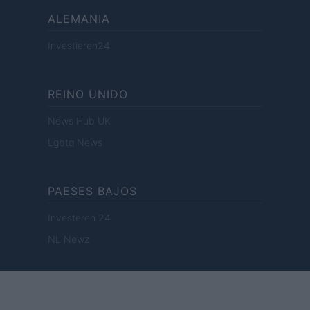
ALEMANIA
Investieren24
REINO UNIDO
News Hub UK
Lgbtq News
PAESES BAJOS
Investeren 24
NL Newz