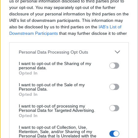
us or personal information disclosed to third parties prior to
your opt-out. You may separately opt-out of the further
disclosure of your personal information by third parties on the
IAB’s list of downstream participants. This information may
also be disclosed by us to third parties on the
IAB’s List of
Downstream Participants
that may further disclose it to other
third parties.
Please note that this website/app uses one or more Google
Personal Data Processing Opt Outs
services and may gather and store information including but
Cadena perpetua para ex oficial de LAPD por robo cripto a
not limited to your visit or usage behaviour. You may click to
I want to opt-out of the Sharing of my
adolescente
personal data.
grant or deny consent to Google and its third-party tags to
Diego Martín · 6 Ago 2026
Opted In
use your data for below specified purposes in below Google
consent section.
I want to opt-out of the Sale of my
CRIPTOMONEDAS
Personal Data.
Opted In
I want to opt-out of processing my
Personal Data for Targeted Advertising.
Opted In
I want to opt-out of Collection, Use,
Retention, Sale, and/or Sharing of my
Personal Data that Is Unrelated with the