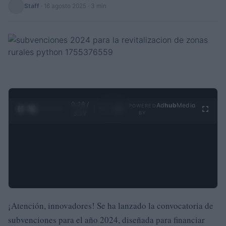
Staff
·
16 agosto 2025
· 3 min
0:28 /
Ad
hub
Media
POWERED
1
/
4
3:19
BY
¡Atención, innovadores! Se ha lanzado la convocatoria de
subvenciones para el año 2024, diseñada para financiar