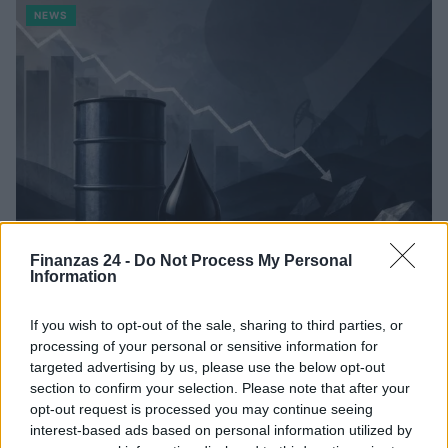
NEWS
Finanzas 24 -
Do Not Process My Personal
Information
Brent cae un 8.3% y arrastra a las materias primas en agosto
Lucía Herrera · 6 Ago 2026
If you wish to opt-out of the sale, sharing to third parties, or
processing of your personal or sensitive information for
CRIPTOMONEDAS
targeted advertising by us, please use the below opt-out
section to confirm your selection. Please note that after your
opt-out request is processed you may continue seeing
interest-based ads based on personal information utilized by