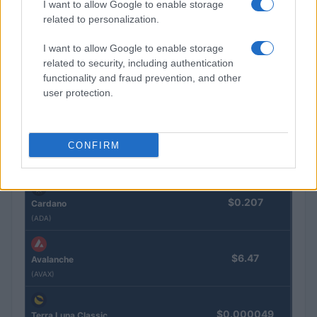
I want to allow Google to enable storage
related to personalization.
$593.13
BNB
I want to allow Google to enable storage
(BNB)
related to security, including authentication
functionality and fraud prevention, and other
$1.04
user protection.
XRP
(XRP)
CONFIRM
$73.30
Solana
(SOL)
$0.207
Cardano
(ADA)
$6.47
Avalanche
(AVAX)
$0.000049
Terra Luna Classic